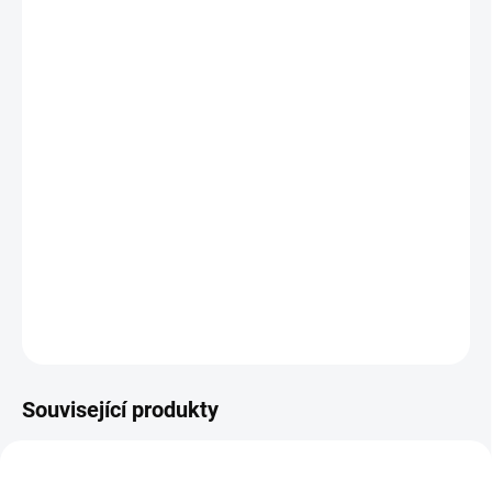
MŮŽEME
DORUČIT DO:
13.8.2026
MOŽNOSTI
DORUČENÍ
−
+
Přidat do košíku
Čtyři dřevěné dopravní prostředky složené každý ze tří dílků.
Spousta magnetické zábavy pro nejmenší! || Od 2 let
DETAILNÍ INFORMACE
ZEPTAT SE
HLÍDACÍ PES
Související produkty
NEJPRODÁVANĚJŠÍ
NEJPRODÁVANĚJŠÍ
NAŠE FOTKY