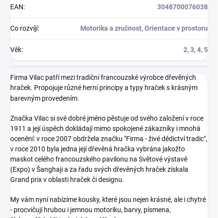
EAN
:
3048700076038
Co rozvíjí
:
Motorika a zručnost, Orientace v prostoru
Věk
:
2, 3, 4, 5
Firma Vilac patří mezi tradiční francouzské výrobce dřevěných
hraček. Propojuje různé herní principy a typy hraček s krásným
barevným provedením.
Značka Vilac si své dobré jméno pěstuje od svého založení v roce
1911 a její úspěch dokládají mimo spokojené zákazníky i mnohá
ocenění: v roce 2007 obdržela značku "Firma - živé dědictví tradic",
v roce 2010 byla jedna její dřevěná hračka vybrána jakožto
maskot celého francouzského pavilonu na Světové výstavě
(Expo) v Šanghaji a za řadu svých dřevěných hraček získala
Grand prix v oblasti hraček či designu.
My vám nyní nabízíme kousky, které jsou nejen krásné, ale i chytré
- procvičují hrubou i jemnou motoriku, barvy, písmena,