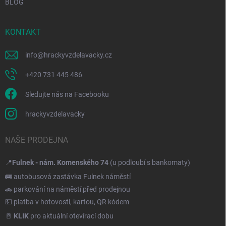
BLOG
KONTAKT
info
@
hrackyvzdelavacky.cz
+420 731 445 486
Sledujte nás na Facebooku
hrackyvzdelavacky
NAŠE PRODEJNA
📍
Fulnek - nám. Komenského 74
(u podloubí s bankomaty)
🚌 autobusová zastávka Fulnek náměstí
🚗 parkování na náměstí před prodejnou
💵 platba v hotovosti, kartou, QR kódem
🚪
KLIK
pro aktuální otevírací dobu