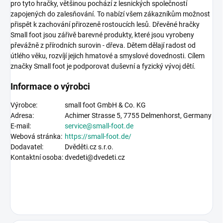
pro tyto hračky, většinou pochází z lesnických společností
zapojených do zalesňování. To nabízí všem zákazníkům možnost
přispět k zachování přirozeně rostoucích lesů. Dřevěné hračky
Small foot jsou zářivě barevné produkty, které jsou vyrobeny
převážně z přírodních surovin - dřeva. Dětem dělají radost od
útlého věku, rozvíjí jejich hmatové a smyslové dovednosti. Cílem
značky Small foot je podporovat duševní a fyzický vývoj dětí.
Informace o výrobci
Výrobce:
small foot GmbH & Co. KG
Adresa:
Achimer Strasse 5,
7755 Delmenhorst, Germany
E-mail:
service@small-foot.de
Webová stránka:
https://
small-foot.de
/
Dodavatel:
Dvěděti.cz s.r.o.
Kontaktní osoba:
dvedeti@dvedeti.cz