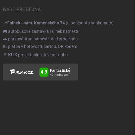
NAŠE PRODEJNA
📍
Fulnek - nám. Komenského 74
(u podloubí s bankomaty)
🚌 autobusová zastávka Fulnek náměstí
🚗 parkování na náměstí před prodejnou
💵 platba v hotovosti, kartou, QR kódem
🚪
KLIK
pro aktuální otevírací dobu