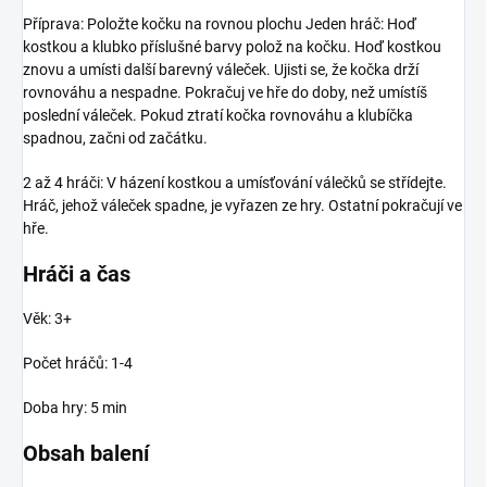
Příprava: Položte kočku na rovnou plochu Jeden hráč: Hoď
kostkou a klubko příslušné barvy polož na kočku. Hoď kostkou
znovu a umísti další barevný váleček. Ujisti se, že kočka drží
rovnováhu a nespadne. Pokračuj ve hře do doby, než umístíš
poslední váleček. Pokud ztratí kočka rovnováhu a klubíčka
spadnou, začni od začátku.
2 až 4 hráči: V házení kostkou a umísťování válečků se střídejte.
Hráč, jehož váleček spadne, je vyřazen ze hry. Ostatní pokračují ve
hře.
Hráči a čas
Věk: 3+
Počet hráčů: 1-4
Doba hry: 5 min
Obsah balení