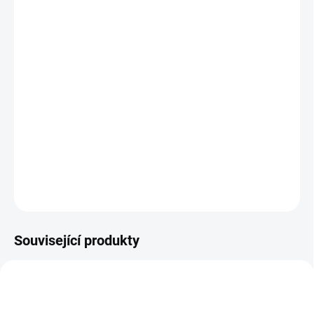
DORUČIT DO:
11.8.2026
MOŽNOSTI
DORUČENÍ
−
+
Přidat do košíku
Oblíbená balanční hra pro děti i dospělé. || Od 3 let
DETAILNÍ INFORMACE
ZEPTAT SE
HLÍDACÍ PES
Související produkty