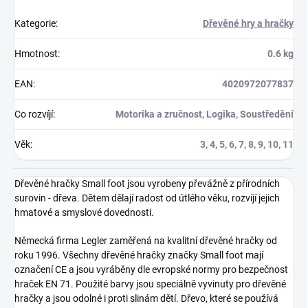
Kategorie
:
Dřevěné hry a hračky
Hmotnost
:
0.6 kg
EAN
:
4020972077837
Co rozvíjí
:
Motorika a zručnost, Logika, Soustředění
Věk
:
3, 4, 5, 6, 7, 8, 9, 10, 11
Dřevěné hračky Small foot jsou vyrobeny převážně z přírodních
surovin - dřeva. Dětem dělají radost od útlého věku, rozvíjí jejich
hmatové a smyslové dovednosti.
Německá firma Legler zaměřená na kvalitní dřevěné hračky od
roku 1996. Všechny dřevěné hračky značky Small foot mají
označení CE a jsou vyráběny dle evropské normy pro bezpečnost
hraček EN 71. Použité barvy jsou speciálně vyvinuty pro dřevěné
hračky a jsou odolné i proti slinám dětí. Dřevo, které se používá