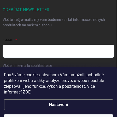
ODEBÍRAT NEWSLETTER
Vložte svůj e-mail a my vám budeme zasílat informace o nových
produktech na našem e-shopu.
E-MAIL
Vložením e-mailu souhlasíte se
zpracováním osobních údajů
.
Používáme cookies, abychom Vám umožnili pohodlné
Přihlásit se
prohlížení webu a díky analýze provozu webu neustále
zlepšovali jeho funkce, výkon a použitelnost. Více
informací
ZDE
.
Nastavení
Copyright 2026
Hračky vzdělávačky
. Všechna práva vyhrazena.
Upravit