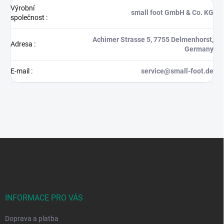
Výrobní
small foot GmbH & Co. KG
společnost
:
Achimer Strasse 5, 7755 Delmenhorst,
Adresa
:
Germany
E-mail
:
service@small-foot.de
Z
á
p
a
t
í
INFORMACE PRO VÁS
Doprava a platba