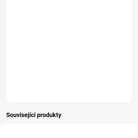
MŮŽEME
DORUČIT DO:
11.8.2026
MOŽNOSTI
DORUČENÍ
−
+
Přidat do košíku
Oboustranný nástěnný metr děti nejen změří, ale zavede je i do
světa pohádek. || Od 3 let
DETAILNÍ INFORMACE
ZEPTAT SE
HLÍDACÍ PES
Související produkty
NEJPRODÁVANĚJŠÍ
NAŠE FOTKY