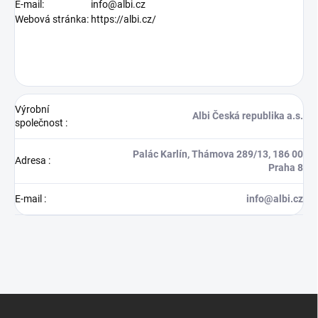
E-mail:
info@albi.cz
Webová stránka:
https://albi.cz/
Výrobní
Albi Česká republika a.s.
společnost
:
Palác Karlín, Thámova 289/13, 186 00
Adresa
:
Praha 8
E-mail
:
info@albi.cz
Z
á