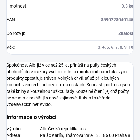
Hmotnost
:
0.3 kg
EAN
:
8590228040145
Co rozvíjí
:
Znalost
Věk
:
3, 4, 5, 6, 7, 8, 9, 10
Společnost Albi již více než 25 let přináší na pulty českých
obchodů deskové hry všeho druhu a mnoha rodinám tak svými
produkty zpestřuje trávení volných chvil, ať už při dlouhých
zimních večerech, nebo v létě na cestách. Součástí portfolia jsou
také knihy s kouzelnou tužkou řady Kouzelné čtení, jejichž počty
se neustále rozšiřují o nové zajímavé tituly, a také řada
vzdělávacích her Kvído.
Informace o výrobci
Výrobce:
Albi Česká republika a.s.
Adresa:
Palác Karlín, Thámova 289/13, 186 00 Praha 8