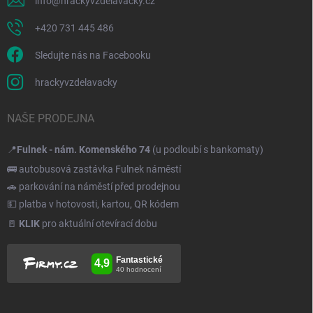
info
@
hrackyvzdelavacky.cz
+420 731 445 486
Sledujte nás na Facebooku
hrackyvzdelavacky
NAŠE PRODEJNA
📍
Fulnek - nám. Komenského 74
(u podloubí s bankomaty)
🚌 autobusová zastávka Fulnek náměstí
🚗 parkování na náměstí před prodejnou
💵 platba v hotovosti, kartou, QR kódem
🚪
KLIK
pro aktuální otevírací dobu