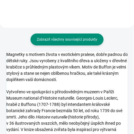
Zobrazit všechny související produkty
Magnetky s motivem života v exotickém pralese, dobře padnou do
dětské ruky. Jsou vyrobeny z kvalitního dřeva a uloženy v dřevěné
krabičce s průhledným plastovým víkem. Motiv de Buffon je velmi
stylový a stane se nejen oblíbenou hračkou, ale také krásným
doplňkem vaší domácnosti.
Vytvořeno ve spolupráci s přírodovědným muzeem v Paříži
Museum national d’Histoire naturelle. Georges-Louis Leclerc,
hrabě z Buffonu (1707-1788) byl intendantem královské
botanické zahrady Francie bezmála 50 let, od roku 1739 do své
smrti. Jeho dílo
Histoire naturelle
(historie přírody),
v 36 ilustrovaných svazcích, mělo neobyčejný úspěch ihned po
vydání. V knize obsažená zvířata byla inspirací pro výtvarná