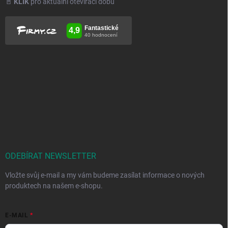
🚪
KLIK
pro aktuální otevírací dobu
ODEBÍRAT NEWSLETTER
Vložte svůj e-mail a my vám budeme zasílat informace o nových
produktech na našem e-shopu.
E-MAIL