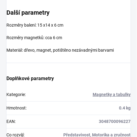
Další parametry
Rozměry balení: 15 x14 x 6 cm
Rozměry magnetků: cca 6 cm
Materiál: dřevo, magnet, potištěno nezávadnými barvami
Doplňkové parametry
Kategorie
:
Magnetky a tabulky
Hmotnost
:
0.4 kg
EAN
:
3048700096227
Co rozvíjí
:
Představivost, Motorika a zručnost