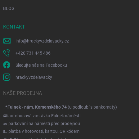
BLOG
KONTAKT
info
@
hrackyvzdelavacky.cz
+420 731 445 486
Sledujte nás na Facebooku
hrackyvzdelavacky
NAŠE PRODEJNA
📍
Fulnek - nám. Komenského 74
(u podloubí s bankomaty)
🚌 autobusová zastávka Fulnek náměstí
🚗 parkování na náměstí před prodejnou
💵 platba v hotovosti, kartou, QR kódem