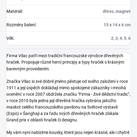
Materiál
:
dřevo, magnet
Rozměry balení
:
15 x 14 x 6 cm
Věk
:
2, 3, 4, 5, 6
Firma Vilac patří mezi tradiční francouzské výrobce dřevěných
hraček. Propojuje různé herní principy a typy hraček s krásným
barevným provedením.
Značka Vilac si své dobré jméno pěstuje od svého založení v roce
1911 a její úspěch dokládají mimo spokojené zákazníky i mnohá
ocenění: v roce 2007 obdržela značku "Firma - živé dědictví tradic",
v roce 2010 byla jedna její dřevěná hračka vybrána jakožto
maskot celého francouzského pavilonu na Světové výstavě
(Expo) v Šanghaji a za řadu svých dřevěných hraček získala
Grand prix v oblasti hraček či designu.
My vám nyní nabízíme kousky, které jsou nejen krásné, ale i chytré