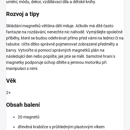
umění, módu, dekor, vzdělávací díla a dětské knihy.
Rozvoj a tipy
Skládání magnetků většina dětí miluje. Ačkoliv má dítě často
fantazie na rozdávání, nenechte nic náhodě. Vymýšlejte společně
příběhy, které se budou odehrávat přímo před vámi na lednici či na
tabulce. Učte dítko správně pojmenovat zobrazené předměty a
barvy. Vytvořte si pomocí správných magnetků plán na
následující den nebo popište, jak jste se měli. Samotné hraní s
magnetky podporuje úchop dítěte a jemnou motoriku při
manipulaci s nimi.
Věk
2+
Obsah balení
20 magnetů
dřevěná krabičce s průhledným plastovým víkem