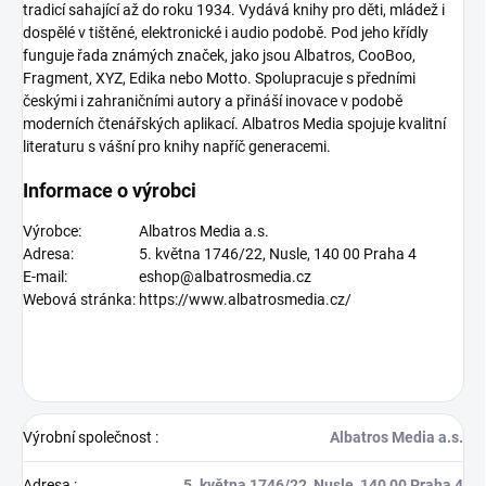
tradicí sahající až do roku 1934. Vydává knihy pro děti, mládež i
dospělé v tištěné, elektronické i audio podobě. Pod jeho křídly
funguje řada známých značek, jako jsou Albatros, CooBoo,
Fragment, XYZ, Edika nebo Motto. Spolupracuje s předními
českými i zahraničními autory a přináší inovace v podobě
moderních čtenářských aplikací. Albatros Media spojuje kvalitní
literaturu s vášní pro knihy napříč generacemi.
Informace o výrobci
Výrobce:
Albatros Media a.s.
Adresa:
5. května 1746/22, Nusle, 140 00 Praha 4
E-mail:
eshop@albatrosmedia.cz
Webová stránka:
https://www.albatrosmedia.cz/
Výrobní společnost
:
Albatros Media a.s.
Adresa
:
5. května 1746/22, Nusle, 140 00 Praha 4