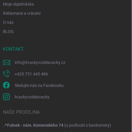
Moje objednávka
Reklamace a vrácení
O nás
BLOG
KONTAKT
info
@
hrackyvzdelavacky.cz
+420 731 445 486
Sledujte nás na Facebooku
hrackyvzdelavacky
NAŠE PRODEJNA
📍
Fulnek - nám. Komenského 74
(u podloubí s bankomaty)