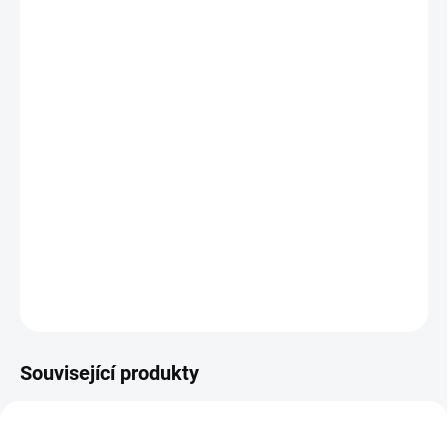
MŮŽEME
DORUČIT DO:
12.8.2026
MOŽNOSTI
DORUČENÍ
−
+
Přidat do košíku
KNIHA: Knížka, se kterou vyzrajete na všechny bubáky viry. || Od 5
let
DETAILNÍ INFORMACE
ZEPTAT SE
HLÍDACÍ PES
Související produkty