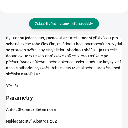
Zobrazit všechny související produkty
Byl jednou jeden virus, jmenoval se Karel a moc si přál získat pro
sebe nějakého toho človíčka, ovládnout ho a onemocnět ho. Vydal
se proto do světa, aby si vyhlédnul vhodnou oběť a... jak to celé
dopadlo? Dozvíte se v obrázkové knížce, kterou můžete po
přečtení vydezinfikovat, nebo dokonce i celou umýt. Co kdyby z ní
na vás náhodou vyskočil třebas virus Michal nebo Jarda či virová
slečinka Karolínka?
Věk: 5+
Parametry
Autor: Štěpánka Sekaninová
Nakladatelství: Albatros, 2021