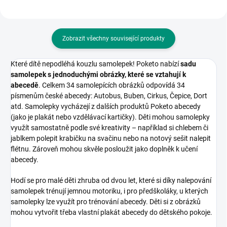
Zobrazit všechny související produkty
Které dítě nepodléhá kouzlu samolepek! Poketo nabízí
sadu
samolepek s jednoduchými obrázky, které se vztahují k
abecedě
. Celkem 34 samolepících obrázků odpovídá 34
písmenům české abecedy: Autobus, Buben, Cirkus, Čepice, Dort
atd. Samolepky vycházejí z dalších produktů Poketo abecedy
(jako je plakát nebo vzdělávací kartičky). Děti mohou samolepky
využít samostatně podle své kreativity – například si chlebem či
jablkem polepit krabičku na svačinu nebo na notový sešit nalepit
flétnu. Zároveň mohou skvěle posloužit jako doplněk k učení
abecedy.
Hodí se pro malé děti zhruba od dvou let, které si díky nalepování
samolepek trénují jemnou motoriku, i pro předškoláky, u kterých
samolepky lze využít pro trénování abecedy. Děti si z obrázků
mohou vytvořit třeba vlastní plakát abecedy do dětského pokoje.