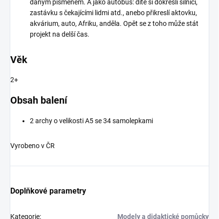
daným písmenem. A jako autobus: dítě si dokreslí silnici,
zastávku s čekajícími lidmi atd., anebo přikreslí aktovku,
akvárium, auto, Afriku, anděla. Opět se z toho může stát
projekt na delší čas.
Věk
2+
Obsah balení
2 archy o velikosti A5 se 34 samolepkami
Vyrobeno v ČR
Doplňkové parametry
Kategorie
:
Modely a didaktické pomůcky