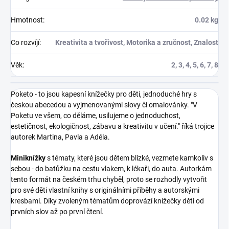
Hmotnost
:
0.02 kg
Co rozvíjí
:
Kreativita a tvořivost, Motorika a zručnost, Znalost
Věk
:
2, 3, 4, 5, 6, 7, 8
Poketo - to jsou kapesní knížečky pro děti, jednoduché hry s
českou abecedou a vyjmenovanými slovy či omalovánky. "V
Poketu ve všem, co děláme, usilujeme o jednoduchost,
estetičnost, ekologičnost, zábavu a kreativitu v učení." říká trojice
autorek Martina, Pavla a Adéla.
Miniknížky
s tématy, které jsou dětem blízké, vezmete kamkoliv s
sebou - do batůžku na cestu vlakem, k lékaři, do auta. Autorkám
tento formát na českém trhu chyběl, proto se rozhodly vytvořit
pro své děti vlastní knihy s originálními příběhy a autorskými
kresbami. Díky zvoleným tématům doprovází knížečky
děti od
prvních slov až po první čtení.