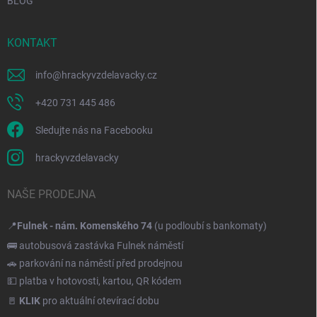
BLOG
KONTAKT
info
@
hrackyvzdelavacky.cz
+420 731 445 486
Sledujte nás na Facebooku
hrackyvzdelavacky
NAŠE PRODEJNA
📍
Fulnek - nám. Komenského 74
(u podloubí s bankomaty)
🚌 autobusová zastávka Fulnek náměstí
🚗 parkování na náměstí před prodejnou
💵 platba v hotovosti, kartou, QR kódem
🚪
KLIK
pro aktuální otevírací dobu