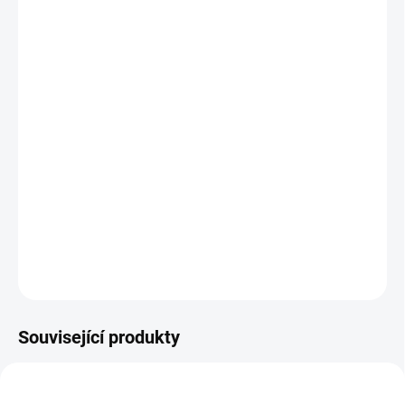
MŮŽEME
DORUČIT DO:
12.8.2026
MOŽNOSTI
DORUČENÍ
−
+
Přidat do košíku
Samolepky k obrázkové abecedě nabízejí nepřeberné kreativní
možnosti. || Od 2 let
DETAILNÍ INFORMACE
ZEPTAT SE
HLÍDACÍ PES
Související produkty
VYROBENO V ČR
VYROBENO V ČR