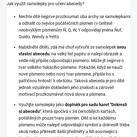
Jak využít samolepky pro učení abecedy?
Nechte dítě nejprve prozkoumat oba archy se samolepkami
a odhalit co nejvíce počátečních písmen (v češtině
neobvyklým písmenům Ň, Q, W, Y odpovídají jména Ňuf,
Quido, Wendy a Yetti)
Nabídněte dítěti, zda má chuť vytvořit ze samolepek
svou
vlastní abecedu
: na velký list papíru si nalepí obrázek a
vedle něj připíše odpovídající písmeno. Může jít nejprve o
tvar velkého tiskacího písmene. Pokaždé, když se naučí
nové písmeno nebo nový tvar písmene, připíše ho s
patřičnou hrdostí k obrázku. Taková abeceda je pro dítě
jednak vizuálním dokladem jeho znalostí a zároveň
motivací prozkoumávat nová slova a písmena.
Využijte samolepky jako
doplněk pro sadu karet "Dokresli
si abecedu"
, která spočívá v 34 černobílých kartách,
potištěných pouze tvary písmen. Dítě si ke každému
písmenu může nalepit odpovídající symbol a dokreslit třeba
okolí, nebo přikreslit další předměty a lidi související s