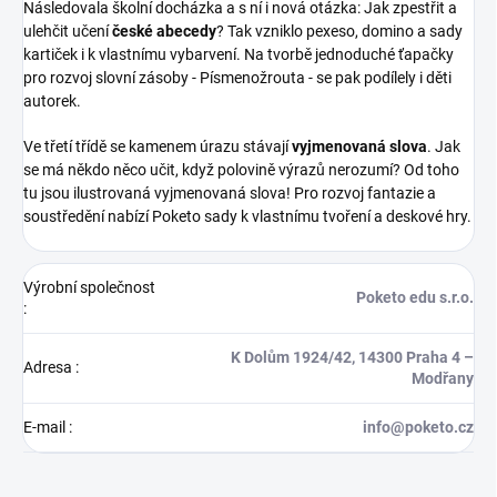
Následovala školní docházka a s ní i nová otázka: Jak
zpestřit a
ulehčit učení
české abecedy
? Tak vzniklo pexeso, domino a sady
kartiček i k vlastnímu
vybarvení. Na tvorbě jednoduché ťapačky
pro rozvoj slovní zásoby - Písmenožrouta - se pak podílely i děti
autorek.
Ve třetí třídě se kamenem úrazu stávají
vyjmenovaná slova
. Jak
se má někdo něco učit, když polovině výrazů nerozumí? Od toho
tu jsou ilustrovaná vyjmenovaná slova! Pro rozvoj fantazie a
soustředění nabízí Poketo sady k vlastnímu tvoření a deskové hry.
Výrobní společnost
Poketo edu s.r.o.
:
K Dolům 1924/42, 14300 Praha 4 –
Adresa
:
Modřany
E-mail
:
info@poketo.cz