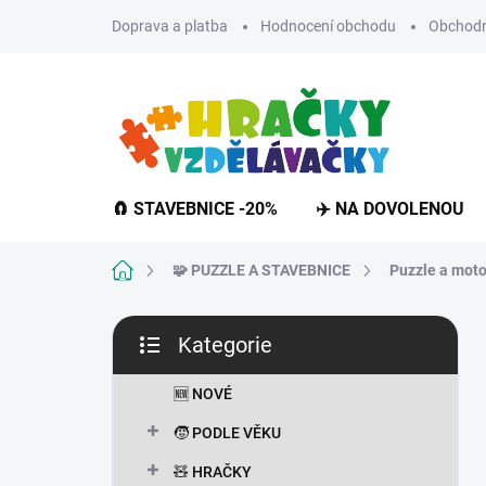
Přejít
Doprava a platba
Hodnocení obchodu
Obchodn
na
obsah
🧲 STAVEBNICE -20%
✈️ NA DOVOLENOU
Domů
🧩 PUZZLE A STAVEBNICE
Puzzle a moto
P
Kategorie
o
Přeskočit
s
kategorie
t
🆕 NOVÉ
r
🧒 PODLE VĚKU
a
n
🧸 HRAČKY