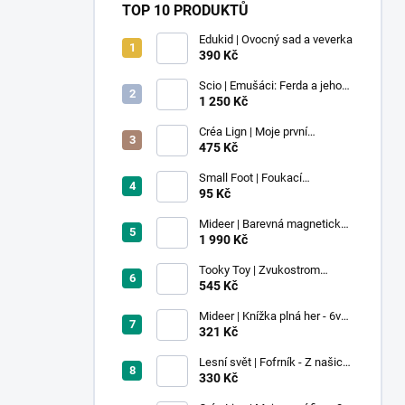
TOP 10 PRODUKTŮ
Edukid | Ovocný sad a veverka
390 Kč
Scio | Emušáci: Ferda a jeho
mouchy (1. díl)
1 250 Kč
Créa Lign | Moje první
voskovky - 9 ks
475 Kč
Small Foot | Foukací
lokomotiva s balonkem 1 ks
95 Kč
Mideer | Barevná magnetická
stavebnice - 100 ks
1 990 Kč
Tooky Toy | Zvukostrom
Pastel
545 Kč
Mideer | Knížka plná her - 6v1 -
Dobrodružství v muzeu
321 Kč
Lesní svět | Fofrník - Z našich
lesů
330 Kč