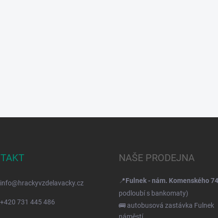
TAKT
NAŠE PRODEJNA
📍
Fulnek - nám. Komenského 7
info
@
hrackyvzdelavacky.cz
podloubí s bankomaty)
+420 731 445 486
🚌 autobusová zastávka Fulnek
náměstí