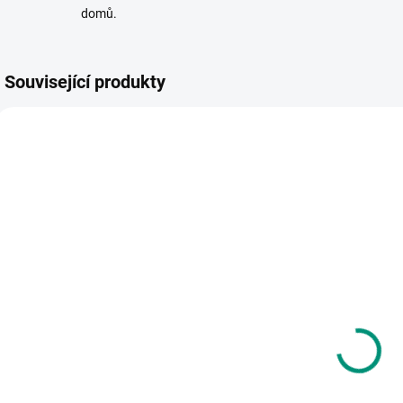
domů.
Související produkty
NEJPRODÁVANĚJŠÍ
AKCE 🚨
NEJPRODÁVANĚJŠÍ
NAŠE FOTKY
SKLADEM
SKLADEM
(>2 KS)
(1 KS)
M
Vilac |
Scio | Emušáci:
Provlékání
Pája a bleší
Domácí zvířata
cirkus (3. díl)
489 Kč
1 035 Kč