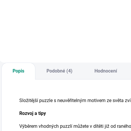
Do košíku
Do košíku
P
c
Provlékací hračka
Co se děje, když do
K
na podporu jemné
rodiny přijde bráška
d
motoriky s motivy
nebo sestřička. V
p
zvířátek. Krásně
knize opičku Páju
n
barevné dřevěné
provází blešky
a
díly. || Od 18 měsíců
představující
typické pocity v
období narození
sourozence. || Od 3
Popis
Podobné (4)
Hodnocení
let
Složitější puzzle s neuvěřitelným motivem ze světa zví
Rozvoj a tipy
Výběrem vhodných puzzlí můžete v dítěti již od raného