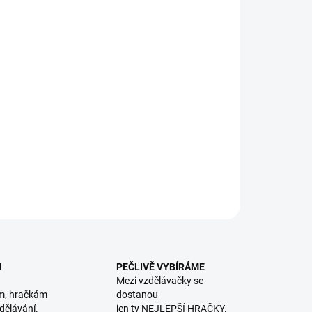
8.2026
NOSTI DORUČENÍ
−
+
Přidat do košíku
itně zpracované kartonové puzzle děti zabaví.
oumejte svět zvířat na dílcích. || Od 3 let
ILNÍ INFORMACE
ZEPTAT SE
HLÍDACÍ PES
M
PEČLIVĚ VYBÍRÁME
Mezi vzdělávačky se
m, hračkám
dostanou
dělávání.
jen ty NEJLEPŠÍ HRAČKY.