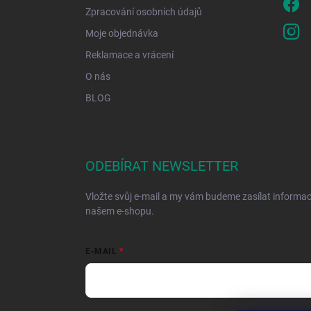
Zpracování osobních údajů
Moje objednávka
Reklamace a vrácení
O nás
BLOG
ODEBÍRAT NEWSLETTER
Vložte svůj e-mail a my vám budeme zasílat informa
našem e-shopu.
E-MAIL