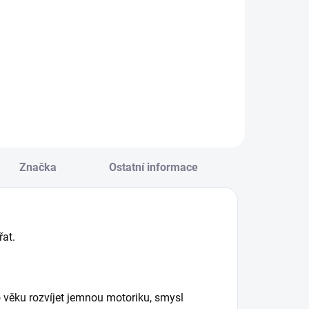
roveďte společně
hrabrého rytíře
Malá sada puzzle v
louzka celým
sáčku, ideální malý
obrodružstvím
dárek či zábava na
lným zvratů,
cesty. Zábavnou
ástrah a překážek
a hravou formou
ž do cíle. || Od 7 let
seznamují
s přírodou. || Od 4
let
Značka
Ostatní informace
řat.
 věku rozvíjet jemnou motoriku, smysl