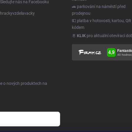
Sledujte nás na Facebooku
🚗 parkování na náměstí před
hrackyvzdelavacky
prodejnou
💵 platba v hotovosti, kartou, QR
kódem
🚪
KLIK
pro aktuální otevírací do
ce o nových produktech na