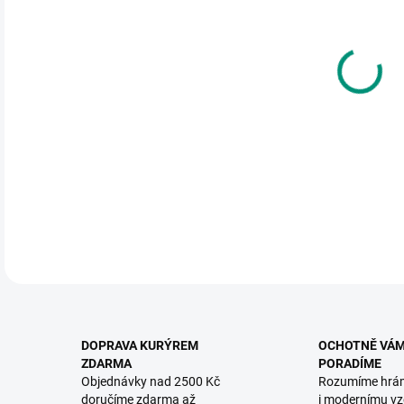
DO:
12.
MOŽ
Kval
Prozk
DETA
DOPRAVA KURÝREM
OCHOTNĚ VÁ
ZDARMA
PORADÍME
Objednávky nad 2500 Kč
Rozumíme hrá
doručíme zdarma až
i modernímu vz