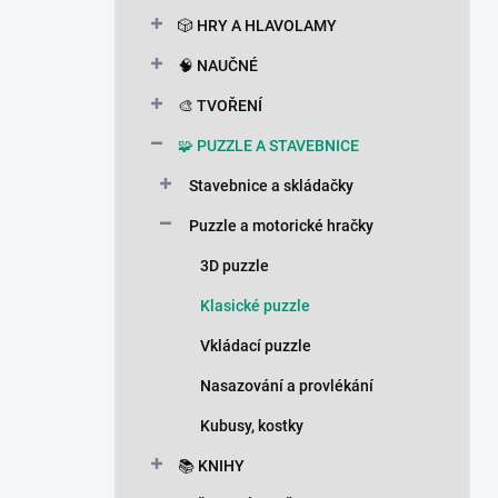
n
🎲 HRY A HLAVOLAMY
í
p
🧠 NAUČNÉ
a
n
🎨 TVOŘENÍ
e
🧩 PUZZLE A STAVEBNICE
l
Stavebnice a skládačky
Puzzle a motorické hračky
3D puzzle
Klasické puzzle
Vkládací puzzle
Nasazování a provlékání
Kubusy, kostky
📚 KNIHY