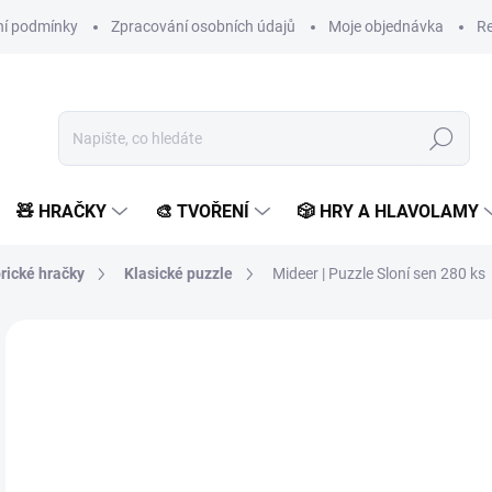
í podmínky
Zpracování osobních údajů
Moje objednávka
Re
Hledat
🧸 HRAČKY
🎨 TVOŘENÍ
🎲 HRY A HLAVOLAMY
rické hračky
Klasické puzzle
Mideer | Puzzle Sloní sen 280 ks
Neohodnoceno
Podrobnosti hodnocení
ZNAČKA:
MIDEER
3
321
Měr
SK
cena
MŮŽ