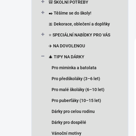
🎒 ŠKOLNÍ POTŘEBY
✒️ Těšíme se do školy!
🎀 Dekorace, oblečení a doplňky
⭐ SPECIÁLNÍ NABÍDKY PRO VÁS
✈️ NA DOVOLENOU
🎄 TIPY NA DÁRKY
Pro miminka a batolata
Pro předškoláky (3–6 let)
Pro malé školáky (6–10 let)
Pro puberťáky (10–15 let)
Dárky pro celou rodinu
Dárky pro dospělé
Vánoční motivy