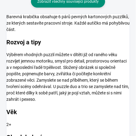
Zobrazit všechny související produkty
Barevná krabička obsahuje 6 párů pevných kartonových puzzlíků,
ze kterých sestavíte pracovní stroje. Každé autíčko má pohyblivou
část.
Rozvoj a tipy
Výběrem vhodných puzzlí můžete v dítěti již od raného věku
rozvíjet jemnou motoriku, smysl pro detail, prostorovou orientaci
a v neposlední řadě trpělivost. Složený obrázek si společně
popište, pojmenujte barvy, zvířátka či počítejte konkrétní
zobrazené věci. Zamyslete se nad příběhem, který se během
tvoření scény odehrával. U puzzle duo a trio se zamyslete nad tím,
proč které dílky k sobě patří, jaký je pojí vztah, můžete si s nimi
zahrát i pexeso.
Věk
2+