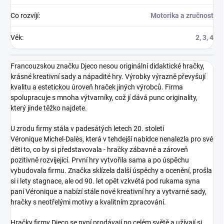
Co rozvíjí
:
Motorika a zručnost
Věk
:
2, 3, 4
Francouzskou značku Djeco nesou originální didaktické hračky,
krásné kreativní sady a nápadité hry. Výrobky výrazně převyšují
kvalitu a estetickou úroveň hraček jiných výrobců. Firma
spolupracuje s mnoha výtvarníky, což jí dává punc originality,
který jinde těžko najdete.
U zrodu firmy stála v padesátých letech 20. století
Véronique Michel-Dalès, která v tehdejší nabídce nenalezla pro své
děti to, co by si představovala - hračky zábavné a zároveň
pozitivně rozvíjející. První hry vytvořila sama a po úspěchu
vybudovala firmu. Značka sklízela další úspěchy a ocenění, prošla
si i lety stagnace, ale od 90. let opět vzkvétá pod rukama syna
paní Véronique a nabízí stále nové kreativní hry a vytvarné sady,
hračky s neotřelými motivy a kvalitním zpracování.
Hračky firmy Djeco
se nyní prodávají po celém světě a užívají si