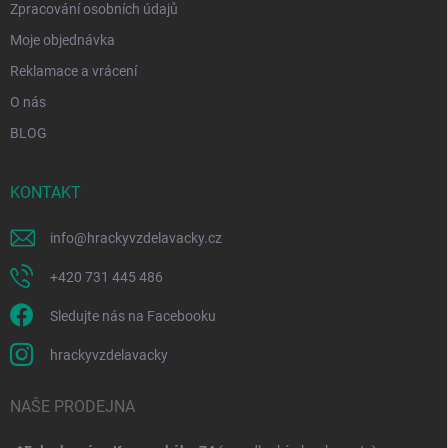
Zpracování osobních údajů
Moje objednávka
Reklamace a vrácení
O nás
BLOG
KONTAKT
info
@
hrackyvzdelavacky.cz
+420 731 445 486
Sledujte nás na Facebooku
hrackyvzdelavacky
NAŠE PRODEJNA