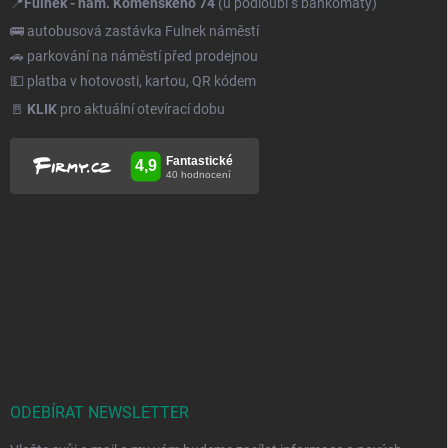
📍
Fulnek - nám. Komenského 74
(u podloubí s bankomaty)
🚌 autobusová zastávka Fulnek náměstí
🚗 parkování na náměstí před prodejnou
💵 platba v hotovosti, kartou, QR kódem
🚪
KLIK
pro aktuální otevírací dobu
ODEBÍRAT NEWSLETTER