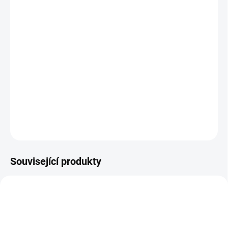
MOŽNOSTI
DORUČENÍ
−
+
Přidat do košíku
Pevné kartonové puzzle ze dvou dílků pro nejmenší děti uložené v
dárkové krabičce. || Od 2 let
DETAILNÍ INFORMACE
ZEPTAT SE
HLÍDACÍ PES
Související produkty
VYROBENO V ČR
AKCE 🚨
POSLEDNÍ KUSY