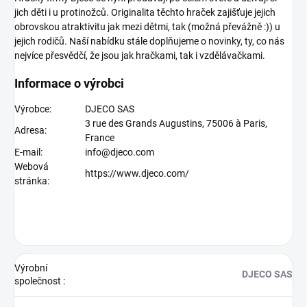
jich děti i u protinožců. Originalita těchto hraček zajišťuje jejich
obrovskou atraktivitu jak mezi dětmi, tak (možná převážně :)) u
jejich rodičů. Naší nabídku stále doplňujeme o novinky, ty, co nás
nejvíce přesvědčí, že jsou jak hračkami, tak i vzdělávačkami.
Informace o výrobci
Výrobce:
DJECO SAS
3 rue des Grands Augustins, 75006 à Paris,
Adresa:
France
E-mail:
info@djeco.com
Webová
https://www.djeco.com/
stránka:
Výrobní
DJECO SAS
společnost
: