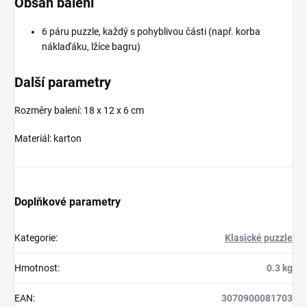
Obsah balení
6 páru puzzle, každý s pohyblivou části (např. korba
náklaďáku, lžíce bagru)
Další parametry
Rozměry balení: 18 x 12 x 6 cm
Materiál: karton
Doplňkové parametry
Kategorie
:
Klasické puzzle
Hmotnost
:
0.3 kg
EAN
:
3070900081703