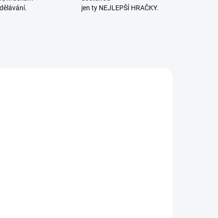
dělávání.
jen ty NEJLEPŠÍ HRAČKY.
SKLADEM
SKLADEM
(>2 KS)
(>2 KS)
ES | Moje
Djeco |
rvní
Odkrývací
alepování
obrázky Nina a
varů
stan na hraní
210 Kč
147 Kč