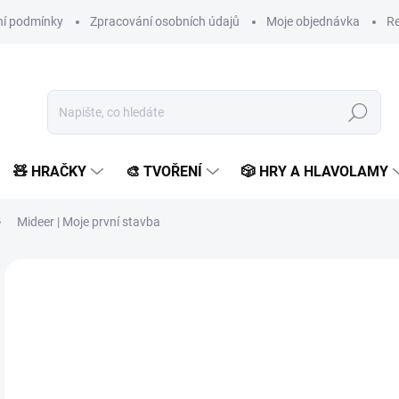
í podmínky
Zpracování osobních údajů
Moje objednávka
Re
Hledat
🧸 HRAČKY
🎨 TVOŘENÍ
🎲 HRY A HLAVOLAMY
Mideer | Moje první stavba
1 hodnocení
Podrobnosti hodnocení
ZNAČKA:
MIDEER
1 
1 0
Měr
SK
cena
MŮŽ