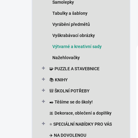
Samolepky
Tabulky a šablony
Vyrábění předmětů
Vyškrabávací obrázky
Výtvarné a kreativní sady
Nažehlovačky
🧩 PUZZLE A STAVEBNICE
📚 KNIHY
🎒 ŠKOLNÍ POTŘEBY
✒️ Těšíme se do školy!
🎀 Dekorace, oblečení a doplňky
⭐ SPECIÁLNÍ NABÍDKY PRO VÁS
✈️ NA DOVOLENOU