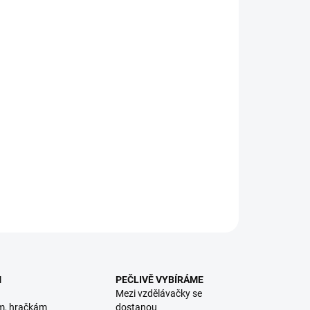
8.2026
NOSTI DORUČENÍ
−
+
Přidat do košíku
avte si domeček z opravdových cihel! Cement je
ustitelný ve vodě, takže stavbu lze snadno rozložit a použít
ičky opakovaně. || Od 6 let
ILNÍ INFORMACE
ZEPTAT SE
HLÍDACÍ PES
M
PEČLIVĚ VYBÍRÁME
Mezi vzdělávačky se
m, hračkám
dostanou