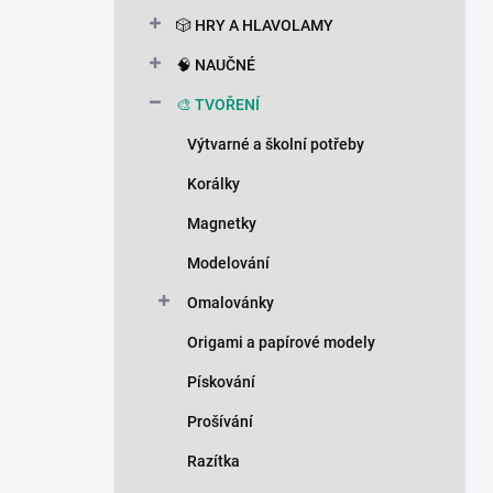
n
🎲 HRY A HLAVOLAMY
í
p
🧠 NAUČNÉ
a
n
🎨 TVOŘENÍ
e
Výtvarné a školní potřeby
l
Korálky
Magnetky
Modelování
Omalovánky
Origami a papírové modely
Pískování
Prošívání
Razítka