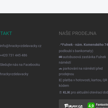
TAKT
NAŠE PRODEJNA
📍
Fulnek - nám. Komenského 7
info
@
hrackyvzdelavacky.cz
podloubí s bankomaty)
+420 731 445 486
🚌 autobusová zastávka Fulnek
náměstí
Sledujte nás na Facebooku
🚗 parkování na náměstí před
hrackyvzdelavacky
prodejnou
💵 platba v hotovosti, kartou, QR
kódem
🚪
KLIK
pro aktuální otevírací do