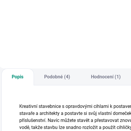
Do košíku
Do košíku
Sada 12 barev
N
Náhradní cement
určených pro
a
ke stavbě domečku
prstíkové malování.
n
z cihel. || Od 6 let
Doporučeno pro
|
použití s uměleckou
knihou pro
prstíkové malování.
|| Od 3 let
Popis
Podobné (4)
Hodnocení (1)
Kreativní stavebnice s opravdovými cihlami k postaven
stavaře a architekty a postavte si svůj vlastní domeče
příslušenství. Navíc můžete stavět a přestavovat znov
vodě, takže stavbu lze snadno rozložit a použít cihli