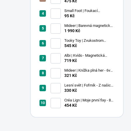
voskovky - 9 ks
475 Kč
Small Foot | Foukací
lokomotiva s balonkem 1 ks
95 Kč
Mideer | Barevná magnetická
stavebnice - 100 ks
1 990 Kč
Tooky Toy | Zvukostrom
Pastel
545 Kč
Albi | Kvído - Magnetická
zvířátka: Farma
719 Kč
Mideer | Knížka plná her - 6v1 -
Dobrodružství v muzeu
321 Kč
Lesní svět | Fofrník - Z našich
lesů
330 Kč
Créa Lign | Moje první fixy - 8
ks
454 Kč