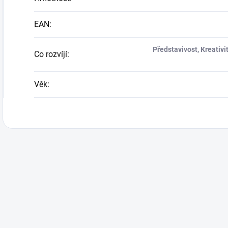
EAN
:
Představivost, Kreativi
Co rozvíjí
:
Věk
: