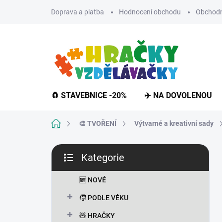
Přejít
Doprava a platba
Hodnocení obchodu
Obchodn
na
obsah
🧲 STAVEBNICE -20%
✈️ NA DOVOLENOU
Domů
🎨 TVOŘENÍ
Výtvarné a kreativní sady
P
Kategorie
o
Přeskočit
s
kategorie
t
🆕 NOVÉ
r
🧒 PODLE VĚKU
a
n
🧸 HRAČKY