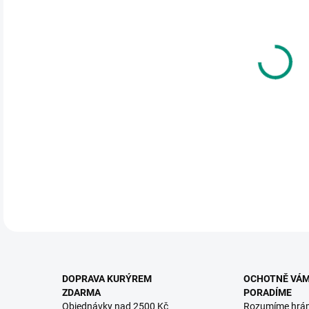
DO:
11.
MOŽ
Sest
rozp
cihl
DETA
DOPRAVA KURÝREM
OCHOTNĚ VÁ
ZDARMA
PORADÍME
Objednávky nad 2500 Kč
Rozumíme hrá