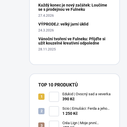
Každý konec je nový začátek: Loučíme
se s prodejnou ve Fulneku
27.4.2026
VÝPRODEJ: velký jarní úklid
24.3.2026
Vánoční tvoření ve Fulneku: Přijďte si
užít kouzelné kreativní odpoledne
28.11.2025
TOP 10 PRODUKTŮ
Edukid | Ovocný sad a veverka
390 Kč
Scio | Emušáci: Ferda a jeho
mouchy (1. díl)
1 250 Kč
Créa Lign | Moje první