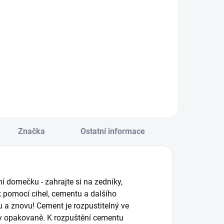
Do košíku
Do košíku
ajdi správný tvar
Něžné omalovánky,
 barvu a dolep jej
které po odkrytí
a obrázek zvířete.
označených míst
| Od 1 roku
dostávají nový
rozměr. S
nádhernými
ilustracemi, které
inspirují k
objevování. || Od 5
Značka
Ostatní informace
let
í domečku - zahrajte si na zedníky,
k pomocí cihel, cementu a dalšího
u a znovu! Cement je rozpustitelný ve
čky opakovaně. K rozpuštění cementu