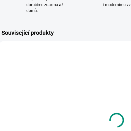
doručíme zdarma až
i modernímu vz
domů.
Související produkty
SKLADEM
SKLADEM
(>2 KS)
(2 KS)
MiDeer |
S
Mideer |
Dětská sada
p
Náhradní
prstových
n
cement (pro
barev - 12
t
487 Kč
sadu Moje
55 Kč
barev
první stavba)