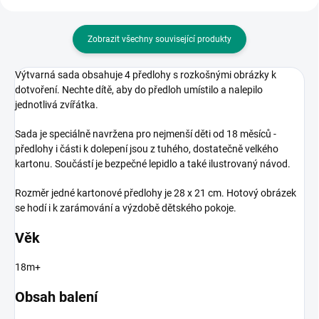
Zobrazit všechny související produkty
Výtvarná sada obsahuje 4 předlohy s rozkošnými obrázky k
dotvoření. Nechte dítě, aby do předloh umístilo a nalepilo
jednotlivá zvířátka.
Sada je speciálně navržena pro nejmenší děti od 18 měsíců -
předlohy i části k dolepení jsou z tuhého, dostatečně velkého
kartonu. Součástí je bezpečné lepidlo a také ilustrovaný návod.
Rozměr jedné kartonové předlohy je 28 x 21 cm. Hotový obrázek
se hodí i k zarámování a výzdobě dětského pokoje.
Věk
18m+
Obsah balení