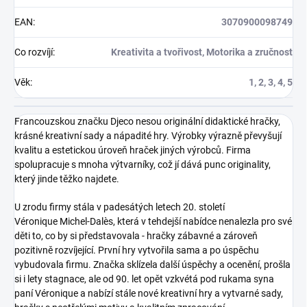
EAN
:
3070900098749
Co rozvíjí
:
Kreativita a tvořivost, Motorika a zručnost
Věk
:
1, 2, 3, 4, 5
Francouzskou značku Djeco nesou originální didaktické hračky,
krásné kreativní sady a nápadité hry. Výrobky výrazně převyšují
kvalitu a estetickou úroveň hraček jiných výrobců. Firma
spolupracuje s mnoha výtvarníky, což jí dává punc originality,
který jinde těžko najdete.
U zrodu firmy stála v padesátých letech 20. století
Véronique Michel-Dalès, která v tehdejší nabídce nenalezla pro své
děti to, co by si představovala - hračky zábavné a zároveň
pozitivně rozvíjející. První hry vytvořila sama a po úspěchu
vybudovala firmu. Značka sklízela další úspěchy a ocenění, prošla
si i lety stagnace, ale od 90. let opět vzkvétá pod rukama syna
paní Véronique a nabízí stále nové kreativní hry a vytvarné sady,