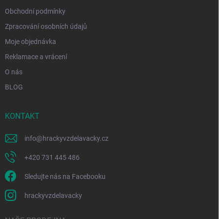
Obchodní podmínky
Zpracování osobních údajů
Moje objednávka
Reklamace a vrácení
O nás
BLOG
KONTAKT
info
@
hrackyvzdelavacky.cz
+420 731 445 486
Sledujte nás na Facebooku
hrackyvzdelavacky