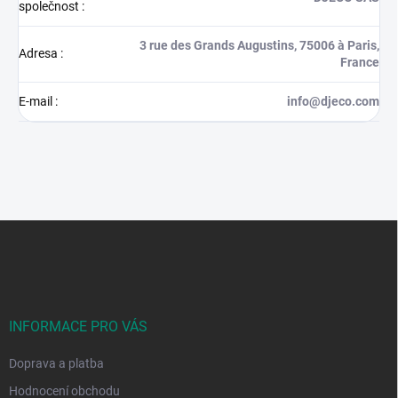
společnost
:
3 rue des Grands Augustins, 75006 à Paris,
Adresa
:
France
E-mail
:
info@djeco.com
Z
á
p
a
t
í
INFORMACE PRO VÁS
Doprava a platba
Hodnocení obchodu