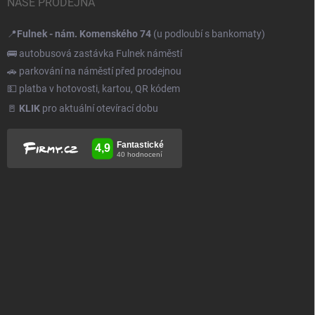
NAŠE PRODEJNA
📍
Fulnek - nám. Komenského 74
(u podloubí s bankomaty)
🚌 autobusová zastávka Fulnek náměstí
🚗 parkování na náměstí před prodejnou
💵 platba v hotovosti, kartou, QR kódem
🚪
KLIK
pro aktuální otevírací dobu