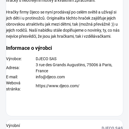
hračky s neotřelými motivy a kvalitním zpracování.
Hračky firmy Djeco
se nyní prodávají po celém světě a užívají si
jich děti i u protinožců. Originalita těchto hraček zajišťuje jejich
obrovskou atraktivitu jak mezi dětmi, tak (možná převážně :)) u
jejich rodičů. Naší nabídku stále doplňujeme o novinky, ty, co nás
nejvíce přesvědčí, že jsou jak hračkami, tak i vzdělávačkami.
Informace o výrobci
Výrobce:
DJECO SAS
3 rue des Grands Augustins, 75006 à Paris,
Adresa:
France
E-mail:
info@djeco.com
Webová
https://www.djeco.com/
stránka:
Výrobní
DJECO SAS