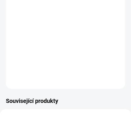
12.8.2026
MOŽNOSTI
DORUČENÍ
−
+
Přidat do košíku
Čtyři koláže se zvířátky k dolepení pro naše nejmenší. || Od 18
měsíců
DETAILNÍ INFORMACE
ZEPTAT SE
HLÍDACÍ PES
Související produkty
POSLEDNÍ KUSY