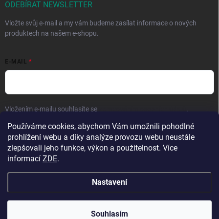
ODEBÍRAT NEWSLETTER
Vložte svůj e-mail a my vám budeme zasílat informace o nových
produktech na našem e-shopu.
E-MAIL
Vložením e-mailu souhlasíte se
zpracováním osobních údajů
.
Používáme cookies, abychom Vám umožnili pohodlné
Přihlásit se
prohlížení webu a díky analýze provozu webu neustále
zlepšovali jeho funkce, výkon a použitelnost. Více
informací
ZDE
.
Nastavení
Copyright 2026
Hračky vzdělávačky
. Všechna práva vyhrazena.
Upravit
nastavení cookies
Přejeme krásné prázdniny! 🧡 | Vaše objednávky
Souhlasím