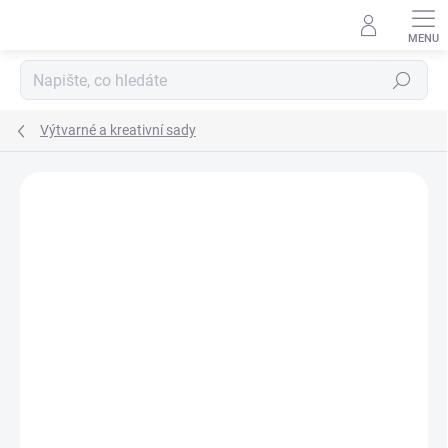
Přejít
na
obsah
Hledat
Výtvarné a kreativní sady
Podrobnosti hodnocení
Neohodnoceno
ZNAČKA:
DJECO