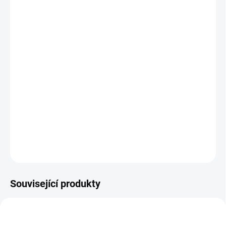
DORUČIT DO:
13.8.2026
MOŽNOSTI
DORUČENÍ
−
+
Přidat do košíku
Kouzelník je dřevěný šněrovací a provlékací set s 31 dřevěnými díly
a 4 tkaničkami. || Od 3 let
DETAILNÍ INFORMACE
ZEPTAT SE
HLÍDACÍ PES
Související produkty