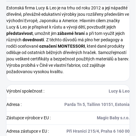
Estonská firma Lucy & Leo je na trhu od roku 2012 a její nápadité
dřevěné, převážně edukativní výrobky jsou rozšířeny především ve
východní Evropě, Japonsku a Americe.
Hlavním cílem značky
Lucy & Leo je přispívat k růstu a vývoji dětí, povzbudit jejich
představivost
, umožnit jim
zábavné hraní
a při tom využít jejich
různých
dovedností
. Z těchto důvodů má plno her pedagogy a
rodiči oceňované
označení MONTESSORI
, které dané produkty
odlišuje od ostatních běžných dřevěných hraček.
Samozřejmostí
jsou veškeré certifikáty a bezpečnost použitých materiálů a barev.
Výroba probíhá v Číně ve vlastní fabrice, což zajištuje
požadovanou vysokou kvalitu.
Výrobní společnost
:
Lucy & Leo
Adresa
:
Parda Tn 5, Tallinn 10151, Estonia
Zástupce výrobce v EU
:
Magic Baby s.r.o.
Adresa zástupce v EU
:
Při Hranici 215/4, Praha 6 160 00