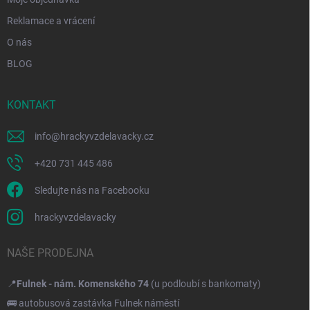
Reklamace a vrácení
O nás
BLOG
KONTAKT
info
@
hrackyvzdelavacky.cz
+420 731 445 486
Sledujte nás na Facebooku
hrackyvzdelavacky
NAŠE PRODEJNA
📍
Fulnek - nám. Komenského 74
(u podloubí s bankomaty)
🚌 autobusová zastávka Fulnek náměstí