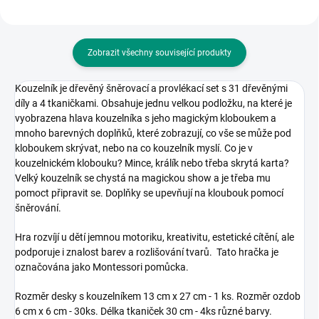
Zobrazit všechny související produkty
Kouzelník je dřevěný šněrovací a provlékací set s 31 dřevěnými
díly a 4 tkaničkami. Obsahuje jednu velkou podložku, na které je
vyobrazena hlava kouzelníka s jeho magickým kloboukem a
mnoho barevných doplňků, které zobrazují, co vše se může pod
kloboukem skrývat, nebo na co kouzelník myslí. Co je v
kouzelnickém klobouku? Mince, králík nebo třeba skrytá karta?
Velký kouzelník se chystá na magickou show a je třeba mu
pomoct připravit se. Doplňky se upevňují na kloubouk pomocí
šněrování.
Hra rozvíjí u dětí jemnou motoriku, kreativitu, estetické cítění, ale
podporuje i znalost barev a rozlišování tvarů. Tato hračka je
označována jako Montessori pomůcka.
Rozměr desky s kouzelníkem 13 cm x 27 cm - 1 ks. Rozměr ozdob
6 cm x 6 cm - 30ks. Délka tkaniček 30 cm - 4ks různé barvy.