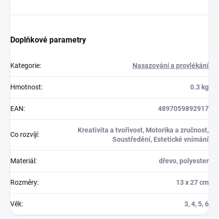
Doplňkové parametry
Kategorie
:
Nasazování a provlékání
Hmotnost
:
0.3 kg
EAN
:
4897059892917
Kreativita a tvořivost, Motorika a zručnost,
Co rozvíjí
:
Soustředění, Estetické vnímání
Materiál
:
dřevo, polyester
Rozměry
:
13 x 27 cm
Věk
:
3, 4, 5, 6