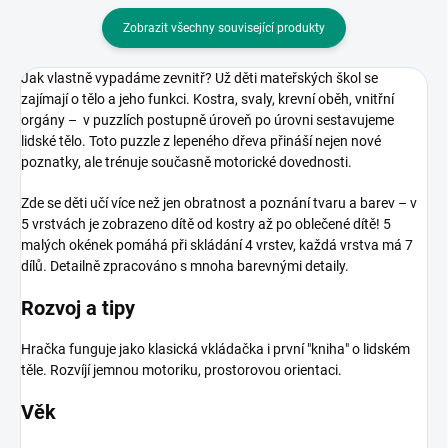
Zobrazit všechny související produkty
Jak vlastně vypadáme zevnitř? Už děti mateřských škol se
zajímají o tělo a jeho funkci. Kostra, svaly, krevní oběh, vnitřní
orgány – v puzzlích postupně úroveň po úrovni sestavujeme
lidské tělo. Toto puzzle z lepeného dřeva přináší nejen nové
poznatky, ale trénuje současně motorické dovednosti.
Zde se děti učí více než jen obratnost a poznání tvaru a barev – v
5 vrstvách je zobrazeno dítě od kostry až po oblečené dítě! 5
malých okének pomáhá při skládání 4 vrstev, každá vrstva má 7
dílů. Detailně zpracováno s mnoha barevnými detaily.
Rozvoj a tipy
Hračka funguje jako klasická vkládačka i první "kniha" o lidském
těle. Rozvíjí jemnou motoriku, prostorovou orientaci.
Věk