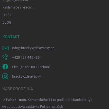
Reklamace a vrácení
O nás
BLOG
KONTAKT
info
@
hrackyvzdelavacky.cz
+420 731 445 486
Sledujte nás na Facebooku
hrackyvzdelavacky
NAŠE PRODEJNA
📍
Fulnek - nám. Komenského 74
(u podloubí s bankomaty)
🚌 autobusová zastávka Fulnek náměstí