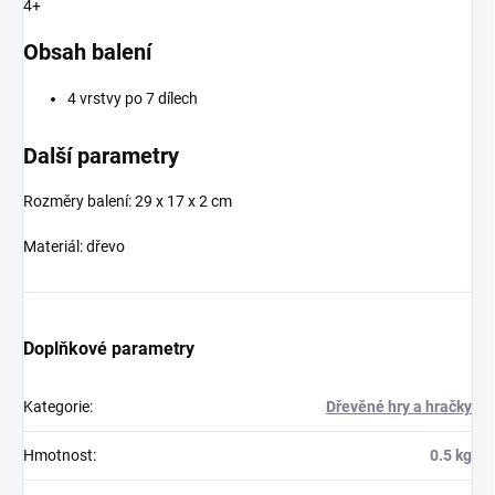
4+
Obsah balení
4 vrstvy po 7 dílech
Další parametry
Rozměry balení: 29 x 17 x 2 cm
Materiál: dřevo
Doplňkové parametry
Kategorie
:
Dřevěné hry a hračky
Hmotnost
:
0.5 kg