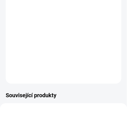
12.8.2026
MOŽNOSTI
DORUČENÍ
−
+
Přidat do košíku
Vkládací puzzle, ve kterých postupně úroveň po úrovni
sestavujeme lidské tělo. || Od 4 let
DETAILNÍ INFORMACE
ZEPTAT SE
HLÍDACÍ PES
Související produkty