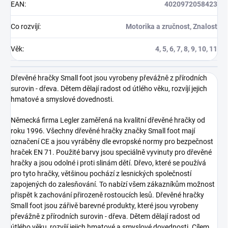
EAN
:
4020972058423
Co rozvíjí
:
Motorika a zručnost, Znalost
Věk
:
4, 5, 6, 7, 8, 9, 10, 11
Dřevěné hračky Small foot jsou vyrobeny převážně z přírodních
surovin - dřeva. Dětem dělají radost od útlého věku, rozvíjí jejich
hmatové a smyslové dovednosti.
Německá firma Legler zaměřená na kvalitní dřevěné hračky od
roku 1996. Všechny dřevěné hračky značky Small foot mají
označení CE a jsou vyráběny dle evropské normy pro bezpečnost
hraček EN 71. Použité barvy jsou speciálně vyvinuty pro dřevěné
hračky a jsou odolné i proti slinám dětí. Dřevo, které se používá
pro tyto hračky, většinou pochází z lesnických společností
zapojených do zalesňování. To nabízí všem zákazníkům možnost
přispět k zachování přirozeně rostoucích lesů. Dřevěné hračky
Small foot jsou zářivě barevné produkty, které jsou vyrobeny
převážně z přírodních surovin - dřeva. Dětem dělají radost od
útlého věku, rozvíjí jejich hmatové a smyslové dovednosti. Cílem