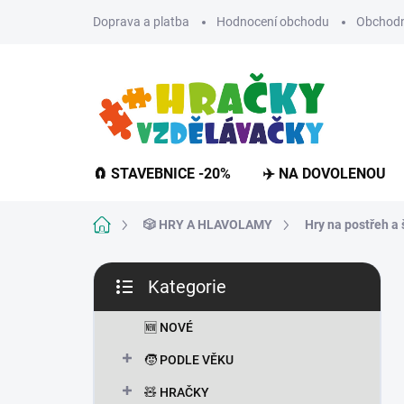
Přejít
Doprava a platba
Hodnocení obchodu
Obchodn
na
obsah
🧲 STAVEBNICE -20%
✈️ NA DOVOLENOU
Domů
🎲 HRY A HLAVOLAMY
Hry na postřeh a 
P
Kategorie
o
Přeskočit
s
kategorie
t
🆕 NOVÉ
r
🧒 PODLE VĚKU
a
n
🧸 HRAČKY