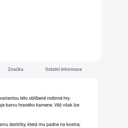
alíček karet třeba
Kvalitní dřevěná
a hru mariáš. Se
bednička s herní
námými
sadou: obsahuje
ohádkovými
dva balíčky karet
otivy, od české
(54 karet) a pět
ýtvarnice. || Od 6
kostek. || Od 6 let
et
Značka
Ostatní informace
ariantou této oblíbené rodinné hry.
rčuje barvu hraného kamene. Věž však lze
arvu destičky, která mu padne na kostce,