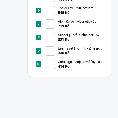
Tooky Toy | Zvukostrom
Pastel
545 Kč
Albi | Kvído - Magnetická
zvířátka: Farma
719 Kč
Mideer | Knížka plná her - 6v1 -
Dobrodružství v muzeu
321 Kč
Lesní svět | Fofrník - Z našich
lesů
330 Kč
Créa Lign | Moje první fixy - 8
ks
454 Kč