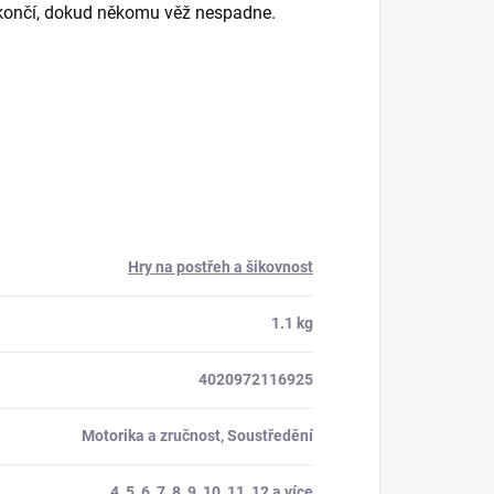
ekončí, dokud někomu věž nespadne.
Hry na postřeh a šikovnost
1.1 kg
4020972116925
Motorika a zručnost, Soustředění
4, 5, 6, 7, 8, 9, 10, 11, 12 a více