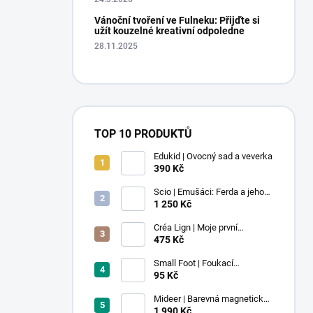
Vánoční tvoření ve Fulneku: Přijďte si
užít kouzelné kreativní odpoledne
28.11.2025
TOP 10 PRODUKTŮ
Edukid | Ovocný sad a veverka
390 Kč
Scio | Emušáci: Ferda a jeho
mouchy (1. díl)
1 250 Kč
Créa Lign | Moje první
voskovky - 9 ks
475 Kč
Small Foot | Foukací
lokomotiva s balonkem 1 ks
95 Kč
Mideer | Barevná magnetická
stavebnice - 100 ks
1 990 Kč