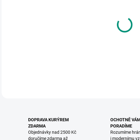
DO:
12.
MOŽ
Bare
spadl
DETA
DOPRAVA KURÝREM
OCHOTNĚ VÁ
ZDARMA
PORADÍME
Objednávky nad 2500 Kč
Rozumíme hrá
doručíme zdarma až
i modernímu vz