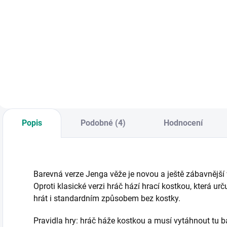
Do košíku
Do košíku
B
Zábava pro děti i
Co se děje, když do
n
dospělé. Vytahujte
rodiny přijde bráška
z
tyčky z kroužku -
nebo sestřička. V
p
komu kroužek
knize opičku Páju
m
spadne, je
provází blešky
v
prasátko. Dřevěné
představující
l
herní díly v pevné
typické pocity v
krabičce. || Od 6 let
období narození
sourozence. || Od 3
Popis
Podobné (4)
Hodnocení
let
Barevná verze Jenga věže je novou a ještě zábavnější v
Oproti klasické verzi hráč hází hrací kostkou, která u
hrát i standardním způsobem bez kostky.
Pravidla hry: hráč háže kostkou a musí vytáhnout tu b