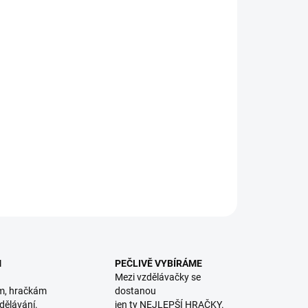
8.2026
NOSTI DORUČENÍ
−
+
Přidat do košíku
vná Jenga věž - vytáhněte co nejvíce hranolů, aniž by věž
a!. || Od 3 let
ILNÍ INFORMACE
ZEPTAT SE
HLÍDACÍ PES
M
PEČLIVĚ VYBÍRÁME
Mezi vzdělávačky se
m, hračkám
dostanou
dělávání.
jen ty NEJLEPŠÍ HRAČKY.