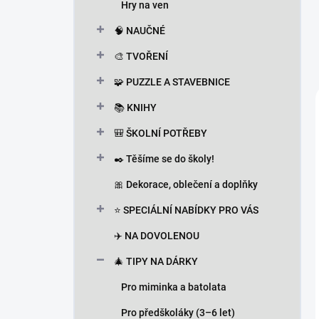
Hry na ven
🧠 NAUČNÉ
🎨 TVOŘENÍ
🧩 PUZZLE A STAVEBNICE
📚 KNIHY
🎒 ŠKOLNÍ POTŘEBY
✒️ Těšíme se do školy!
🎀 Dekorace, oblečení a doplňky
⭐ SPECIÁLNÍ NABÍDKY PRO VÁS
✈️ NA DOVOLENOU
🎄 TIPY NA DÁRKY
Pro miminka a batolata
Pro předškoláky (3–6 let)