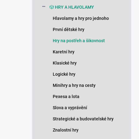
n
🎲 HRY A HLAVOLAMY
í
p
Hlavolamy a hry pro jednoho
a
n
První dětské hry
e
Hry na postřeh a šikovnost
l
Karetní hry
Klasické hry
Logické hry
Minihry a hry na cesty
Pexesa a lota
Slova a vyprávění
Strategické a budovatelské hry
Znalostní hry