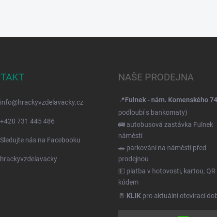
TAKT
NAŠE PRODEJNA
📍
Fulnek - nám. Komenského 7
info
@
hrackyvzdelavacky.cz
podloubí s bankomaty)
+420 731 445 486
🚌 autobusová zastávka Fulnek
náměstí
Sledujte nás na Facebooku
🚗 parkování na náměstí před
hrackyvzdelavacky
prodejnou
💵 platba v hotovosti, kartou, QR
kódem
🚪
KLIK
pro aktuální otevírací do