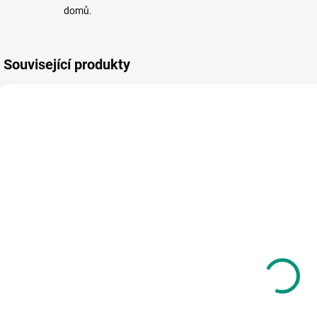
domů.
Související produkty
AKCE 🚨
VYR
NEJPRODÁVANĚJŠÍ
NAŠE FOTKY
SKLADEM
SKLADEM
(1 KS)
(1 KS)
K
Mideer |
Scio | Emušáci:
Mikádo v
Pája a bleší
kroužku –
cirkus (3. díl)
k
Prasátko bere
225 Kč
1 035 Kč