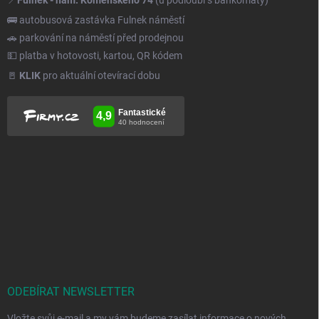
🚌 autobusová zastávka Fulnek náměstí
🚗 parkování na náměstí před prodejnou
💵 platba v hotovosti, kartou, QR kódem
🚪
KLIK
pro aktuální otevírací dobu
ODEBÍRAT NEWSLETTER
Vložte svůj e-mail a my vám budeme zasílat informace o nových