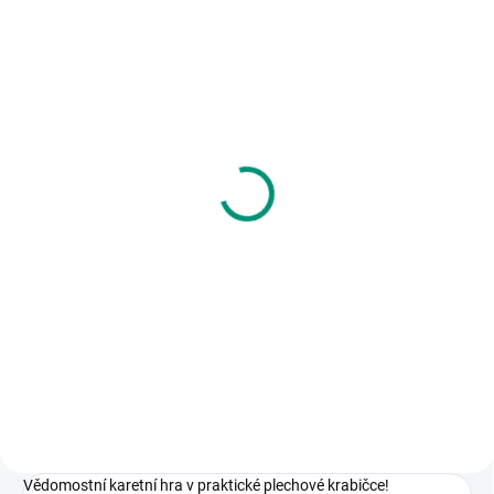
MOMENTÁLNĚ NEDOSTUPNÉ
Kreslíkárna | Pohádkové
mariášové karty
250 Kč
Detail
Balíček karet třeba na hru mariáš.
Se známými pohádkovými
motivy, od české výtvarnice. || Od
6 let
Vědomostní karetní hra v praktické plechové krabičce!