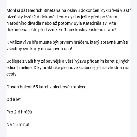
Mohl si dát Bedřich Smetana na oslavu dokončení cyklu "Má vlast"
plzeňský ležák? A dokončil tento cyklus ještě před požárem
Národního divadla nebo až potom? Byla Katedrála sv. Víta
dokončena ještě před vznikem 1. československého státu?
K vítězství ve hře musíte být prvním hráčem, který správně umístí
všechny své karty na časovou osu!
Udělejte z vaší hry zábavnější a větší výzvu přidáním karet z jiných
edicí Timeline.
Díky praktické plechové krabičce, je hra vhodná i na
cesty
Obsah balení: 55 karet v plechové krabičce.
Od 8 let
Pro 2-6 hráčů
Na 15 minut