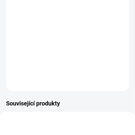
DORUČIT DO:
11.8.2026
MOŽNOSTI
DORUČENÍ
−
+
Přidat do košíku
Vědomostní karetní hra v praktické plechové krabičce. || Od 8 let
DETAILNÍ INFORMACE
ZEPTAT SE
HLÍDACÍ PES
Související produkty
VYROBENO V ČR