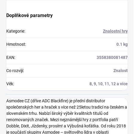
Doplňkové parametry
Kategorie
:
Znalostní hry
Hmotnost
:
0.1 kg
EAN
:
3558380081487
Co rozvíjí
:
Znalost
Věk
:
8, 9, 10, 11, 12 a více
Asmodee CZ (dříve ADC Blackfire) je přední distributor
společenských her a hraček s více než 25letou tradicí na českém a
slovenském trhu. Nabízí široký výběr kvalitních titulů od
renomovaných značek. Mezi nejznámější hry z portfolia patří
Dobble, Dixit, Jízdenky, prosím! a Výbušná koťátka. Od roku 2018
je součástí skupiny Asmodee – světového lídra v oblasti