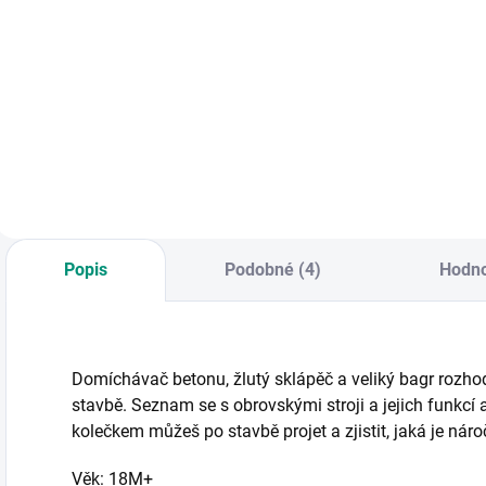
Do košíku
Najděte všechny
sportovní obrázky
KNIHA: Užij si
K
a odhalte skryté
zábavu s
s
vetřelce – zábava,
posuvnými kolečky
z
která děti baví a
a nauč se
M
rozvíjí! || Od 4 let
rozpoznávat pět
p
zemědělských
s
strojů. || Od 18
r
měsíců
Popis
Podobné (4)
Hodno
Domíchávač betonu, žlutý sklápěč a veliký bagr rozh
stavbě. Seznam se s obrovskými stroji a jejich funkcí
kolečkem můžeš po stavbě projet a zjistit, jaká je náro
Věk: 18M+