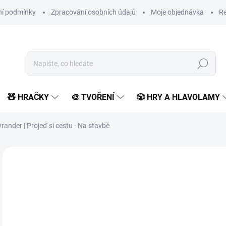
í podmínky
Zpracování osobních údajů
Moje objednávka
Re
Hledat
🧸 HRAČKY
🎨 TVOŘENÍ
🎲 HRY A HLAVOLAMY
ander | Projeď si cestu - Na stavbě
Neohodnoceno
Podrobnosti hodnocení
ZNAČKA:
SVOJTKA & C
2
250
Měr
SK
cena
MŮŽ