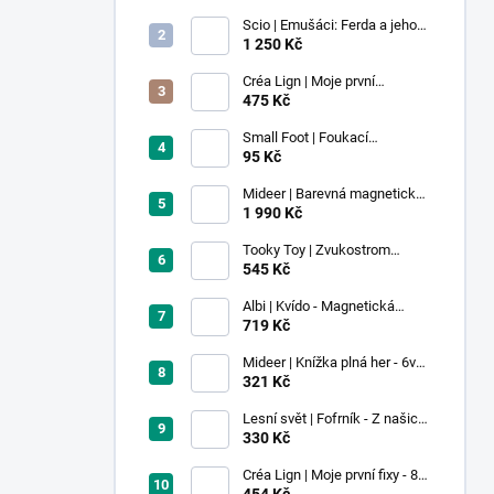
Scio | Emušáci: Ferda a jeho
mouchy (1. díl)
1 250 Kč
Créa Lign | Moje první
voskovky - 9 ks
475 Kč
Small Foot | Foukací
lokomotiva s balonkem 1 ks
95 Kč
Mideer | Barevná magnetická
stavebnice - 100 ks
1 990 Kč
Tooky Toy | Zvukostrom
Pastel
545 Kč
Albi | Kvído - Magnetická
zvířátka: Farma
719 Kč
Mideer | Knížka plná her - 6v1 -
Dobrodružství v muzeu
321 Kč
Lesní svět | Fofrník - Z našich
lesů
330 Kč
Créa Lign | Moje první fixy - 8
ks