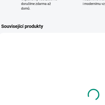
doručíme zdarma až
i modernímu vz
domů.
Související produkty
SKLADEM
SKLADEM
(2 KS)
(>2 KS)
Johnny
Kvído - Hledej
P
Dyrander |
a najdi: Sport
B
Projeď si cestu
134 Kč
- Farma
h
250 Kč
Do košíku