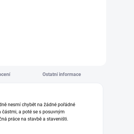
Do košíku
Do košíku
NIHA: Kam se
Zábavný sešit s 50
chovat před
stranami úkolů a
imou? Jezevec
mazatelnými fixy
íra hledá
pro předškoláky. ||
elíšek. Hledej ho
Od 4 let
polu s ním! || Od 1
oku
cení
Ostatní informace
odně nesmí chybět na žádné pořádné
 a částmi, a poté se s posuvným
čná práce na stavbě a staveništi.