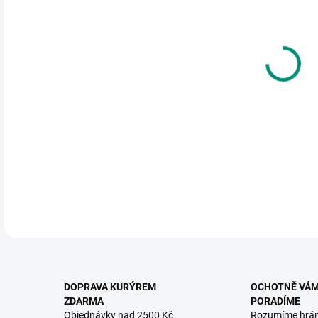
DO:
11.
MOŽ
KNIH
rozp
18 m
DETA
DOPRAVA KURÝREM
OCHOTNĚ VÁ
ZDARMA
PORADÍME
Objednávky nad 2500 Kč
Rozumíme hrá