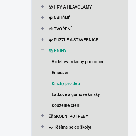
n
🎲 HRY A HLAVOLAMY
í
p
🧠 NAUČNÉ
a
n
🎨 TVOŘENÍ
e
🧩 PUZZLE A STAVEBNICE
l
📚 KNIHY
Vzdělávací knihy pro rodiče
Emušáci
Knížky pro děti
Látkové a gumové knížky
Kouzelné čtení
🎒 ŠKOLNÍ POTŘEBY
✒️ Těšíme se do školy!