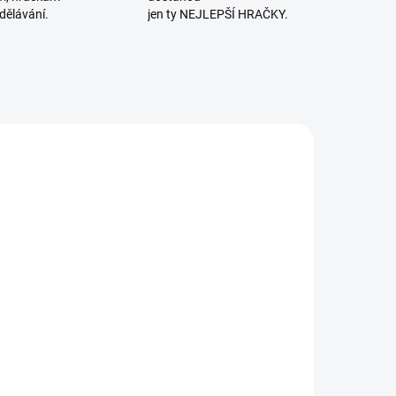
dělávání.
jen ty NEJLEPŠÍ HRAČKY.
SKLADEM
SKLADEM
(2 KS)
(>2 KS)
etra
Albi | Kvído -
artíková |
Roztančené
Jezevec Míra
fixy 4+(nové) -
ledá nový
nácvik psaní
174 Kč
245 Kč
domov