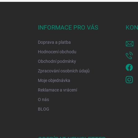
Z
á
p
a
INFORMACE PRO VÁS
KON
t
í
Doprava a platba
Hodnocení obchodu
Obchodní podmínky
Zpracování osobních údajů
Moje objednávka
Reklamace a vrácení
O nás
BLOG