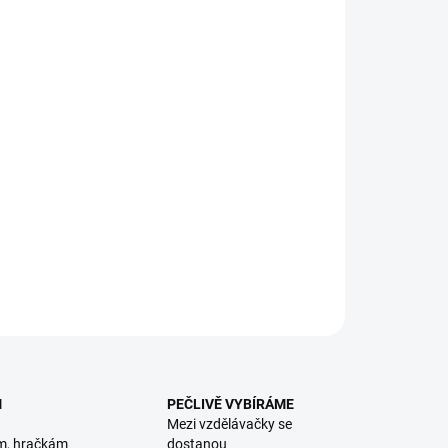
8.2026
NOSTI DORUČENÍ
−
+
Přidat do košíku
A: Užij si zábavu s posuvnými kolečky a nauč se
oznávat pět obrovských strojů, které patří na stavbu. || Od
ěsíců
ILNÍ INFORMACE
ZEPTAT SE
HLÍDACÍ PES
M
PEČLIVĚ VYBÍRÁME
Mezi vzdělávačky se
m, hračkám
dostanou