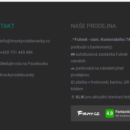
TAKT
NAŠE PRODEJNA
📍
Fulnek - nám. Komenského 7
info
@
hrackyvzdelavacky.cz
podloubí s bankomaty)
+420 731 445 486
🚌 autobusová zastávka Fulnek
náměstí
Sledujte nás na Facebooku
🚗 parkování na náměstí před
hrackyvzdelavacky
prodejnou
💵 platba v hotovosti, kartou, QR
kódem
🚪
KLIK
pro aktuální otevírací do