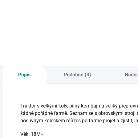
Detail
KNIHA: Užij si
J
Roztančené fixy učí
zábavu s
r
děti kreslit a psát
posuvnými kolečky
z
zábavnou formou.
a nauč se
n
Díky mazatelným
rozpoznávat pět
n
fixům je mohou
obrovských strojů,
a
vyplňovat stále
které patří na
dokola. || Od 4 let
stavbu. || Od 18
měsíců
Popis
Podobné (4)
Hodno
Traktor s velkými koly, pilný kombajn a veliký přeprav
žádné pořádné farmě. Seznam se s obrovskými stroji a 
posuvným kolečkem můžeš po farmě projet a zjistit, ja
Věk: 18M+