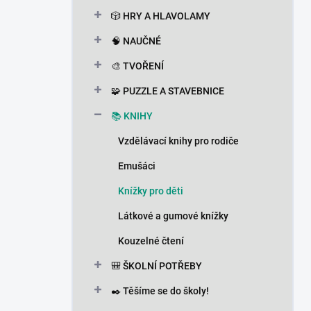
n
🎲 HRY A HLAVOLAMY
í
p
🧠 NAUČNÉ
a
n
🎨 TVOŘENÍ
e
🧩 PUZZLE A STAVEBNICE
l
📚 KNIHY
Vzdělávací knihy pro rodiče
Emušáci
Knížky pro děti
Látkové a gumové knížky
Kouzelné čtení
🎒 ŠKOLNÍ POTŘEBY
✒️ Těšíme se do školy!