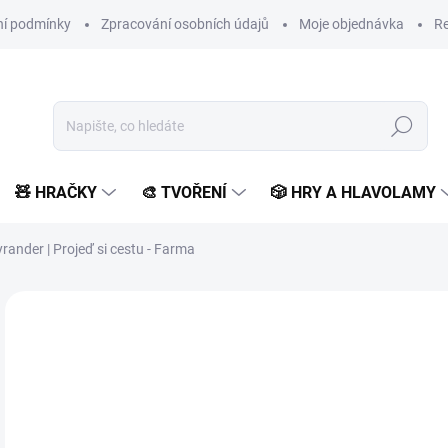
í podmínky
Zpracování osobních údajů
Moje objednávka
Re
Hledat
🧸 HRAČKY
🎨 TVOŘENÍ
🎲 HRY A HLAVOLAMY
ander | Projeď si cestu - Farma
Neohodnoceno
Podrobnosti hodnocení
ZNAČKA:
SVOJTKA & C
2
250
Měr
SK
cena
MŮŽ