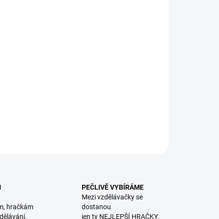
8.2026
NOSTI DORUČENÍ
−
+
Přidat do košíku
A: Užij si zábavu s posuvnými kolečky a nauč se
oznávat pět zemědělských strojů. || Od 18 měsíců
ILNÍ INFORMACE
ZEPTAT SE
HLÍDACÍ PES
M
PEČLIVĚ VYBÍRÁME
Mezi vzdělávačky se
m, hračkám
dostanou
dělávání.
jen ty NEJLEPŠÍ HRAČKY.