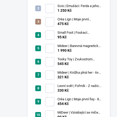
Scio | Emušáci: Ferda a jeho
mouchy (1. díl)
1 250 Kč
Créa Lign | Moje první
voskovky - 9 ks
475 Kč
Small Foot | Foukací
lokomotiva s balonkem 1 ks
95 Kč
Mideer | Barevná magnetická
stavebnice - 100 ks
1 990 Kč
Tooky Toy | Zvukostrom
Pastel
545 Kč
Mideer | Knížka plná her - 6v1 -
Dobrodružství v muzeu
321 Kč
Lesní svět | Fofrník - Z našich
lesů
330 Kč
Créa Lign | Moje první fixy - 8
ks
454 Kč
MiDeer | Vznášející se míček -
červený