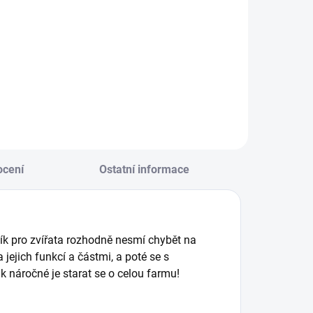
ednoduché a
Leporelo s pevnými
ychlé hry, které děti
stránkami a
abaví a přitom je
posuvnými a
aučí poznávat
otočnými prvky.
ejznámější stromy
Zjisti, jak to žije v
 byliny. || Od 6 let
jesličkách, a procvič
si jemnou motoriku.
|| Od 1 roku
cení
Ostatní informace
ník pro zvířata rozhodně nesmí chybět na
jejich funkcí a částmi, a poté se s
k náročné je starat se o celou farmu!