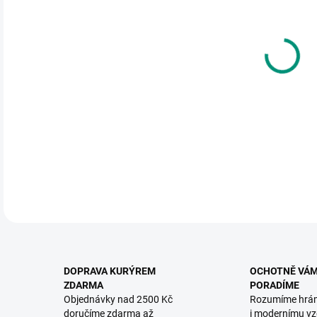
DO:
12.
MOŽ
KNIH
rozp
DETA
DOPRAVA KURÝREM
OCHOTNĚ VÁ
ZDARMA
PORADÍME
Objednávky nad 2500 Kč
Rozumíme hrá
doručíme zdarma až
i modernímu vz