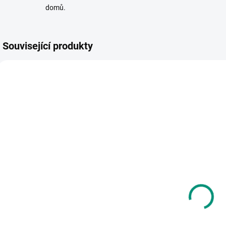
domů.
Související produkty
SKLADEM
MOMENTÁLNĚ
(2 KS)
NEDOSTUPNÉ
Johnny
Albi | Kvído -
Dyrander |
|
Roztančené
Projeď si cestu
B
fixy - Písmena
- Na stavbě
k
250 Kč
a čísla 6+
245 Kč
s
Do košíku