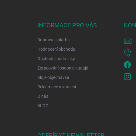
Z
á
p
a
INFORMACE PRO VÁS
KON
t
í
Doprava a platba
Hodnocení obchodu
Obchodní podmínky
Zpracování osobních údajů
Moje objednávka
Reklamace a vrácení
O nás
BLOG
ODEBÍRAT NEWSLETTER