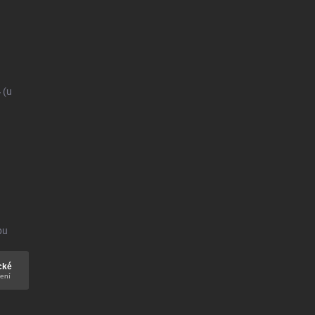
4
(u
bu