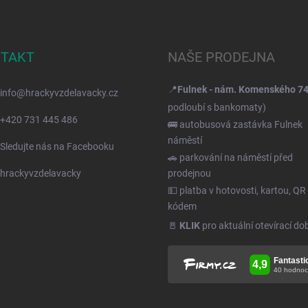
TAKT
NAŠE PRODEJNA
📍
Fulnek - nám. Komenského 7
info
@
hrackyvzdelavacky.cz
podloubí s bankomaty)
+420 731 445 486
🚌 autobusová zastávka Fulnek
náměstí
Sledujte nás na Facebooku
🚗 parkování na náměstí před
hrackyvzdelavacky
prodejnou
💵 platba v hotovosti, kartou, QR
kódem
🚪
KLIK
pro aktuální otevírací do