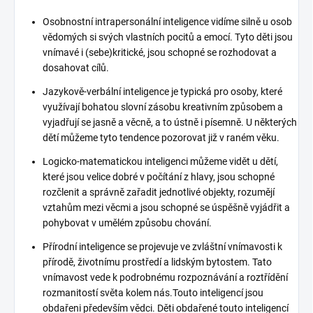
Osobnostní intrapersonální inteligence vidíme silně u osob
vědomých si svých vlastních pocitů a emocí. Tyto děti jsou
vnímavé i (sebe)kritické, jsou schopné se rozhodovat a
dosahovat cílů.
Jazykově-verbální inteligence je typická pro osoby, které
využívají bohatou slovní zásobu kreativním způsobem a
vyjadřují se jasně a věcně, a to ústně i písemně. U některých
dětí můžeme tyto tendence pozorovat již v raném věku.
Logicko-matematickou inteligenci můžeme vidět u dětí,
které jsou velice dobré v počítání z hlavy, jsou schopné
rozčlenit a správně zařadit jednotlivé objekty, rozumějí
vztahům mezi věcmi a jsou schopné se úspěšně vyjádřit a
pohybovat v umělém způsobu chování.
Přírodní inteligence se projevuje ve zvláštní vnímavosti k
přírodě, životnímu prostředí a lidským bytostem. Tato
vnímavost vede k podrobnému rozpoznávání a roztřídění
rozmanitostí světa kolem nás.Touto inteligencí jsou
obdařeni především vědci. Děti obdařené touto inteligencí