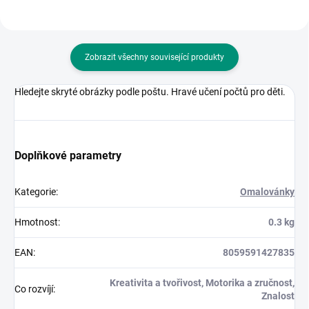
Zobrazit všechny související produkty
Hledejte skryté obrázky podle poštu. Hravé učení počtů pro děti.
Doplňkové parametry
Kategorie
:
Omalovánky
Hmotnost
:
0.3 kg
EAN
:
8059591427835
Kreativita a tvořivost, Motorika a zručnost,
Co rozvíjí
:
Znalost