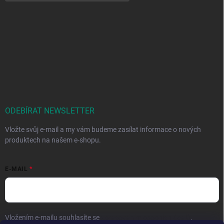
ODEBÍRAT NEWSLETTER
Vložte svůj e-mail a my vám budeme zasílat informace o nových
produktech na našem e-shopu.
E-MAIL
Vložením e-mailu souhlasíte se
zpracováním osobních údajů
.