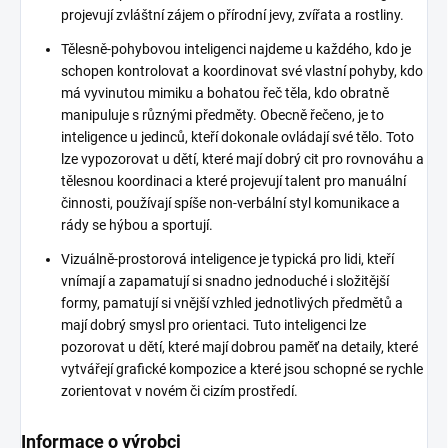
projevují zvláštní zájem o přírodní jevy, zvířata a rostliny.
Tělesně-pohybovou inteligenci najdeme u každého, kdo je
schopen kontrolovat a koordinovat své vlastní pohyby, kdo
má vyvinutou mimiku a bohatou řeč těla, kdo obratně
manipuluje s různými předměty. Obecně řečeno, je to
inteligence u jedinců, kteří dokonale ovládají své tělo. Toto
lze vypozorovat u dětí, které mají dobrý cit pro rovnováhu a
tělesnou koordinaci a které projevují talent pro manuální
činnosti, používají spíše non-verbální styl komunikace a
rády se hýbou a sportují.
Vizuálně-prostorová inteligence je typická pro lidi, kteří
vnímají a zapamatují si snadno jednoduché i složitější
formy, pamatují si vnější vzhled jednotlivých předmětů a
mají dobrý smysl pro orientaci. Tuto inteligenci lze
pozorovat u dětí, které mají dobrou paměť na detaily, které
vytvářejí grafické kompozice a které jsou schopné se rychle
zorientovat v novém či cizím prostředí.
Informace o výrobci