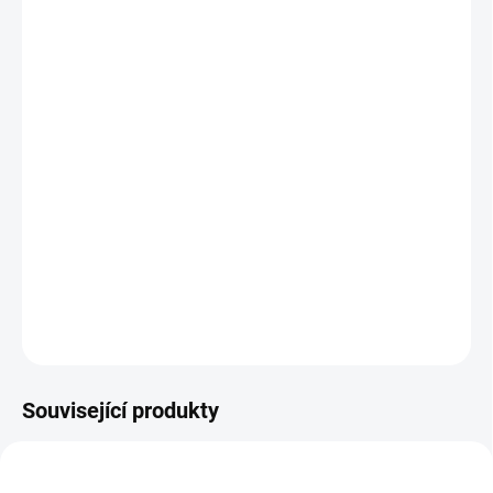
MŮŽEME
DORUČIT DO:
12.8.2026
MOŽNOSTI
DORUČENÍ
−
+
Přidat do košíku
Hledejte skryté obrázky podle poštu. Hravé učení počtů pro děti. ||
Od 3 let
DETAILNÍ INFORMACE
ZEPTAT SE
HLÍDACÍ PES
Související produkty
VYROBENO V ČR