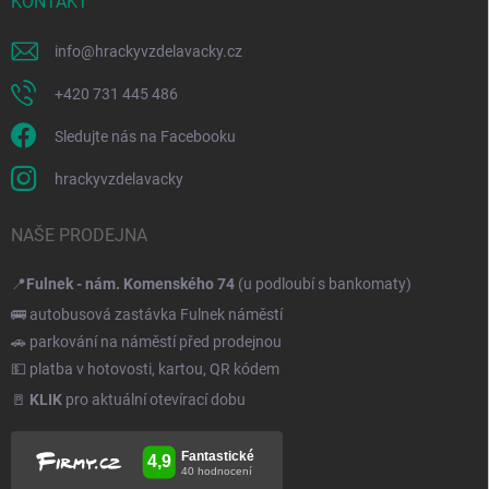
KONTAKT
info
@
hrackyvzdelavacky.cz
+420 731 445 486
Sledujte nás na Facebooku
hrackyvzdelavacky
NAŠE PRODEJNA
📍
Fulnek - nám. Komenského 74
(u podloubí s bankomaty)
🚌 autobusová zastávka Fulnek náměstí
🚗 parkování na náměstí před prodejnou
💵 platba v hotovosti, kartou, QR kódem
🚪
KLIK
pro aktuální otevírací dobu