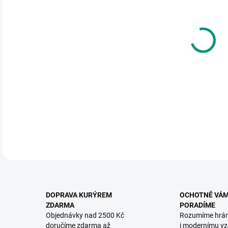
DO:
10.
MOŽ
Všich
oko! 
DETA
DOPRAVA KURÝREM
OCHOTNĚ VÁ
ZDARMA
PORADÍME
Objednávky nad 2500 Kč
Rozumíme hrá
doručíme zdarma až
i modernímu vz