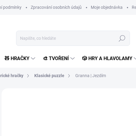
í podmínky
Zpracování osobních údajů
Moje objednávka
Re
Hledat
🧸 HRAČKY
🎨 TVOŘENÍ
🎲 HRY A HLAVOLAMY
rické hračky
Klasické puzzle
Granna | Jezdím
Neohodnoceno
Podrobnosti hodnocení
ZNAČKA:
GRANNA
2
182
Měr
SK
cena
MŮŽ