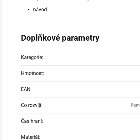
návod
Doplňkové parametry
Kategorie
:
Hmotnost
:
EAN
:
Co rozvíjí
:
Pamě
Čas hraní
:
Materiál
: