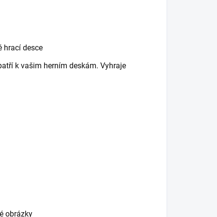
é hrací desce
 patří k vašim herním deskám. Vyhraje
lé obrázky