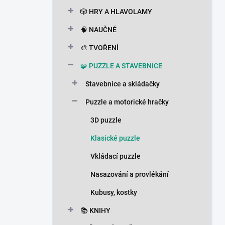
n
🎲 HRY A HLAVOLAMY
í
p
🧠 NAUČNÉ
a
n
🎨 TVOŘENÍ
e
🧩 PUZZLE A STAVEBNICE
l
Stavebnice a skládačky
Puzzle a motorické hračky
3D puzzle
Klasické puzzle
Vkládací puzzle
Nasazování a provlékání
Kubusy, kostky
📚 KNIHY