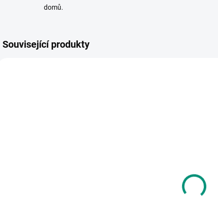
domů.
Související produkty
SKLADEM
SKLADEM
(2 KS)
(2 KS)
Djeco | Puzzle
MiDeer | Moje
D
Vlak se
první puzzle
V
zvířátky
12345
p
225 Kč
297 Kč
Do košíku
Do košíku