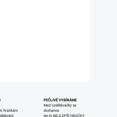
8.2026
NOSTI DORUČENÍ
−
+
Přidat do košíku
ni připraveni? Složte puzzle a zahrajte si hry loto či jestřábí
|| Od 2 let
ILNÍ INFORMACE
ZEPTAT SE
HLÍDACÍ PES
M
PEČLIVĚ VYBÍRÁME
Mezi vzdělávačky se
m, hračkám
dostanou
dělávání.
jen ty NEJLEPŠÍ HRAČKY.