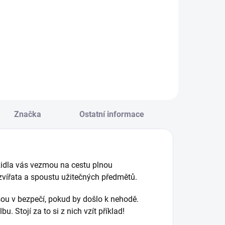
brovské puzzle s
Sestavte nádherný
rou na postřeh. ||
obrázek divoké
d 5 let
džungle. || Od 5 let
Značka
Ostatní informace
ozidla vás vezmou na cestu plnou
 zvířata a spoustu užitečných předmětů.
jsou v bezpečí, pokud by došlo k nehodě.
u. Stojí za to si z nich vzít příklad!