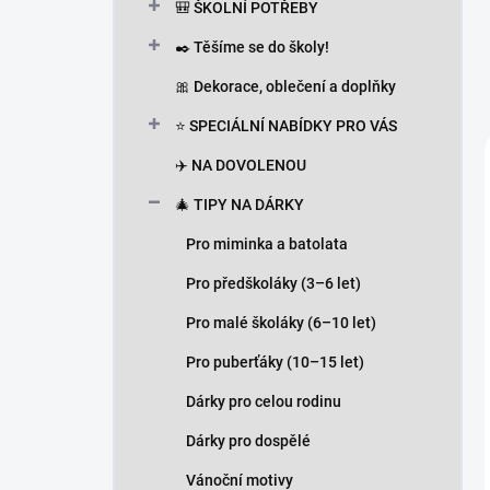
🎒 ŠKOLNÍ POTŘEBY
✒️ Těšíme se do školy!
🎀 Dekorace, oblečení a doplňky
⭐ SPECIÁLNÍ NABÍDKY PRO VÁS
✈️ NA DOVOLENOU
🎄 TIPY NA DÁRKY
Pro miminka a batolata
Pro předškoláky (3–6 let)
Pro malé školáky (6–10 let)
Pro puberťáky (10–15 let)
Dárky pro celou rodinu
Dárky pro dospělé
Vánoční motivy