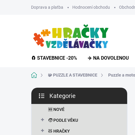
Přejít
Doprava a platba
Hodnocení obchodu
Obchodn
na
obsah
🧲 STAVEBNICE -20%
✈️ NA DOVOLENOU
Domů
🧩 PUZZLE A STAVEBNICE
Puzzle a moto
P
Kategorie
o
Přeskočit
s
kategorie
t
🆕 NOVÉ
r
🧒 PODLE VĚKU
a
n
🧸 HRAČKY