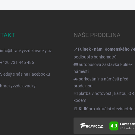
TAKT
NAŠE PRODEJNA
📍
Fulnek - nám. Komenského 7
info
@
hrackyvzdelavacky.cz
podloubí s bankomaty)
+420 731 445 486
🚌 autobusová zastávka Fulnek
náměstí
Sledujte nás na Facebooku
🚗 parkování na náměstí před
hrackyvzdelavacky
prodejnou
💵 platba v hotovosti, kartou, QR
kódem
🚪
KLIK
pro aktuální otevírací do