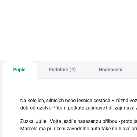
Puzzle s motivem
Pohádkové puzzle
O
vlaku se zvířátky,
ve tvaru barevných
h
které mají dětem
pěti číslic s obrázky
O
pomoci naučit se
pohádkových
počítat do 10. || Od
postaviček. || Od 2
3 let
let
Popis
Podobné (4)
Hodnocení
Na kolejích, silnicích nebo lesních cestách – různá v
dobrodružství. Přitom potkáte zajímavé lidi, zajímavá
Zuzka, Julie i Vojta jezdí s nasazenou přilbou - proto 
Marcela má při řízení závodního auta také na hlavě přilb