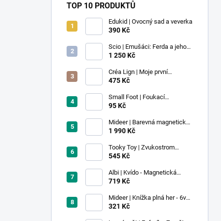
TOP 10 PRODUKTŮ
Edukid | Ovocný sad a veverka
390 Kč
Scio | Emušáci: Ferda a jeho
mouchy (1. díl)
1 250 Kč
Créa Lign | Moje první
voskovky - 9 ks
475 Kč
Small Foot | Foukací
lokomotiva s balonkem 1 ks
95 Kč
Mideer | Barevná magnetická
stavebnice - 100 ks
1 990 Kč
Tooky Toy | Zvukostrom
Pastel
545 Kč
Albi | Kvído - Magnetická
zvířátka: Farma
719 Kč
Mideer | Knížka plná her - 6v1 -
Dobrodružství v muzeu
321 Kč