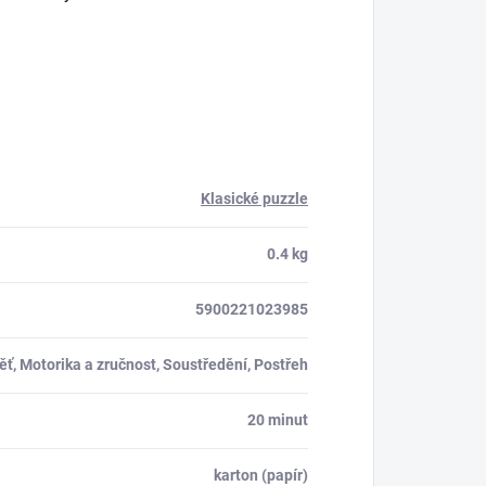
Klasické puzzle
0.4 kg
5900221023985
ť, Motorika a zručnost, Soustředění, Postřeh
20 minut
karton (papír)