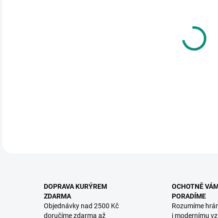
DO:
12.
MOŽ
Bare
jezdc
DETA
DOPRAVA KURÝREM
OCHOTNĚ VÁ
ZDARMA
PORADÍME
Objednávky nad 2500 Kč
Rozumíme hrá
doručíme zdarma až
i modernímu vz