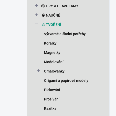
n
🎲 HRY A HLAVOLAMY
í
p
🧠 NAUČNÉ
a
n
🎨 TVOŘENÍ
e
Výtvarné a školní potřeby
l
Korálky
Magnetky
Modelování
Omalovánky
Origami a papírové modely
Pískování
Prošívání
Razítka