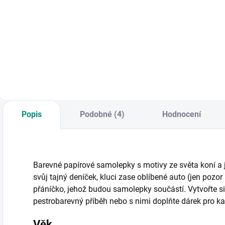
První dětské
Pexeso, na kterém
S
vystřihovánky s
se děti naučí
o
atraktivními motivy
poznávat dvanáct
š
s koňmi a poníky. ||
plemen koní.
s
Od 4 let
Poznáte je
O
všechny? || Od 3 let
Popis
Podobné (4)
Hodnocení
Barevné papírové samolepky s motivy ze světa koní a je
svůj tajný deníček, kluci zase oblíbené auto (jen pozo
přáníčko, jehož budou samolepky součástí. Vytvořte s
pestrobarevný příběh nebo s nimi doplňte dárek pro 
Věk