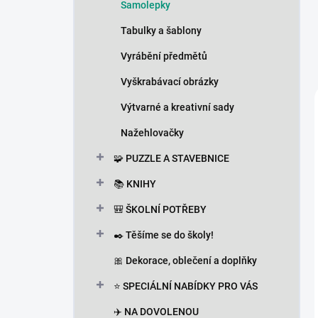
Samolepky
Tabulky a šablony
Vyrábění předmětů
Vyškrabávací obrázky
Výtvarné a kreativní sady
Nažehlovačky
🧩 PUZZLE A STAVEBNICE
📚 KNIHY
🎒 ŠKOLNÍ POTŘEBY
✒️ Těšíme se do školy!
🎀 Dekorace, oblečení a doplňky
⭐ SPECIÁLNÍ NABÍDKY PRO VÁS
✈️ NA DOVOLENOU