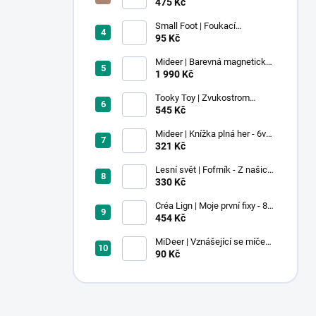
voskovky - 9 ks
475 Kč
Small Foot | Foukací
lokomotiva s balonkem 1 ks
95 Kč
Mideer | Barevná magnetická
stavebnice - 100 ks
1 990 Kč
Tooky Toy | Zvukostrom
Pastel
545 Kč
Mideer | Knížka plná her - 6v1 -
Dobrodružství v muzeu
321 Kč
Lesní svět | Fofrník - Z našich
lesů
330 Kč
Créa Lign | Moje první fixy - 8
ks
454 Kč
MiDeer | Vznášející se míček -
červený
90 Kč