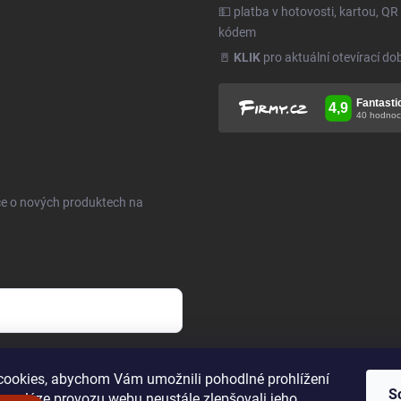
💵 platba v hotovosti, kartou, QR
kódem
🚪
KLIK
pro aktuální otevírací do
ce o nových produktech na
h údajů
.
ookies, abychom Vám umožnili pohodlné prohlížení
S
 analýze provozu webu neustále zlepšovali jeho