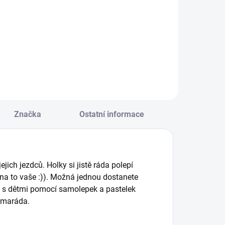
ada pěti
Snímatelné
myvatelných
samolepky s motivy
ablon s motivy
města v pestrých
nových koníků. ||
barvách. Vhodné
d 4 let
pro naše nejmenší.
|| Od 2 let
Značka
Ostatní informace
jich jezdců. Holky si jistě ráda polepí
r na to vaše :)). Možná jednou dostanete
i s dětmi pomocí samolepek a pastelek
kamaráda.