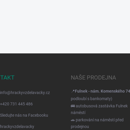
TAKT
NAŠE PRODEJNA
📍
Fulnek - nám. Komenského 7
info
@
hrackyvzdelavacky.cz
podloubí s bankomaty)
+420 731 445 486
🚌 autobusová zastávka Fulnek
náměstí
Sledujte nás na Facebooku
🚗 parkování na náměstí před
hrackyvzdelavacky
prodejnou