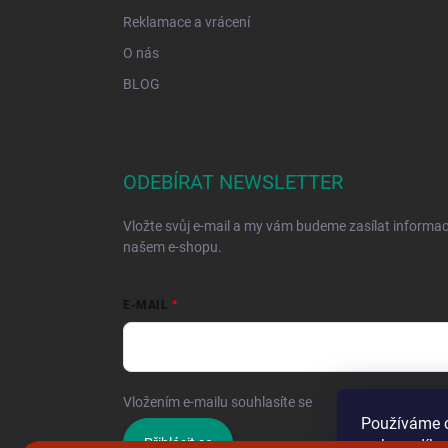
Reklamace a vrácení
O nás
BLOG
ODEBÍRAT NEWSLETTER
Vložte svůj e-mail a my vám budeme zasílat informa
našem e-shopu.
E-MAIL
Vložením e-mailu souhlasíte se
zpracováním osobníc
Používáme c
Přihlásit se
webu a díky