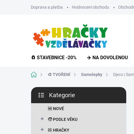
Přejít
Doprava a platba
Hodnocení obchodu
Obchodn
na
obsah
🧲 STAVEBNICE -20%
✈️ NA DOVOLENOU
Domů
🎨 TVOŘENÍ
Samolepky
Djeco | Sa
P
Kategorie
o
Přeskočit
s
kategorie
t
🆕 NOVÉ
r
🧒 PODLE VĚKU
a
n
🧸 HRAČKY