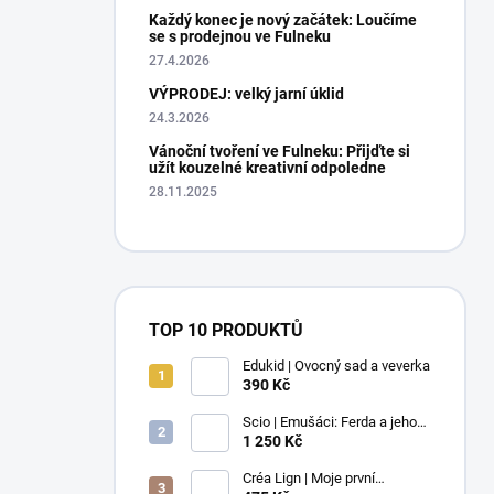
Každý konec je nový začátek: Loučíme
se s prodejnou ve Fulneku
27.4.2026
VÝPRODEJ: velký jarní úklid
24.3.2026
Vánoční tvoření ve Fulneku: Přijďte si
užít kouzelné kreativní odpoledne
28.11.2025
TOP 10 PRODUKTŮ
Edukid | Ovocný sad a veverka
390 Kč
Scio | Emušáci: Ferda a jeho
mouchy (1. díl)
1 250 Kč
Créa Lign | Moje první