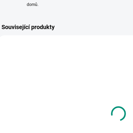
domů.
Související produkty
VYROBENO V ČR
AKCE 🚨
POSLEDNÍ KUSY
SKLADEM
SKLADEM
(1 KS)
(2 KS)
Betexa |
Mamiee |
D
Vystřihovánky
Pexeso
- Koně a
Poznávej koně
z
koníčci
119 Kč
254 Kč
Do košíku
Do košíku