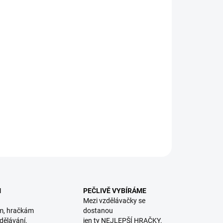
8.2026
NOSTI DORUČENÍ
−
+
Přidat do košíku
vné papírové samolepky s motivy ze světa koní a jejich
ů. || Od 4 let
ILNÍ INFORMACE
ZEPTAT SE
HLÍDACÍ PES
M
PEČLIVĚ VYBÍRÁME
Mezi vzdělávačky se
m, hračkám
dostanou
dělávání.
jen ty NEJLEPŠÍ HRAČKY.