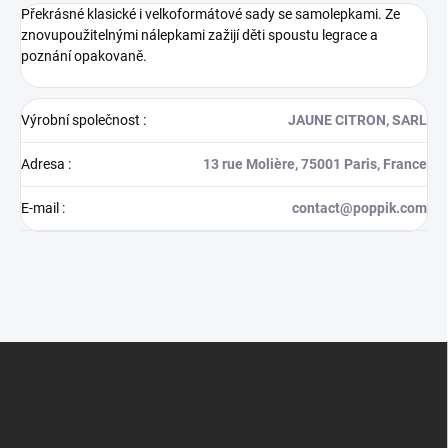
Překrásné klasické i velkoformátové sady se samolepkami. Ze
znovupoužitelnými nálepkami zažijí děti spoustu legrace a
poznání opakovaně.
Výrobní společnost
:
JAUNE CITRON, SARL
Adresa
:
13 rue Molière, 75001 Paris, France
E-mail
:
contact@poppik.com
Z
á
p
a
t