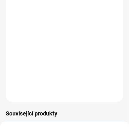
MŮŽEME
DORUČIT DO:
11.8.2026
MOŽNOSTI
DORUČENÍ
−
+
Přidat do košíku
Velký plakát s přemístitelnými samolepkami pro milovníky
vesmíru. Děti prozkoumají galaxii, hvězdné koráby či výstroj
astronauta. || Od 8 let
DETAILNÍ INFORMACE
ZEPTAT SE
HLÍDACÍ PES
Související produkty
AKCE 🚨
VYROBENO V ČR