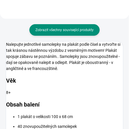
Zobrazit všechny související produkty
Nalepujte jednotlivé samolepky na plakát podle čísel a vytvořte si
tak krásnou nástěnnou výzdobu z vesmírným motivem! Plakát
spojuje zábavu se poznáním.. Samolepky jsou znovupoužitelné -
dají se opakovaně nalepit a odlepit. Plakát je oboustranný - v
angličtině a ve francouzštině.
Věk
8+
Obsah balení
1 plakát o velikosti 100 x 68 cm
40
znovupoužitelných samolepek