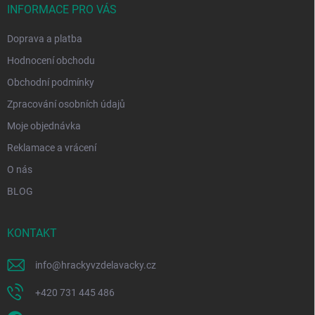
í
INFORMACE PRO VÁS
Doprava a platba
Hodnocení obchodu
Obchodní podmínky
Zpracování osobních údajů
Moje objednávka
Reklamace a vrácení
O nás
BLOG
KONTAKT
info
@
hrackyvzdelavacky.cz
+420 731 445 486