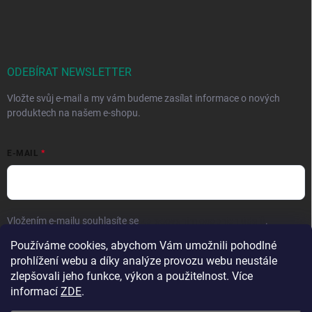
ODEBÍRAT NEWSLETTER
Vložte svůj e-mail a my vám budeme zasílat informace o nových
produktech na našem e-shopu.
E-MAIL
Vložením e-mailu souhlasíte se
zpracováním osobních údajů
.
Používáme cookies, abychom Vám umožnili pohodlné
Přihlásit se
prohlížení webu a díky analýze provozu webu neustále
zlepšovali jeho funkce, výkon a použitelnost. Více
informací
ZDE
.