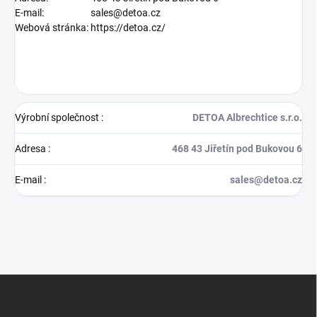
E-mail:
sales@detoa.cz
Webová stránka:
https://detoa.cz/
Výrobní společnost
:
DETOA Albrechtice s.r.o.
Adresa
:
468 43 Jiřetín pod Bukovou 6
E-mail
:
sales@detoa.cz
Z
á
p