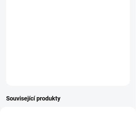
12.8.2026
MOŽNOSTI
DORUČENÍ
−
+
Přidat do košíku
Klasická dřevěná hra pexeso kvalitní české výroby. || Věk 3+
DETAILNÍ INFORMACE
ZEPTAT SE
HLÍDACÍ PES
Související produkty
VYROBENO V ČR
VÍTÁME JARO! 🌷