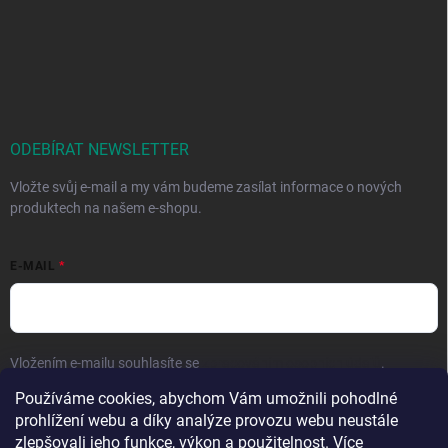
ODEBÍRAT NEWSLETTER
Vložte svůj e-mail a my vám budeme zasílat informace o nových
produktech na našem e-shopu.
E-MAIL
Vložením e-mailu souhlasíte se
zpracováním osobních údajů
.
Používáme cookies, abychom Vám umožnili pohodlné
Přihlásit se
prohlížení webu a díky analýze provozu webu neustále
zlepšovali jeho funkce, výkon a použitelnost. Více