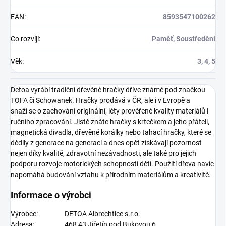
EAN
:
8593547100262
Co rozvíjí
:
Paměť, Soustředění
Věk
:
3, 4, 5
Detoa vyrábí tradiční dřevěné hračky dříve známé pod značkou
TOFA či Schowanek. Hračky prodává v ČR, ale i v Evropě a
snaží se o zachování originální, léty prověřené kvality materiálů i
ručního zpracování. Jistě znáte hračky s krtečkem a jeho přáteli,
magnetická divadla, dřevěné korálky nebo tahací hračky, které se
dědily z generace na generaci a dnes opět získávají pozornost
nejen díky kvalitě, zdravotní nezávadnosti, ale také pro jejich
podporu rozvoje motorických schopností dětí. Použití dřeva navíc
napomáhá budování vztahu k přírodním materiálům a kreativitě.
Informace o výrobci
Výrobce:
DETOA Albrechtice s.r.o.
Adresa:
468 43 Jiřetín pod Bukovou 6