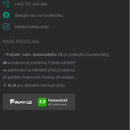
+420 731 445 486
Sledujte nás na Facebooku
hrackyvzdelavacky
NAŠE PRODEJNA
📍
Fulnek - nám. Komenského 74
(u podloubí s bankomaty)
🚌 autobusová zastávka Fulnek náměstí
🚗 parkování na náměstí před prodejnou
💵 platba v hotovosti, kartou, QR kódem
🚪
KLIK
pro aktuální otevírací dobu