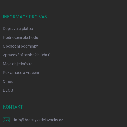
a
t
í
INFORMACE PRO VÁS
Doprava a platba
Hodnocení obchodu
Obchodní podmínky
Zpracování osobních údajů
Moje objednávka
Reklamace a vrácení
O nás
BLOG
KONTAKT
info
@
hrackyvzdelavacky.cz