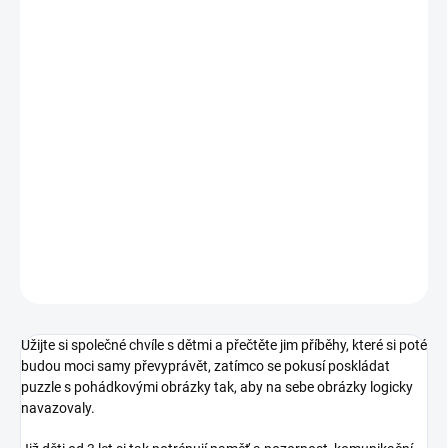
12.8.2026
MOŽNOSTI
DORUČENÍ
−
+
Přidat do košíku
Vyprávění příběhů v kombinaci s obrázkovými puzzle, které u dětí
podpoří paměť a logické uvažování. || Od 3 let
DETAILNÍ INFORMACE
ZEPTAT SE
HLÍDACÍ PES
Užijte si společné chvíle s dětmi a přečtěte jim příběhy, které si poté
budou moci samy převyprávět,
zatímco se pokusí poskládat
puzzle s pohádkovými obrázky tak, aby na sebe obrázky logicky
navazovaly.