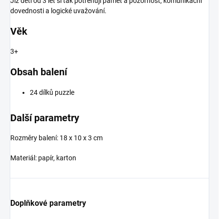
Již děti od 3 let si tak potrénují paměť a pozornost, komunikační
dovednosti a logické uvažování.
Věk
3+
Obsah balení
24 dílků puzzle
Další parametry
Rozměry balení: 18 x 10 x 3 cm
Materiál: papír, karton
Doplňkové parametry