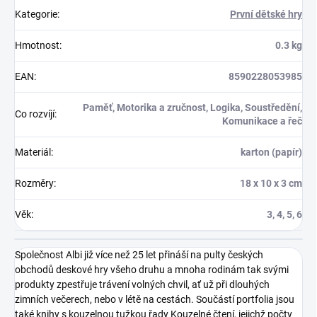
Kategorie
:
První dětské hry
Hmotnost
:
0.3 kg
EAN
:
8590228053985
Paměť, Motorika a zručnost, Logika, Soustředění,
Co rozvíjí
:
Komunikace a řeč
Materiál
:
karton (papír)
Rozměry
:
18 x 10 x 3 cm
Věk
:
3, 4, 5, 6
Společnost Albi již více než 25 let přináší na pulty českých
obchodů deskové hry všeho druhu a mnoha rodinám tak svými
produkty zpestřuje trávení volných chvil, ať už při dlouhých
zimních večerech, nebo v létě na cestách. Součástí portfolia jsou
také knihy s kouzelnou tužkou řady Kouzelné čtení, jejichž počty