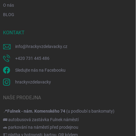
O nás
BLOG
KONTAKT
info
@
hrackyvzdelavacky.cz
+420 731 445 486
Sledujte nás na Facebooku
hrackyvzdelavacky
NAŠE PRODEJNA
📍
Fulnek - nám. Komenského 74
(u podloubí s bankomaty)
🚌 autobusová zastávka Fulnek náměstí
🚗 parkování na náměstí před prodejnou
💵 platba v hotovosti, kartou, QR kódem