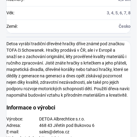
Věk
:
3, 4, 5, 6, 7, 8
Země
:
Česko
Detoa vyrábí tradiční dřevěné hračky dříve známé pod značkou
TOFA či Schowanek. Hračky prodává v ČR, ale i v Evropě a
snaží se o zachování originální, léty prověřené kvality materiálů i
ručního zpracování. Jistě znáte hračky s krtečkem a jeho přáteli,
magnetická divadla, dřevěné korálky nebo tahací hračky, které se
dědily z generace na generaci a dnes opět získávají pozornost
nejen díky kvalitě, zdravotní nezávadnosti, ale také pro jejich
podporu rozvoje motorických schopností dětí. Použití dřeva navíc
napomáhá budování vztahu k přírodním materiálům a kreativitě.
Informace o výrobci
Výrobce:
DETOA Albrechtice s.r.o.
Adresa:
468 43 Jiřetín pod Bukovou 6
E-mail:
sales@detoa.cz