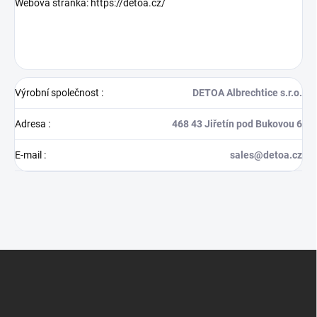
Webová stránka:
https://detoa.cz/
Výrobní společnost
:
DETOA Albrechtice s.r.o.
Adresa
:
468 43 Jiřetín pod Bukovou 6
E-mail
:
sales@detoa.cz
Z
á
p
a