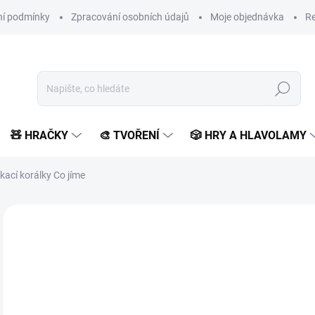
í podmínky
Zpracování osobních údajů
Moje objednávka
Re
Hledat
🧸 HRAČKY
🎨 TVOŘENÍ
🎲 HRY A HLAVOLAMY
kací korálky Co jíme
Neohodnoceno
Podrobnosti hodnocení
ZNAČKA:
CUBIKA
3
272
Měr
SK
cena
MŮŽ