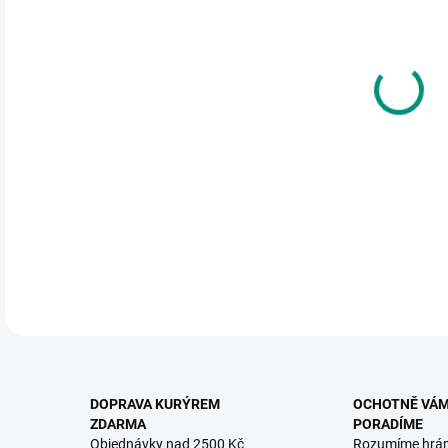
DO:
12.
MOŽ
Navl
proc
korál
DETA
DOPRAVA KURÝREM
OCHOTNĚ VÁ
ZDARMA
PORADÍME
Objednávky nad 2500 Kč
Rozumíme hrá