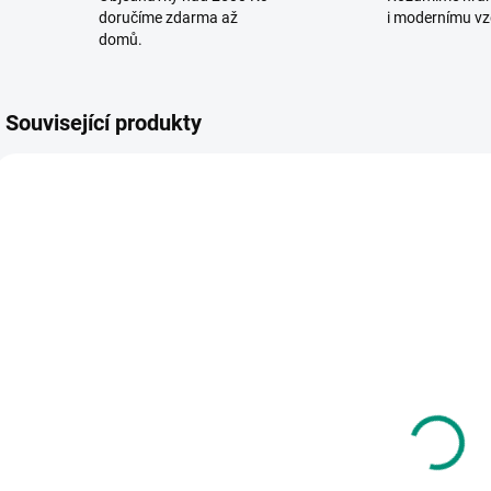
doručíme zdarma až
i modernímu vz
domů.
Související produkty
SKLADEM
SKLADEM
(2 KS)
(1 KS)
DODO |
C
MiDeer |
Tetování
N
Tetování Kluci
Tlapková
k
patrola
195 Kč
60 Kč