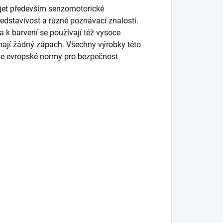
jet především senzomotorické
představivost a různé poznávací znalosti.
a k barvení se používají též vysoce
emají žádný zápach. Všechny výrobky této
dle evropské normy pro bezpečnost