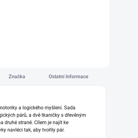
Do košíku
Do košíku
avlékací korálky
Sada vkusných
vořící logické páry
tetovaček pro děti s
sou ideální
loukou plnou květů.
račkou k
|| Od 3 let
rocvičení jemné
otoriky, trpělivosti
 znalostí.
bsahuje 12
orálků (6 párů). ||
Značka
Ostatní informace
d 3 let
 motoriky a logického myšlení. Sada
ogických párů, a dvě tkaničky s dřevěným
 druhé straně. Cílem je najít ke
y navléci tak, aby tvořily pár.