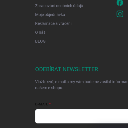
Zpracování osobních údajů
Moje objednávka
Reklamace a vrácení
O nás
BLOG
ODEBÍRAT NEWSLETTER
Vložte svůj e-mail a my vám budeme zasílat informa
našem e-shopu.
E-MAIL