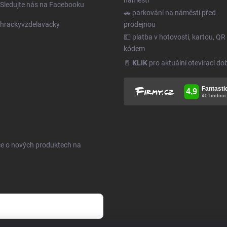
náměstí
Sledujte nás na Facebooku
🚗 parkování na náměstí před
hrackyvzdelavacky
prodejnou
💵 platba v hotovosti, kartou, QR
kódem
🚪
KLIK
pro aktuální otevírací do
ce o nových produktech na