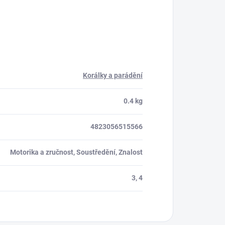
Korálky a parádění
0.4 kg
4823056515566
Motorika a zručnost, Soustředění, Znalost
3, 4