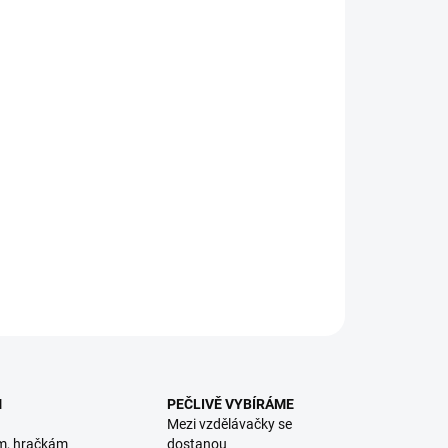
8.2026
NOSTI DORUČENÍ
−
+
Přidat do košíku
ékací korálky tvořící logické páry jsou ideální hračkou k
vičení jemné motoriky, trpělivosti a znalostí. Obsahuje 12
ků (6 párů). || Od 3 let
ILNÍ INFORMACE
ZEPTAT SE
HLÍDACÍ PES
M
PEČLIVĚ VYBÍRÁME
Mezi vzdělávačky se
m, hračkám
dostanou