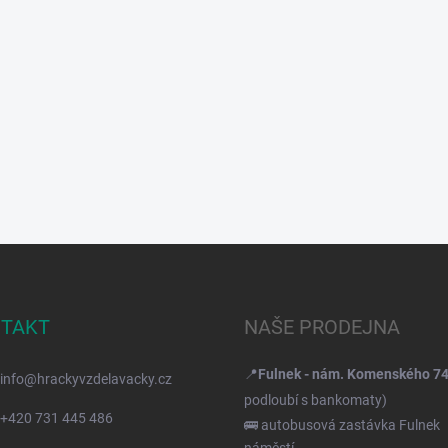
TAKT
NAŠE PRODEJNA
📍
Fulnek - nám. Komenského 7
info
@
hrackyvzdelavacky.cz
podloubí s bankomaty)
+420 731 445 486
🚌 autobusová zastávka Fulnek