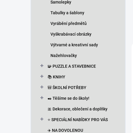
Samolepky
Tabulky a šablony
Vyrábění předmětů
Vyškrabávací obrázky
Výtvarné a kreativní sady
Nažehlovačky
🧩 PUZZLE A STAVEBNICE
📚 KNIHY
🎒 ŠKOLNÍ POTŘEBY
✒️ Těšíme se do školy!
🎀 Dekorace, oblečení a doplňky
⭐ SPECIÁLNÍ NABÍDKY PRO VÁS
✈️ NA DOVOLENOU