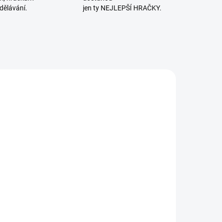
dělávání.
jen ty NEJLEPŠÍ HRAČKY.
SKLADEM
SKLADEM
(1 KS)
(>2 KS)
UBIKA |
Djeco |
avlékací
Tetování
orálky Naše
Rozkvetlá
maminky
louka
329 Kč
120 Kč