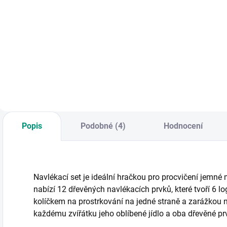
Do košíku
Do košíku
Balík 234 ks
Vyber si obrázek,
N
různého tetování
nalep na místo, kde
t
pro drsňáky i snílky
ho chceš mít, jemně
j
s klučičími motivy. ||
potři vodou, sloupni
h
Od 3 let
papírek a je to! || Od
p
3 let
m
a
O
k
Popis
Podobné (4)
Hodnocení
O
Navlékací set je ideální hračkou pro procvičení jemné
nabízí 12 dřevěných navlékacích prvků, které tvoří 6 l
kolíčkem na prostrkování na jedné straně a zarážkou na
každému zvířátku jeho oblíbené jídlo a oba dřevěné prvk