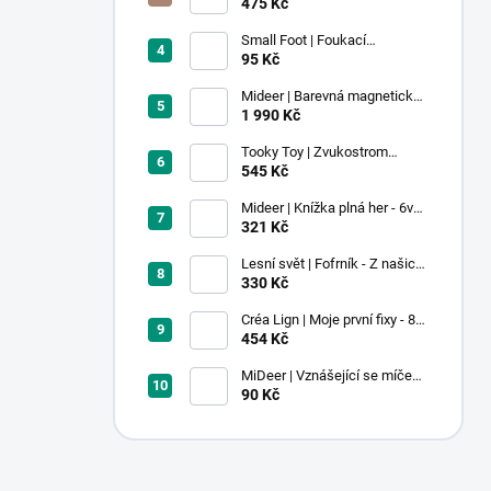
voskovky - 9 ks
475 Kč
Small Foot | Foukací
lokomotiva s balonkem 1 ks
95 Kč
Mideer | Barevná magnetická
stavebnice - 100 ks
1 990 Kč
Tooky Toy | Zvukostrom
Pastel
545 Kč
Mideer | Knížka plná her - 6v1 -
Dobrodružství v muzeu
321 Kč
Lesní svět | Fofrník - Z našich
lesů
330 Kč
Créa Lign | Moje první fixy - 8
ks
454 Kč
MiDeer | Vznášející se míček -
červený
90 Kč