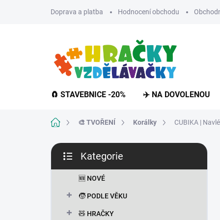
Přejít
Doprava a platba
Hodnocení obchodu
Obchodn
na
obsah
🧲 STAVEBNICE -20%
✈️ NA DOVOLENOU
Domů
🎨 TVOŘENÍ
Korálky
CUBIKA | Navlé
P
Kategorie
o
Přeskočit
s
kategorie
t
🆕 NOVÉ
r
🧒 PODLE VĚKU
a
n
🧸 HRAČKY