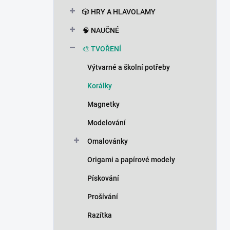
n
🎲 HRY A HLAVOLAMY
í
p
🧠 NAUČNÉ
a
n
🎨 TVOŘENÍ
e
Výtvarné a školní potřeby
l
Korálky
Magnetky
Modelování
Omalovánky
Origami a papírové modely
Pískování
Prošívání
Razítka