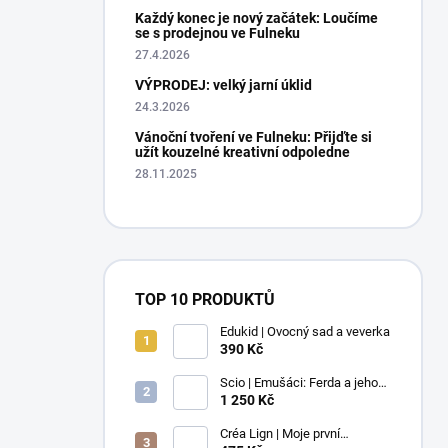
Každý konec je nový začátek: Loučíme
se s prodejnou ve Fulneku
27.4.2026
VÝPRODEJ: velký jarní úklid
24.3.2026
Vánoční tvoření ve Fulneku: Přijďte si
užít kouzelné kreativní odpoledne
28.11.2025
TOP 10 PRODUKTŮ
Edukid | Ovocný sad a veverka
390 Kč
Scio | Emušáci: Ferda a jeho
mouchy (1. díl)
1 250 Kč
Créa Lign | Moje první