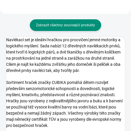
Zobrazit všechny související produkty
Navlékací set je ideální hračkou pro procvičení jemné motoriky a
logického myšlení. Sada nabízí 12 dřevěných navlékacích prvků,
které tvoří 6 logických párů, a dvě tkaničky s dřevěným kolíčkem
na prostrkování na jedné straně a zarážkou na druhé straně.
Cílem je najít ke každému zvířátku jeho domeček ši pelíček a oba
dřevěné prvky navléci tak, aby tvořily pár.
Sortiment hraček značky CUBIKA pomáhá dětem rozvíjet
především senzomotorické schopnosti a dovednosti, logické
myšlení, kreativitu, představivost a různé poznávací znalosti.
Hračky jsou vyrobeny z nejkvalitnějšího javoru a buku a k barvení
se používají též vysoce kvalitní barvy na vodní bázi, které jsou
bezpečné a nemají žádný zápach. Všechny výrobky této značky
mají německý certifikát TÜV a jsou vyrobeny dle evropské normy
pro bezpečnost hraček.