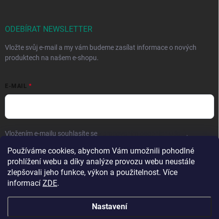
ODEBÍRAT NEWSLETTER
Vložte svůj e-mail a my vám budeme zasílat informace o nových
produktech na našem e-shopu.
E-MAIL
Vložením e-mailu souhlasíte se
zpracováním osobních údajů
.
Používáme cookies, abychom Vám umožnili pohodlné
Přihlásit se
prohlížení webu a díky analýze provozu webu neustále
zlepšovali jeho funkce, výkon a použitelnost. Více
informací
ZDE
.
Nastavení