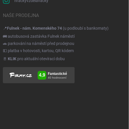
hrackyvzdelavacky
NAŠE PRODEJNA
📍
Fulnek - nám. Komenského 74
(u podloubí s bankomaty)
🚌 autobusová zastávka Fulnek náměstí
🚗 parkování na náměstí před prodejnou
💵 platba v hotovosti, kartou, QR kódem
🚪
KLIK
pro aktuální otevírací dobu