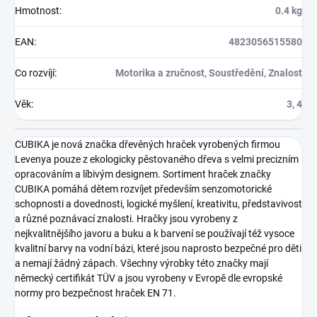
Hmotnost
:
0.4 kg
EAN
:
4823056515580
Co rozvíjí
:
Motorika a zručnost, Soustředění, Znalost
Věk
:
3, 4
CUBIKA je nová značka dřevěných hraček vyrobených firmou
Levenya pouze z ekologicky pěstovaného dřeva s velmi precizním
opracováním a líbivým designem. Sortiment hraček značky
CUBIKA pomáhá dětem rozvíjet především senzomotorické
schopnosti a dovednosti, logické myšlení, kreativitu, představivost
a různé poznávací znalosti. Hračky jsou vyrobeny z
nejkvalitnějšího javoru a buku a k barvení se používají též vysoce
kvalitní barvy na vodní bázi, které jsou naprosto bezpečné pro děti
a nemají žádný zápach. Všechny výrobky této značky mají
německý certifikát TÜV a jsou vyrobeny v Evropě dle evropské
normy pro bezpečnost hraček EN 71.