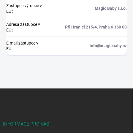
Zástupce výrobce v
Magic Baby s.r.o.
EU
:
Adresa zástupce v
Při Hranici 215/4, Praha 6 160 00
EU
:
E-mail zástupce v
info@magicbaby.cz
EU
:
Z
á
p
a
t
í
INFORMACE PRO VÁS