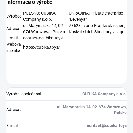
Informace o výrobci
POLSKO: CUBIKA
UKRAJINA: Private enterprise
Výrobce:
Company s.o.o.
|
"Levenya"
ul. Marynarska 14, 02-
78623, Ivano-Frankivsk region,
Adresa:
674 Warszawa, Polsko
|
Kosiv district, Sheshory village
E-mail:
contact@cubika.toys
Webová
https://cubika.toys/
stránka:
Výrobní společnost
:
CUBIKA Company s.o.o.
ul. Marynarska 14, 02-674 Warszawa,
Adresa
:
Polsko
E-mail
:
contact@cubika.toys