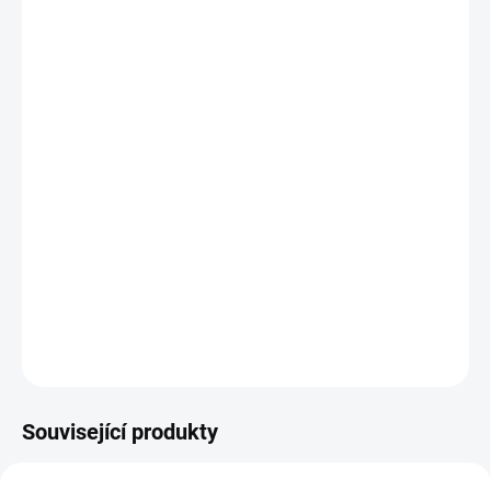
MŮŽEME
DORUČIT DO:
12.8.2026
MOŽNOSTI
DORUČENÍ
−
+
Přidat do košíku
Navlékací korálky tvořící logické páry jsou ideální hračkou k
procvičení jemné motoriky, trpělivosti a znalostí. Obsahuje 12
korálků (6 párů). || Od 3 let
DETAILNÍ INFORMACE
ZEPTAT SE
HLÍDACÍ PES
Související produkty
VYROBENO V ČR