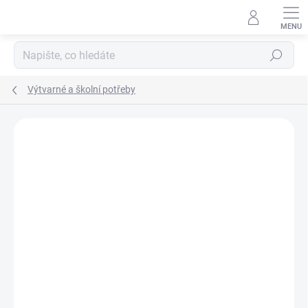
Přejít
na
obsah
Hledat
Výtvarné a školní potřeby
Podrobnosti hodnocení
Neohodnoceno
ZNAČKA:
COLORINO