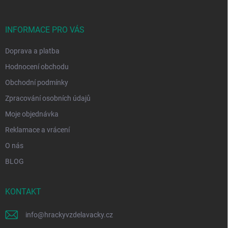
a
t
í
INFORMACE PRO VÁS
Doprava a platba
Hodnocení obchodu
Obchodní podmínky
Zpracování osobních údajů
Moje objednávka
Reklamace a vrácení
O nás
BLOG
KONTAKT
info
@
hrackyvzdelavacky.cz