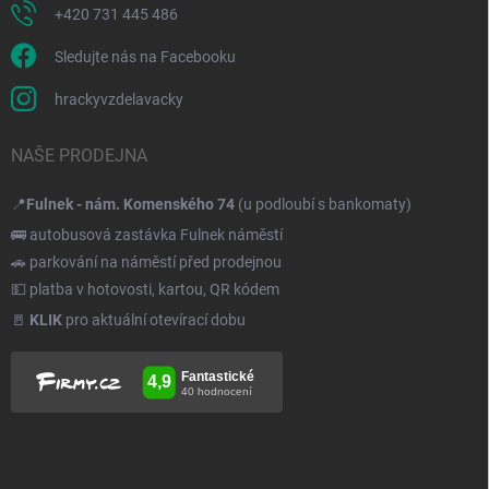
+420 731 445 486
Sledujte nás na Facebooku
hrackyvzdelavacky
NAŠE PRODEJNA
📍
Fulnek - nám. Komenského 74
(u podloubí s bankomaty)
🚌 autobusová zastávka Fulnek náměstí
🚗 parkování na náměstí před prodejnou
💵 platba v hotovosti, kartou, QR kódem
🚪
KLIK
pro aktuální otevírací dobu