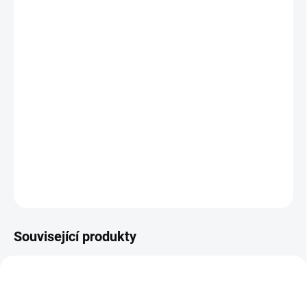
12.8.2026
MOŽNOSTI
DORUČENÍ
−
+
Přidat do košíku
Voskovky v plastovém obalu s pojistkou k dekoraci studených
povrchů. Snadné odstranění pomocí běžného saponátu. || Od 3 let
DETAILNÍ INFORMACE
ZEPTAT SE
HLÍDACÍ PES
Související produkty