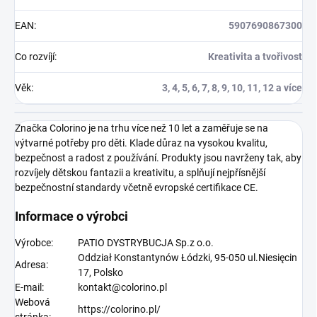
EAN
:
5907690867300
Co rozvíjí
:
Kreativita a tvořivost
Věk
:
3, 4, 5, 6, 7, 8, 9, 10, 11, 12 a více
Značka Colorino je na trhu více než 10 let a zaměřuje se na
výtvarné potřeby pro děti. Klade důraz na vysokou kvalitu,
bezpečnost a radost z používání. Produkty jsou navrženy tak, aby
rozvíjely dětskou fantazii a kreativitu, a splňují nejpřísnější
bezpečnostní standardy včetně evropské certifikace CE.
Informace o výrobci
Výrobce:
PATIO DYSTRYBUCJA Sp.z o.o.
Oddział Konstantynów Łódzki, 95-050 ul.Niesięcin
Adresa:
17, Polsko
E-mail:
kontakt@colorino.pl
Webová
https://colorino.pl/
stránka: