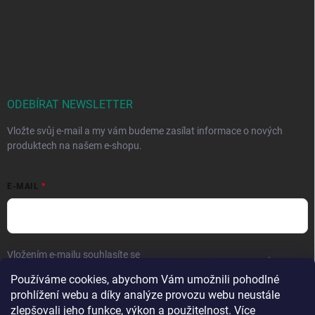
ODEBÍRAT NEWSLETTER
Vložte svůj e-mail a my vám budeme zasílat informace o nových
produktech na našem e-shopu.
E-MAIL
Vložením e-mailu souhlasíte se
zpracováním osobních údajů
.
Používáme cookies, abychom Vám umožnili pohodlné
Přihlásit se
prohlížení webu a díky analýze provozu webu neustále
zlepšovali jeho funkce, výkon a použitelnost. Více