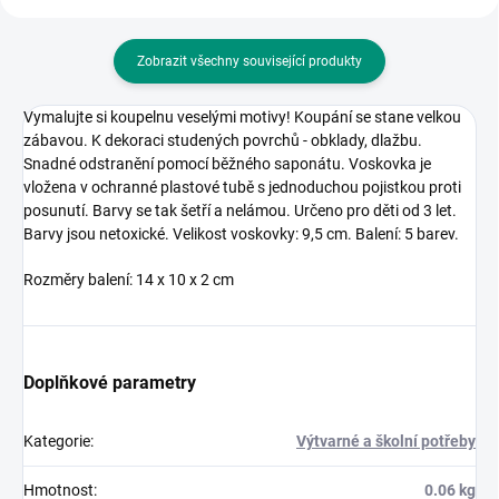
Zobrazit všechny související produkty
Vymalujte si koupelnu veselými motivy! Koupání se stane velkou
zábavou. K dekoraci studených povrchů - obklady, dlažbu.
Snadné odstranění pomocí běžného saponátu. Voskovka je
vložena v ochranné plastové tubě s jednoduchou pojistkou proti
posunutí. Barvy se tak šetří a nelámou. Určeno pro děti od 3 let.
Barvy jsou netoxické. Velikost voskovky: 9,5 cm. Balení: 5 barev.
Rozměry balení: 14 x 10 x 2 cm
Doplňkové parametry
Kategorie
:
Výtvarné a školní potřeby
Hmotnost
:
0.06 kg