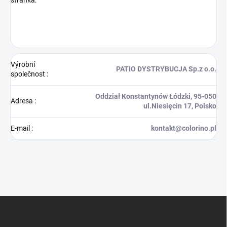
Výrobní
PATIO DYSTRYBUCJA Sp.z o.o.
společnost
:
Oddział Konstantynów Łódzki, 95-050
Adresa
:
ul.Niesięcin 17, Polsko
E-mail
:
kontakt@colorino.pl
Z
á
p