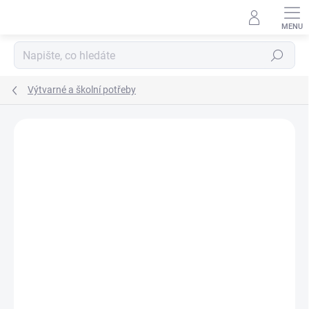
Přejít
na
obsah
Hledat
Výtvarné a školní potřeby
Podrobnosti hodnocení
Neohodnoceno
ZNAČKA:
COLORINO