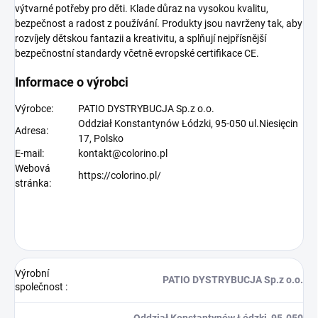
výtvarné potřeby pro děti. Klade důraz na vysokou kvalitu,
bezpečnost a radost z používání. Produkty jsou navrženy tak, aby
rozvíjely dětskou fantazii a kreativitu, a splňují nejpřísnější
bezpečnostní standardy včetně evropské certifikace CE.
Informace o výrobci
Výrobce:
PATIO DYSTRYBUCJA Sp.z o.o.
Oddział Konstantynów Łódzki, 95-050 ul.Niesięcin
Adresa:
17, Polsko
E-mail:
kontakt@colorino.pl
Webová
https://colorino.pl/
stránka:
Výrobní
PATIO DYSTRYBUCJA Sp.z o.o.
společnost
:
Oddział Konstantynów Łódzki, 95-050