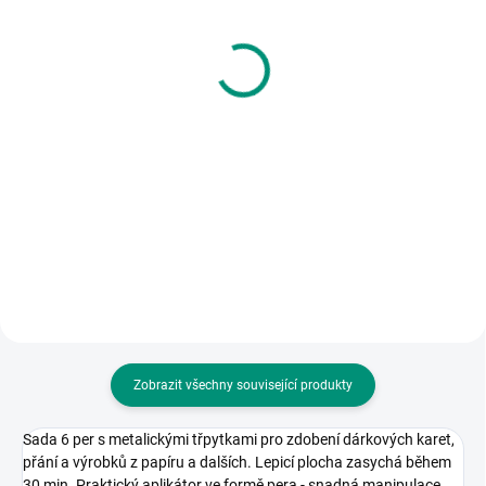
(2 KS)
(>2 KS)
Apli | Lepidlo bílé 40 g
Apli | Pom pom se
třpytkami barevný mix
15 Kč
78 ks
Do košíku
46 Kč
Víceúčelové bílé lepidlo v lahvičce
Do košíku
s aplikátorem.|| Od 3 let
Střapaté kuličky s třpytkami pro
vaše tvoření. 78 ks || Od 3 let
Zobrazit všechny související produkty
Sada 6 per s metalickými třpytkami pro zdobení dárkových karet,
přání a výrobků z papíru a dalších. Lepicí plocha zasychá během
30 min. Praktický aplikátor ve formě pera - snadná manipulace.