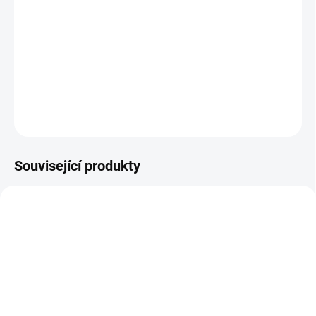
Sada 6 per s metalickými třpytkami, které jsou laděni do světlých
barev duhy. || Od 4 let
DETAILNÍ INFORMACE
ZEPTAT SE
HLÍDACÍ PES
Související produkty
SKLADEM
SKLADEM