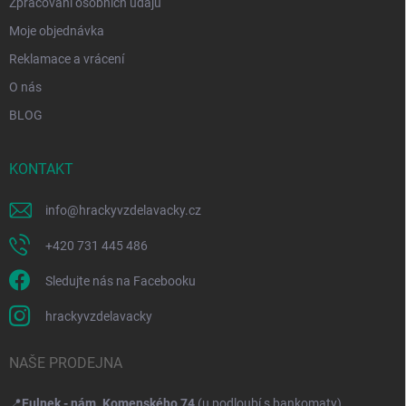
Zpracování osobních údajů
Moje objednávka
Reklamace a vrácení
O nás
BLOG
KONTAKT
info
@
hrackyvzdelavacky.cz
+420 731 445 486
Sledujte nás na Facebooku
hrackyvzdelavacky
NAŠE PRODEJNA
📍
Fulnek - nám. Komenského 74
(u podloubí s bankomaty)