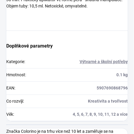
Objem tuby: 10,5 ml. Netoxické, omyvatelné.
Doplňkové parametry
Kategorie
:
Výtvarné a školní potřeby
Hmotnost
:
0.1 kg
EAN
:
5907690868796
Co rozvíjí
:
Kreativita a tvořivost
Věk
:
4, 5, 6, 7, 8, 9, 10, 11, 12 a více
Značka Colorino je na trhu více než 10 let a zaměřuje se na