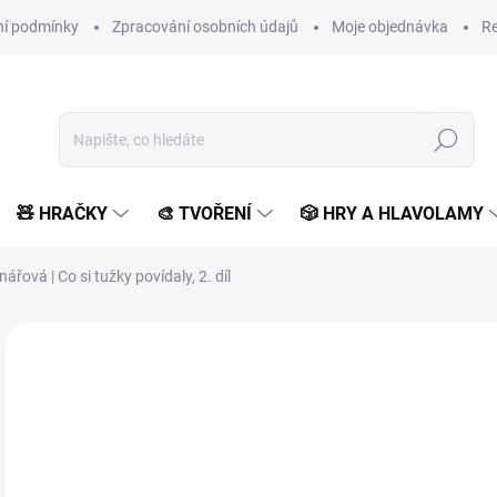
í podmínky
Zpracování osobních údajů
Moje objednávka
Re
Hledat
🧸 HRAČKY
🎨 TVOŘENÍ
🎲 HRY A HLAVOLAMY
nářová | Co si tužky povídaly, 2. díl
Neohodnoceno
Podrobnosti hodnocení
ZNAČKA:
EDIKA
2
200
Měr
SK
cena
MŮŽ