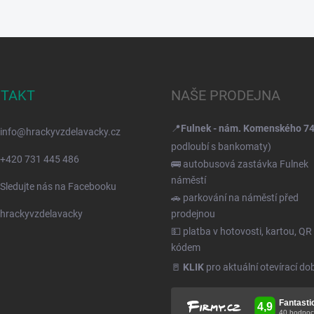
TAKT
NAŠE PRODEJNA
📍
Fulnek - nám. Komenského 7
info
@
hrackyvzdelavacky.cz
podloubí s bankomaty)
+420 731 445 486
🚌 autobusová zastávka Fulnek
náměstí
Sledujte nás na Facebooku
🚗 parkování na náměstí před
hrackyvzdelavacky
prodejnou
💵 platba v hotovosti, kartou, QR
kódem
🚪
KLIK
pro aktuální otevírací do