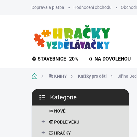
Přejít
Doprava a platba
Hodnocení obchodu
Obchodn
na
obsah
🧲 STAVEBNICE -20%
✈️ NA DOVOLENOU
Domů
📚 KNIHY
Knížky pro děti
Jiřina Bed
P
Kategorie
o
Přeskočit
s
kategorie
t
🆕 NOVÉ
r
🧒 PODLE VĚKU
a
n
🧸 HRAČKY