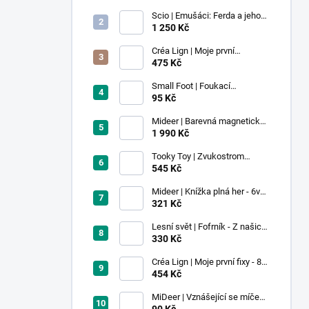
Scio | Emušáci: Ferda a jeho
mouchy (1. díl)
1 250 Kč
Créa Lign | Moje první
voskovky - 9 ks
475 Kč
Small Foot | Foukací
lokomotiva s balonkem 1 ks
95 Kč
Mideer | Barevná magnetická
stavebnice - 100 ks
1 990 Kč
Tooky Toy | Zvukostrom
Pastel
545 Kč
Mideer | Knížka plná her - 6v1 -
Dobrodružství v muzeu
321 Kč
Lesní svět | Fofrník - Z našich
lesů
330 Kč
Créa Lign | Moje první fixy - 8
ks
454 Kč
MiDeer | Vznášející se míček -
červený