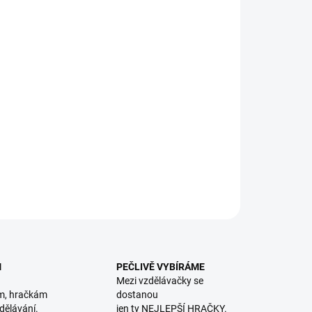
8.2026
NOSTI DORUČENÍ
−
+
Přidat do košíku
A. Připravte své dítě do školy! Grafomotorická cvičení a
j kresby pro děti od 4 do 6 let, 2. díl.
ILNÍ INFORMACE
ZEPTAT SE
HLÍDACÍ PES
M
PEČLIVĚ VYBÍRÁME
Mezi vzdělávačky se
m, hračkám
dostanou
dělávání.
jen ty NEJLEPŠÍ HRAČKY.