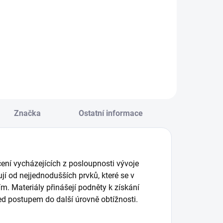
alá ruční
Zachumlejte se pod
romítačka se
deku a vydejte se s
řemi příběhy pro
dětmi za zimními
ěti od 3 let, nebo
dobrodružstvími
ro rodiče
zvířecích
atolátek.
kamarádů. || Od 3
romítejte na zeď
let
ebo na strop tři
říběhy se zvířátky.
Značka
Ostatní informace
| Od 3 let
ení vycházejících z posloupnosti vývoje
jí od nejjednodušších prvků, které se v
ším. Materiály přinášejí podněty k získání
řed postupem do další úrovně obtížnosti.