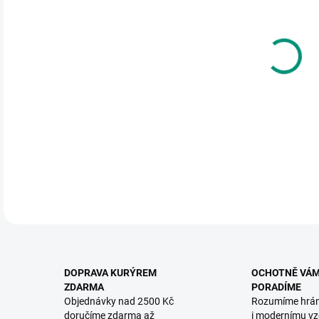
DO:
12.
MOŽ
KNIH
rozvo
DETA
DOPRAVA KURÝREM
OCHOTNĚ VÁ
ZDARMA
PORADÍME
Objednávky nad 2500 Kč
Rozumíme hrá
doručíme zdarma až
i modernímu vz