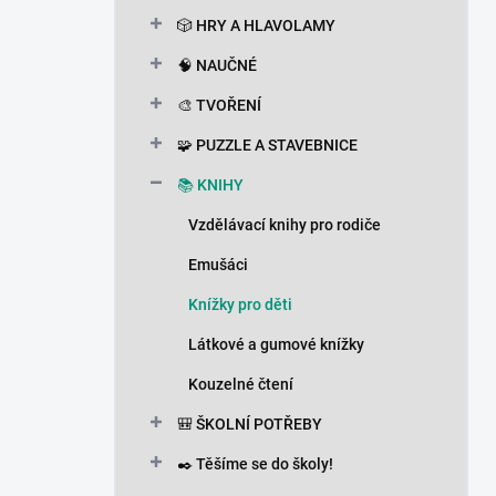
n
🎲 HRY A HLAVOLAMY
í
p
🧠 NAUČNÉ
a
n
🎨 TVOŘENÍ
e
🧩 PUZZLE A STAVEBNICE
l
📚 KNIHY
Vzdělávací knihy pro rodiče
Emušáci
Knížky pro děti
Látkové a gumové knížky
Kouzelné čtení
🎒 ŠKOLNÍ POTŘEBY
✒️ Těšíme se do školy!