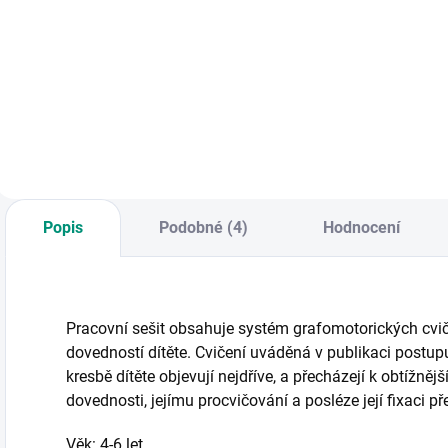
Čtyři hry v jedné
Školní sada
M
krabici. Tvořte
intenzivních
p
příběhy podle
temperových barev
t
obrázkových karet.
v tubě. || Od 3 let
d
|| Od 2 let
p
b
P
n
p
Popis
Podobné (4)
Hodnocení
|
Pracovní sešit obsahuje systém grafomotorických cvič
dovedností dítěte. Cvičení uváděná v publikaci postupu
kresbě dítěte objevují nejdříve, a přecházejí k obtížněj
dovednosti, jejímu procvičování a posléze její fixaci p
Věk: 4-6 let