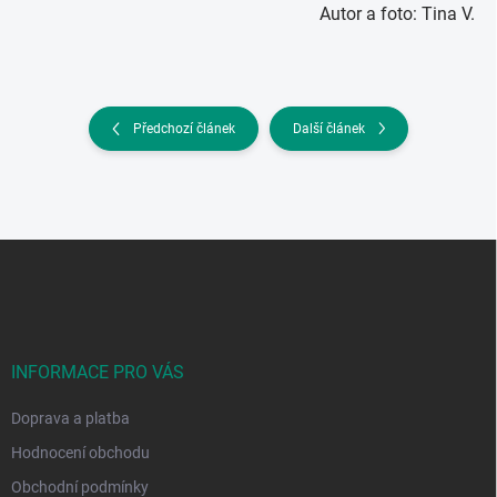
Autor a foto: Tina V.
Předchozí článek
Další článek
Z
á
p
a
t
í
INFORMACE PRO VÁS
Doprava a platba
Hodnocení obchodu
Obchodní podmínky