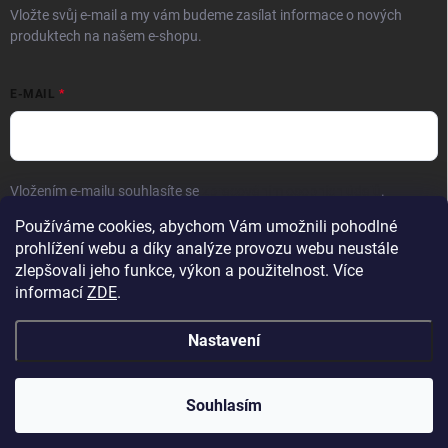
Vložte svůj e-mail a my vám budeme zasílat informace o nových
produktech na našem e-shopu.
E-MAIL
Vložením e-mailu souhlasíte se
zpracováním osobních údajů
.
Používáme cookies, abychom Vám umožnili pohodlné
Přihlásit se
prohlížení webu a díky analýze provozu webu neustále
zlepšovali jeho funkce, výkon a použitelnost. Více
informací
ZDE
.
Nastavení
Copyright 2026
Hračky vzdělávačky
. Všechna práva vyhrazena.
Upravit
nastavení cookies
Přejeme krásné prázdniny! 🧡 | Vaše objednávky
Souhlasím
odesíláme bez omezení z nového skladu.
Vytvořil Shoptet