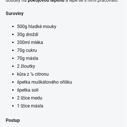
dostaly na
pokojovou teplotu
a lépe se s nimi pracovalo.
Suroviny
500g hladké mouky
30g droždí
200ml mléka
70g cukru
70g másla
2 žloutky
kůra z ¼ citronu
špetka muškátového oříšku
špetka soli
2 lžíce medu
1 lžíce másla
Postup