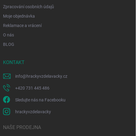
Zpracování osobních údajů
Moje objednávka
Reklamace a vrácení
O nás
BLOG
KONTAKT
info
@
hrackyvzdelavacky.cz
+420 731 445 486
Sledujte nás na Facebooku
hrackyvzdelavacky
NAŠE PRODEJNA