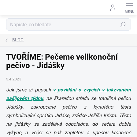
Přejít
na
obsah
Hledat
BLOG
TVOŘÍME: Pečeme velikonoční
pečivo - Jidášky
5.4.2023
Jak jsme si popsali
v povídání o zvycích v takzvaném
pašijovém týdnu
, na škaredou středu se tradičně pečou
Jidášky, zakroucené pečivo z kynutého těsta
symbolizující oprátku Jidáše, zrádce Ježíše Krista. Těsto
na jidášky se zadělává odpoledne, do večera dobře
vykyne, a večer se pak zapletou a upečou kroucené