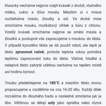
Klasicky necháme nejprve vzejít kvásek z droždí, vlažného
mléka, cukru a lžíce mouky. Mezitím si v misce
rozšleháme máslo, žloutky a sůl. Ve druhé míse
smícháme mouku, muškátový oříšek a kůru z citronu.
Vzešlý kvásek smícháme nejprve se směsí másla a
žloutků a postupně vše zapracujeme s moukou do těsta.
V případě kynutého těsta se dá použít robot, ale lepší je
těsto
zpracovat ručně
, protože teplota rukou pomáhá
lepšímu zapracování tuku do těsta. Vláčné, hladké a
nelepivé těsto zakryté utěrkou necháme na teplém místě
asi hodinu kynout.
Troubu předehřejeme na
180°C
a mezitím těsto znovu
propracujeme a rozdělíme na cca 16-20 dílu. Každý dílek
rozválíme do dlouhého hada a následně smotáme jak je
libo. Většinou se dělají
uzly
jako oprátka nebo různá