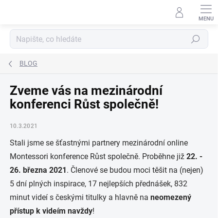
Přejít
na
obsah
Hledat
BLOG
Zveme vás na mezinárodní
konferenci Růst společně!
10.3.2021
Stali jsme se šťastnými partnery mezinárodní online
Montessori konference Růst společně. Proběhne již
22. -
26. března 2021
. Členové se budou moci těšit na (nejen)
5 dní plných inspirace, 17 nejlepších přednášek, 832
minut videí s českými titulky a hlavně na
neomezený
přístup k videím navždy
!