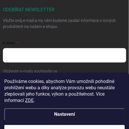
ODEBÍRAT NEWSLETTER
Vložte svůj e-mail a my vám budeme zasílat informace o nových
produktech na našem e-shopu.
E-MAIL
Vložením e-mailu souhlasíte se
zpracováním osobních údajů
.
Používáme cookies, abychom Vám umožnili pohodlné
Přihlásit se
prohlížení webu a díky analýze provozu webu neustále
zlepšovali jeho funkce, výkon a použitelnost. Více
informací
ZDE
.
Nastavení
Copyright 2026
Hračky vzdělávačky
. Všechna práva vyhrazena.
Upravit