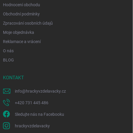
Hodnocení obchodu
Obchodní podmínky
Zpracování osobních údajů
Moje objednávka
Reklamace a vrácení
O nás
BLOG
KONTAKT
info
@
hrackyvzdelavacky.cz
+420 731 445 486
Sledujte nás na Facebooku
hrackyvzdelavacky