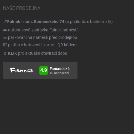
NAŠE PRODEJNA
📍
Fulnek - nám. Komenského 74
(u podloubí s bankomaty)
🚌 autobusová zastávka Fulnek náměstí
🚗 parkování na náměstí před prodejnou
💵 platba v hotovosti, kartou, QR kódem
🚪
KLIK
pro aktuální otevírací dobu