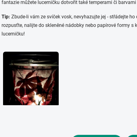
fantazie můžete lucerničku dotvořit také temperami či barvami 
Tip:
Zbude-li vám ze svíček vosk, nevyhazujte jej - střádejte ho 
rozpusťte, nalijte do skleněné nádobky nebo papírové formy s 
lucerničku!