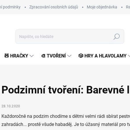
í podmínky
Zpracování osobních údajů
Moje objednávka
Re
Hledat
🧸 HRAČKY
🎨 TVOŘENÍ
🎲 HRY A HLAVOLAMY
Podzimní tvoření: Barevné l
28.10.2020
Každoročně na podzim chodíme s dětmi velmi rádi sbírat pestroba
zahradách... prostě všude habaděj. Je to úžasný materiál pro tv