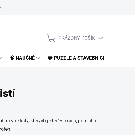
klamace a vrácení
O nás
BLOG
PRÁZDNÝ KOŠÍK
NÁKUPNÍ
KOŠÍK
🧠 NAUČNÉ
🧩 PUZZLE A STAVEBNICE
📚 KNI
istí
revné listy, kterých je teď v lesích, parcích i
oření!