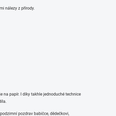
mi nálezy z přírody.
 je na papír. I díky takhle jednoduché technice
íla.
o podzimní pozdrav babičce, dědečkovi,