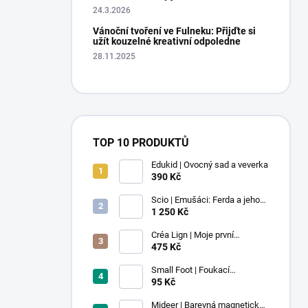
24.3.2026
Vánoční tvoření ve Fulneku: Přijďte si
užít kouzelné kreativní odpoledne
28.11.2025
TOP 10 PRODUKTŮ
Edukid | Ovocný sad a veverka
390 Kč
Scio | Emušáci: Ferda a jeho
mouchy (1. díl)
1 250 Kč
Créa Lign | Moje první
voskovky - 9 ks
475 Kč
Small Foot | Foukací
lokomotiva s balonkem 1 ks
95 Kč
Mideer | Barevná magnetická