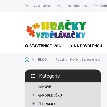
Přejít
Doprava a platba
Hodnocení obchodu
Obchodn
na
obsah
🧲 STAVEBNICE -20%
✈️ NA DOVOLENOU
Domů
BLOG
Podzimní tvoření: Barevné listí
P
Kategorie
o
Přeskočit
s
kategorie
t
🆕 NOVÉ
r
🧒 PODLE VĚKU
a
n
🧸 HRAČKY