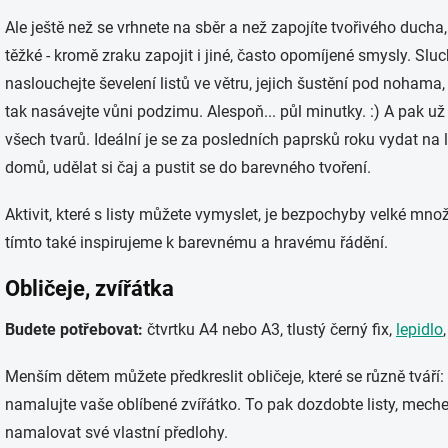
Ale ještě než se vrhnete na sběr a než zapojíte tvořivého ducha
těžké - kromě zraku zapojit i jiné, často opomíjené smysly. Sluc
naslouchejte ševelení listů ve větru, jejich šustění pod nohama,
tak nasávejte vůni podzimu. Alespoň... půl minutky. :) A pak už
všech tvarů. Ideální je se za posledních paprsků roku vydat na 
domů, udělat si čaj a pustit se do barevného tvoření.
Aktivit, které s listy můžete vymyslet, je bezpochyby velké mno
tímto také inspirujeme k barevnému a hravému řádění.
Obličeje, zvířátka
Budete potřebovat:
čtvrtku A4 nebo A3, tlustý černý fix,
lepidlo
Menším dětem můžete předkreslit obličeje, které se různě tváří: r
namalujte vaše oblíbené zvířátko. To pak dozdobte listy, meche
namalovat své vlastní předlohy.