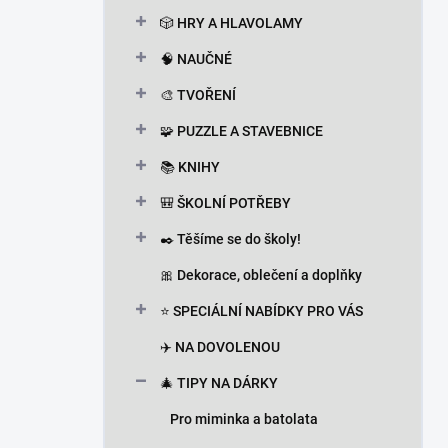
n
🎲 HRY A HLAVOLAMY
í
p
🧠 NAUČNÉ
a
n
🎨 TVOŘENÍ
e
🧩 PUZZLE A STAVEBNICE
l
📚 KNIHY
🎒 ŠKOLNÍ POTŘEBY
✒️ Těšíme se do školy!
🎀 Dekorace, oblečení a doplňky
⭐ SPECIÁLNÍ NABÍDKY PRO VÁS
✈️ NA DOVOLENOU
🎄 TIPY NA DÁRKY
Pro miminka a batolata