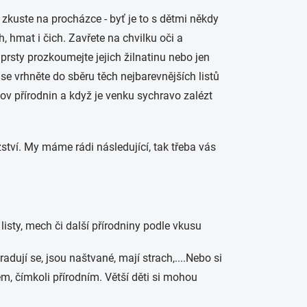
, zkuste na procházce - byť je to s dětmi někdy
h, hmat i čich. Zavřete na chvilku oči a
 prsty prozkoumejte jejich žilnatinu nebo jen
 se vrhněte do sběru těch nejbarevnějších listů
lov přírodnin a když je venku sychravo zalézt
žství. My máme rádi následující, tak třeba vás
, listy, mech či další přírodniny podle vkusu
adují se, jsou naštvané, mají strach,....Nebo si
m, čímkoli přírodním. Větší děti si mohou