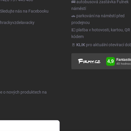
🚌 autobusová zastávka Fulnek
náměstí
Sledujte nás na Facebooku
🚗 parkování na náměstí před
hrackyvzdelavacky
prodejnou
💵 platba v hotovosti, kartou, QR
kódem
🚪
KLIK
pro aktuální otevírací do
ce o nových produktech na