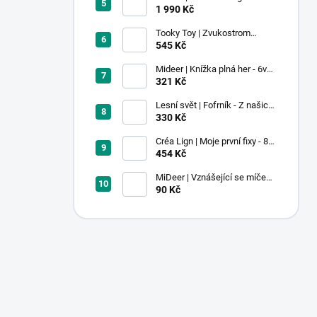
stavebnice - 100 ks
1 990 Kč
Tooky Toy | Zvukostrom
Pastel
545 Kč
Mideer | Knížka plná her - 6v1 -
Dobrodružství v muzeu
321 Kč
Lesní svět | Fofrník - Z našich
lesů
330 Kč
Créa Lign | Moje první fixy - 8
ks
454 Kč
MiDeer | Vznášející se míček -
červený
90 Kč