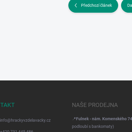
Předchozí článek
Da
TAKT
NAŠE PRODEJNA
📍
Fulnek - nám. Komenského 7
info
@
hrackyvzdelavacky.cz
podloubí s bankomaty)
+420 731 445 486