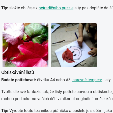
Tip:
složte obličeje z
netradičního puzzle
a ty pak doplňte další
Obtiskávání listů
Budete potřebovat:
čtvrtku A4 nebo A3,
barevné tempery
, listy
Tvořte dle své fantazie tak, že listy potřete barvou a obtisknete
mohou pod rukama vašich dětí vzniknout originální umělecká d
Tip:
Vyrobte touto technikou přáníčko a pošlete je s dětmi jak