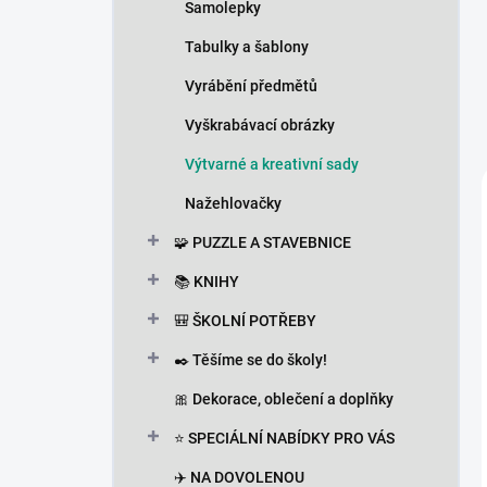
Samolepky
Tabulky a šablony
Vyrábění předmětů
Vyškrabávací obrázky
Výtvarné a kreativní sady
Nažehlovačky
🧩 PUZZLE A STAVEBNICE
📚 KNIHY
🎒 ŠKOLNÍ POTŘEBY
✒️ Těšíme se do školy!
🎀 Dekorace, oblečení a doplňky
⭐ SPECIÁLNÍ NABÍDKY PRO VÁS
✈️ NA DOVOLENOU