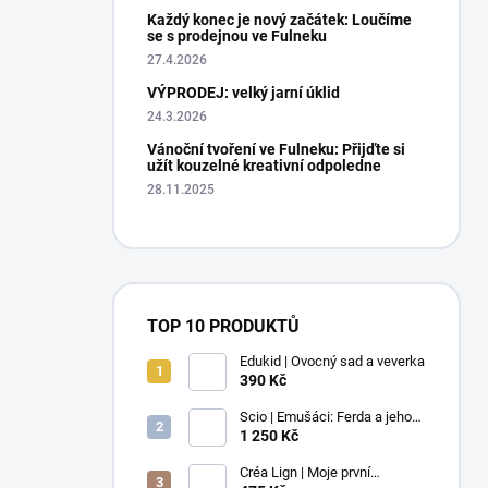
Každý konec je nový začátek: Loučíme
se s prodejnou ve Fulneku
27.4.2026
VÝPRODEJ: velký jarní úklid
24.3.2026
Vánoční tvoření ve Fulneku: Přijďte si
užít kouzelné kreativní odpoledne
28.11.2025
TOP 10 PRODUKTŮ
Edukid | Ovocný sad a veverka
390 Kč
Scio | Emušáci: Ferda a jeho
mouchy (1. díl)
1 250 Kč
Créa Lign | Moje první