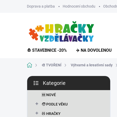
Přejít
Doprava a platba
Hodnocení obchodu
Obchodn
na
obsah
🧲 STAVEBNICE -20%
✈️ NA DOVOLENOU
Domů
🎨 TVOŘENÍ
Výtvarné a kreativní sady
P
Kategorie
o
Přeskočit
s
kategorie
t
🆕 NOVÉ
r
🧒 PODLE VĚKU
a
n
🧸 HRAČKY