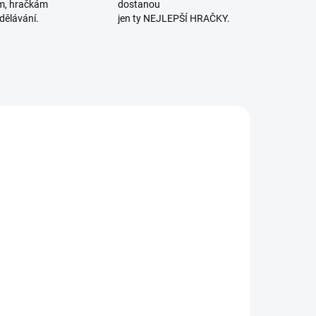
m, hračkám
dostanou
dělávání.
jen ty NEJLEPŠÍ HRAČKY.
OBENO V ČR
SKLADEM
SKLADEM
(>2 KS)
(2 KS)
etexa |
Djeco |
Začínáme
Výtvarná sada
ystřihovat -
Kocour a
asiči
kamarádi
155 Kč
630 Kč