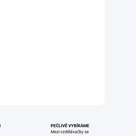
:
EME DORUČIT
8.2026
NOSTI DORUČENÍ
−
+
Přidat do košíku
j, stříhej, lep! První vystřihovánky a omalovánky pro
nší. || Od 3 let
ILNÍ INFORMACE
ZEPTAT SE
HLÍDACÍ PES
M
PEČLIVĚ VYBÍRÁME
Mezi vzdělávačky se