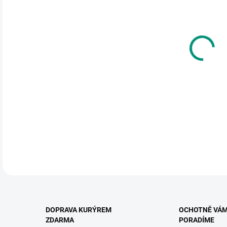
cena
MŮŽ
DO:
12.
MOŽ
Malu
nejme
DETA
DOPRAVA KURÝREM
OCHOTNĚ VÁ
ZDARMA
PORADÍME