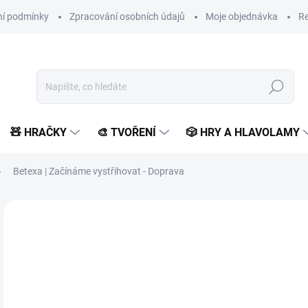
í podmínky
Zpracování osobních údajů
Moje objednávka
Re
Hledat
🧸 HRAČKY
🎨 TVOŘENÍ
🎲 HRY A HLAVOLAMY
Betexa | Začínáme vystřihovat - Doprava
Neohodnoceno
Podrobnosti hodnocení
ZNAČKA:
BETEXA
VYROBENO V ČR
1
128
Měr
SK