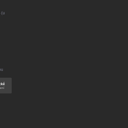
4
(u
bu