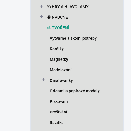
n
🎲 HRY A HLAVOLAMY
í
p
🧠 NAUČNÉ
a
n
🎨 TVOŘENÍ
e
Výtvarné a školní potřeby
l
Korálky
Magnetky
Modelování
Omalovánky
Origami a papírové modely
Pískování
Prošívání
Razítka