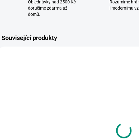
Objednávky nad 2500 Kč
Rozumíme hrá
doručíme zdarma až
i modernímu vz
domů.
Související produkty
VYROBENO V ČR
VYROBENO V ČR
VYR
SKLADEM
SKLADEM
(>2 KS)
(>2 KS)
Betexa |
B
Betexa |
Začínáme
Začínáme
vystřihovat -
v
vystřihovat -
Dinosauři
H
155 Kč
Zvířátka v lese
155 Kč