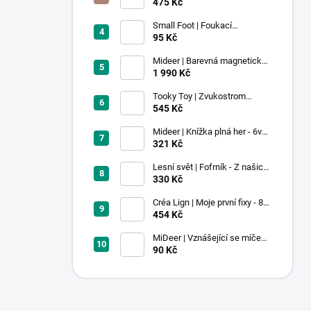
voskovky - 9 ks
475 Kč
Small Foot | Foukací
lokomotiva s balonkem 1 ks
95 Kč
Mideer | Barevná magnetická
stavebnice - 100 ks
1 990 Kč
Tooky Toy | Zvukostrom
Pastel
545 Kč
Mideer | Knížka plná her - 6v1 -
Dobrodružství v muzeu
321 Kč
Lesní svět | Fofrník - Z našich
lesů
330 Kč
Créa Lign | Moje první fixy - 8
ks
454 Kč
MiDeer | Vznášející se míček -
červený
90 Kč