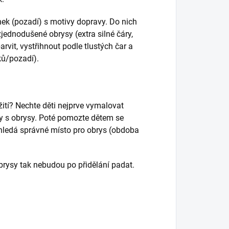
ánek (pozadí) s motivy dopravy. Do nich
jednodušené obrysy (extra silné čáry,
rvit, vystřihnout podle tlustých čar a
ků/pozadí).
ití? Nechte děti nejprve vymalovat
ny s obrysy. Poté pomozte dětem se
 hledá správné místo pro obrys (obdoba
brysy tak nebudou po přidělání padat.