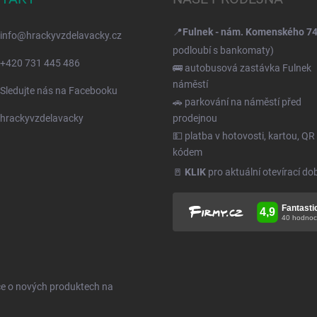
📍
Fulnek - nám. Komenského 7
info
@
hrackyvzdelavacky.cz
podloubí s bankomaty)
+420 731 445 486
🚌 autobusová zastávka Fulnek
náměstí
Sledujte nás na Facebooku
🚗 parkování na náměstí před
hrackyvzdelavacky
prodejnou
💵 platba v hotovosti, kartou, QR
kódem
🚪
KLIK
pro aktuální otevírací do
ce o nových produktech na