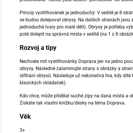
Princip vystřihovánek je jednoduchý: V sešitě je 8 str
se budou dolepovat obrysy. Na dalších stranách jsou z
jednoduché tvary pro malé děti). Obrysy je potřeba vyba
poté dolepit na správná místa v sešitě (na 1 z 8 obráz
Rozvoj a tipy
Nechcete mít vystřihovánky Doprava jen na jedno použ
obrysy. Následně zalaminujte strany s obrázky a stra
stříhání obrysů. Následuje už nekonečná hra, kdy dítě
klasických vkládaček).
Kdo chce, může přidělat suché zipy na daná místa a o
Získáte tak vlastní knížku/desky na téma Doprava.
Věk
3+