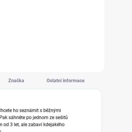
Do košíku
Do košíku
aluj, stříhej, lep!
Ucelená sada
rvní vystřihovánky
nabízí 6 kreativních
 omalovánky pro
aktivit pro děti od
ejmenší. || Od 3 let
18 měsíců. Koláž,
vybarvování, stírací
losy... Pro každého
je tu něco! || Od 18
měsíců
Značka
Ostatní informace
 Chcete ho seznámit s běžnými
? Pak sáhněte po jednom ze sešitů
 od 3 let, ale zabaví kdejakého
k.