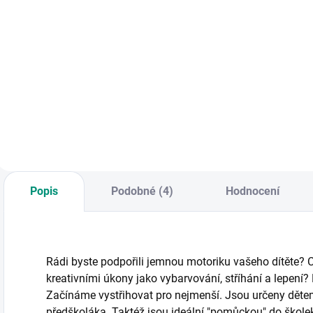
Do košíku
Do košíku
Maluj, stříhej, lep!
M
Maluj, stříhej, lep!
První vystřihovánky
P
První vystřihovánky
a omalovánky pro
a
a omalovánky pro
nejmenší. || Od 3 let
n
nejmenší. || Od 3 let
Popis
Podobné (4)
Hodnocení
Rádi byste podpořili jemnou motoriku vašeho dítěte?
kreativními úkony jako vybarvování, stříhání a lepení
Začínáme vystřihovat pro nejmenší. Jsou určeny dětem
předškoláka. Taktéž jsou ideální "pomůckou" do škole