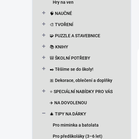
Hry na ven
🧠 NAUČNÉ
🎨 TVOŘENÍ
🧩 PUZZLE A STAVEBNICE
📚 KNIHY
🎒 ŠKOLNÍ POTŘEBY
✒️ Těšíme se do školy!
🎀 Dekorace, oblečení a doplňky
⭐ SPECIÁLNÍ NABÍDKY PRO VÁS
✈️ NA DOVOLENOU
🎄 TIPY NA DÁRKY
Pro miminka a batolata
Pro předškoláky (3–6 let)