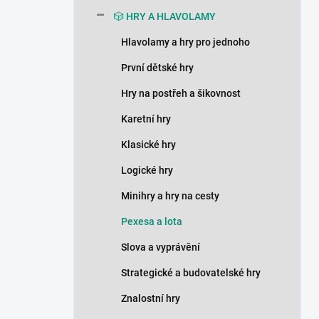
n
🎲 HRY A HLAVOLAMY
í
p
Hlavolamy a hry pro jednoho
a
n
První dětské hry
e
Hry na postřeh a šikovnost
l
Karetní hry
Klasické hry
Logické hry
Minihry a hry na cesty
Pexesa a lota
Slova a vyprávění
Strategické a budovatelské hry
Znalostní hry