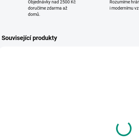
Objednávky nad 2500 Kč
Rozumíme hrá
doručíme zdarma až
i modernímu vz
domů.
Související produkty
SKLADEM
SKLADEM
(1 KS)
(2 KS)
Mindok |
Albi | Kvído -
T
Expedice
Puzzle s
P
příroda: 50
příběhy -
Z
plodů našich
České
200 Kč
225 Kč
zahrad a polí
pohádky