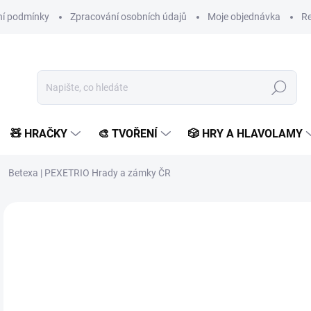
í podmínky
Zpracování osobních údajů
Moje objednávka
Re
Hledat
🧸 HRAČKY
🎨 TVOŘENÍ
🎲 HRY A HLAVOLAMY
Betexa | PEXETRIO Hrady a zámky ČR
Neohodnoceno
Podrobnosti hodnocení
ZNAČKA:
BETEXA
VYROBENO V ČR
2
174
Měr
SK