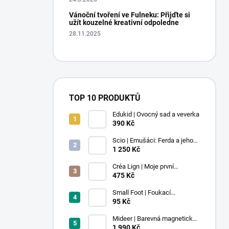
Vánoční tvoření ve Fulneku: Přijďte si
užít kouzelné kreativní odpoledne
28.11.2025
TOP 10 PRODUKTŮ
Edukid | Ovocný sad a veverka
390 Kč
Scio | Emušáci: Ferda a jeho
mouchy (1. díl)
1 250 Kč
Créa Lign | Moje první
voskovky - 9 ks
475 Kč
Small Foot | Foukací
lokomotiva s balonkem 1 ks
95 Kč
Mideer | Barevná magnetická
stavebnice - 100 ks
1 990 Kč