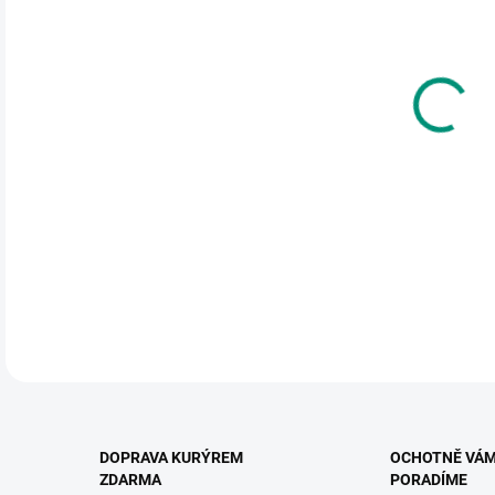
cena
MŮŽ
DO:
12.
MOŽ
Vzdě
ilust
DETA
DOPRAVA KURÝREM
OCHOTNĚ VÁ
ZDARMA
PORADÍME