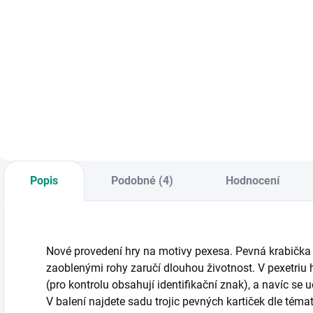
Do košíku
Do košíku
Vědomostní karetní
Vyprávění pohádek
K
hra pro milovníky
v kombinaci s
b
přírody. || Od 6 let
obrázkovými
z
puzzle, které u dětí
r
podpoří paměť a
J
logické uvažování.
s
|| Od 3 let
z
Popis
Podobné (4)
Hodnocení
Nové provedení hry na motivy pexesa. Pevná krabička a
zaoblenými rohy zaručí dlouhou životnost. V pexetriu hl
(pro kontrolu obsahují identifikační znak), a navíc se 
V balení najdete sadu trojic pevných kartiček dle témat