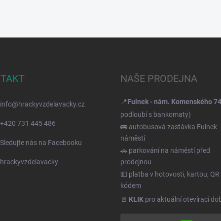
TAKT
NAŠE PRODEJNA
📍
Fulnek - nám. Komenského 7
info
@
hrackyvzdelavacky.cz
podloubí s bankomaty)
+420 731 445 486
🚌 autobusová zastávka Fulnek
náměstí
Sledujte nás na Facebooku
🚗 parkování na náměstí před
hrackyvzdelavacky
prodejnou
💵 platba v hotovosti, kartou, QR
kódem
🚪
KLIK
pro aktuální otevírací do