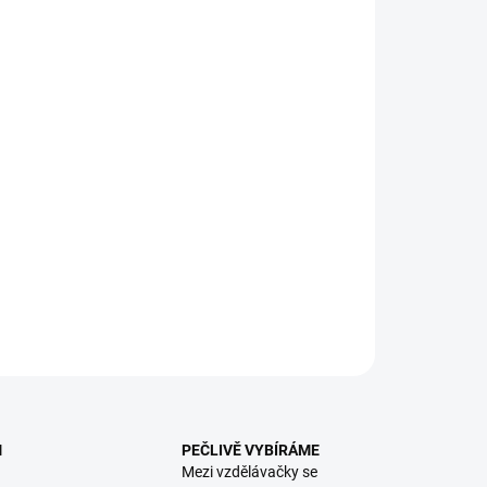
:
EME DORUČIT
8.2026
NOSTI DORUČENÍ
−
+
Přidat do košíku
lávací pexetrio - hra s trojicemi kartiček s krásnými
racemi. || Věk 4+
ILNÍ INFORMACE
ZEPTAT SE
HLÍDACÍ PES
M
PEČLIVĚ VYBÍRÁME
Mezi vzdělávačky se