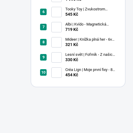
Tooky Toy | Zvukostrom
Pastel
545 Kč
Albi | Kvído - Magnetická
zvířátka: Farma
719 Kč
Mideer | Knížka plná her - 6v1 -
Dobrodružství v muzeu
321 Kč
Lesní svět | Fofrník - Z našich
lesů
330 Kč
Créa Lign | Moje první fixy - 8
ks
454 Kč