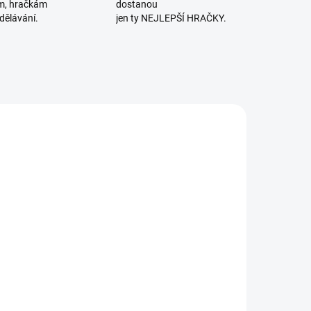
m, hračkám
dostanou
dělávání.
jen ty NEJLEPŠÍ HRAČKY.
SKLADEM
SKLADEM
(>2 KS)
(1 KS)
ooky Toy |
Granna |
rvní jenga
Snídaňky -
vířátka
skládačka
450 Kč
223 Kč