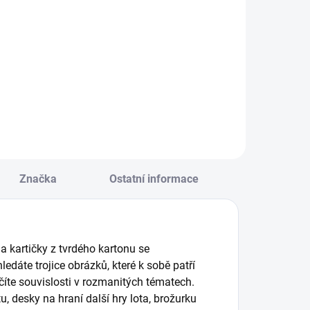
Do košíku
Do košíku
lasická hra v
Originální
arevném kabátku
skládačka a hra v
abaví celou
jednom. Vytvořte si
odinu! Hrajte hru
svou chlebíčkovou
enga nebo
kreaci! || Od 2 let
kládejte obličeje
vířátek. || Od 3 let
Značka
Ostatní informace
 kartičky z tvrdého kartonu se
edáte trojice obrázků, které k sobě patří
učíte souvislosti v rozmanitých tématech.
u, desky na hraní další hry lota, brožurku