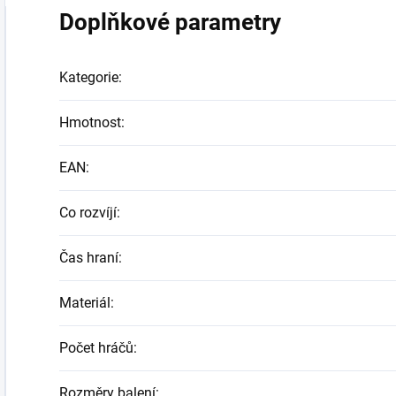
Doplňkové parametry
Kategorie
:
Hmotnost
:
EAN
:
Co rozvíjí
:
Čas hraní
:
Materiál
:
Počet hráčů
:
Rozměry balení
: