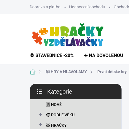
Přejít
Doprava a platba
Hodnocení obchodu
Obchodn
na
obsah
🧲 STAVEBNICE -20%
✈️ NA DOVOLENOU
Domů
🎲 HRY A HLAVOLAMY
První dětské hry
P
Kategorie
o
Přeskočit
s
kategorie
t
🆕 NOVÉ
r
🧒 PODLE VĚKU
a
n
🧸 HRAČKY