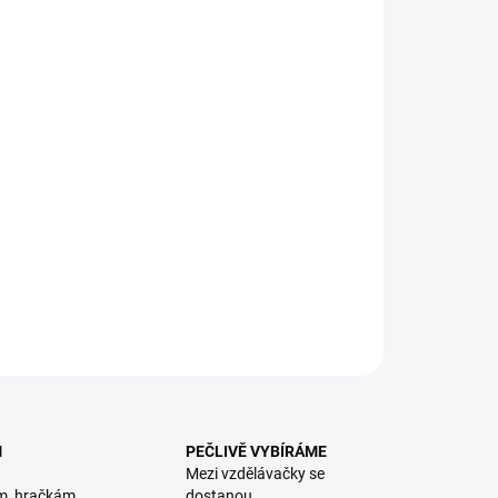
:
NOSTI DORUČENÍ
vná verze Člověče nezlob se, kterou zvládnou i ty nejmenší
lesti. Posouvání po plánu se řídí obrázkovou kostkou. || Od
ILNÍ INFORMACE
ZEPTAT SE
HLÍDACÍ PES
M
PEČLIVĚ VYBÍRÁME
Mezi vzdělávačky se
m, hračkám
dostanou