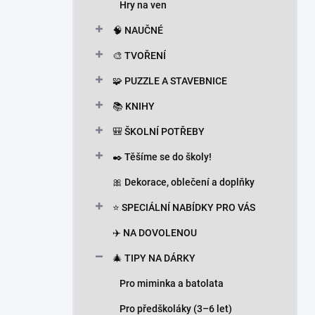
Hry na ven
🧠 NAUČNÉ
🎨 TVOŘENÍ
🧩 PUZZLE A STAVEBNICE
📚 KNIHY
🎒 ŠKOLNÍ POTŘEBY
✒️ Těšíme se do školy!
🎀 Dekorace, oblečení a doplňky
⭐ SPECIÁLNÍ NABÍDKY PRO VÁS
✈️ NA DOVOLENOU
🎄 TIPY NA DÁRKY
Pro miminka a batolata
Pro předškoláky (3–6 let)