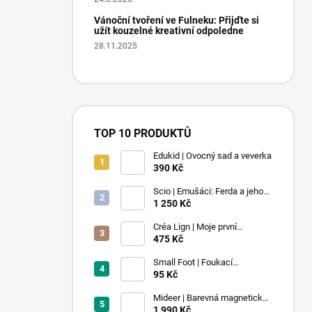
Vánoční tvoření ve Fulneku: Přijďte si
užít kouzelné kreativní odpoledne
28.11.2025
TOP 10 PRODUKTŮ
Edukid | Ovocný sad a veverka
390 Kč
Scio | Emušáci: Ferda a jeho
mouchy (1. díl)
1 250 Kč
Créa Lign | Moje první
voskovky - 9 ks
475 Kč
Small Foot | Foukací
lokomotiva s balonkem 1 ks
95 Kč
Mideer | Barevná magnetická
stavebnice - 100 ks
1 990 Kč