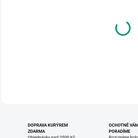
cena
MOŽ
Zába
rato
3 let
DETA
DOPRAVA KURÝREM
OCHOTNĚ VÁ
ZDARMA
PORADÍME
Objednávky nad 2500 Kč
Rozumíme hrá