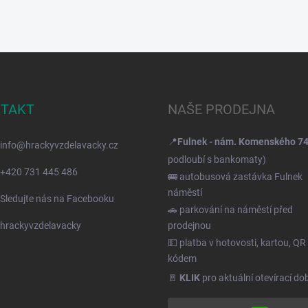
TAKT
NAŠE PRODEJNA
📍
Fulnek - nám. Komenského 7
info
@
hrackyvzdelavacky.cz
podloubí s bankomaty)
+420 731 445 486
🚌 autobusová zastávka Fulnek
náměstí
Sledujte nás na Facebooku
🚗 parkování na náměstí před
hrackyvzdelavacky
prodejnou
💵 platba v hotovosti, kartou, QR
kódem
🚪
KLIK
pro aktuální otevírací do