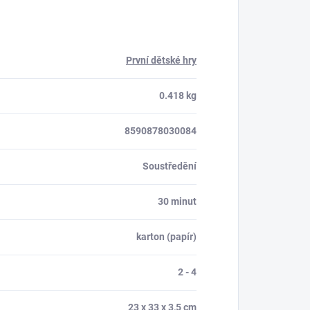
První dětské hry
0.418 kg
8590878030084
Soustředění
30 minut
karton (papír)
2 - 4
23 x 33 x 3,5 cm