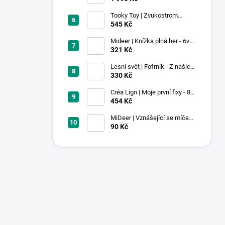
Tooky Toy | Zvukostrom
Pastel
545 Kč
Mideer | Knížka plná her - 6v1 -
Dobrodružství v muzeu
321 Kč
Lesní svět | Fofrník - Z našich
lesů
330 Kč
Créa Lign | Moje první fixy - 8
ks
454 Kč
MiDeer | Vznášející se míček -
červený
90 Kč