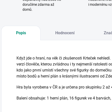
doručíme zdarma až
i modernímu vz
domů.
Popis
Hodnocení
Zna
Když jde o hraní, na věk či zkušenosti Krteček nehledí
verzí člověče, kterou zvládnou i ty nejmenší ratolesti od 
kdo jako první umístí všechny své figurky do domečku.
místo bodů a herní plán s krásnými ilustracemi od Zde
Hra byla vyrobena v ČR a je určena pro skupinku 2 až 4
Balení obsahuje: 1 herní plán, 16 figurek ve 4 barvách,