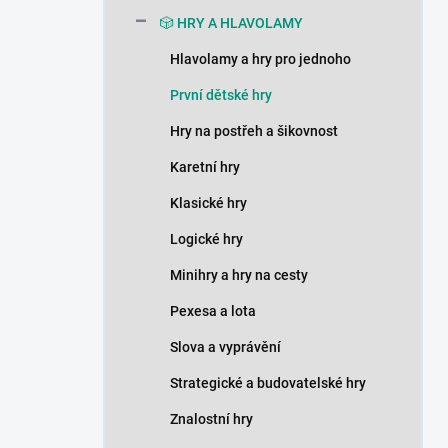
n
🎲 HRY A HLAVOLAMY
í
p
Hlavolamy a hry pro jednoho
a
n
První dětské hry
e
Hry na postřeh a šikovnost
l
Karetní hry
Klasické hry
Logické hry
Minihry a hry na cesty
Pexesa a lota
Slova a vyprávění
Strategické a budovatelské hry
Znalostní hry