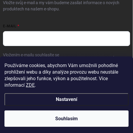
Vložte svůj e-mail a my vám budeme zasílat informace o nových
produktech na našem e-shopu.
E-MAIL
Vložením e-mailu souhlasíte se
zpracováním osobních údajů
.
Používáme cookies, abychom Vám umožnili pohodlné
Přihlásit se
prohlížení webu a díky analýze provozu webu neustále
zlepšovali jeho funkce, výkon a použitelnost. Více
informací
ZDE
.
Nastavení
Copyright 2026
Hračky vzdělávačky
. Všechna práva vyhrazena.
Upravit
nastavení cookies
Přejeme krásné prázdniny! 🧡 | Vaše objednávky
Souhlasím
odesíláme bez omezení z nového skladu.
Vytvořil Shoptet