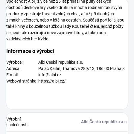
Společnost Albi již více než 25 let přináší na pulty českých
obchodů deskové hry všeho druhu a mnoha rodinám tak svými
produkty zpestřuje trávení volných chvil, ať už při dlouhých
zimních večerech, nebo v létě na cestách. Součástí portfolia jsou
také knihy s kouzelnou tužkou řady Kouzelné čtení, jejichž počty
se neustále rozšiřují o nové zajímavé tituly, a také řada
vzdělávacích her Kvído.
Informace o výrobci
Výrobce:
Albi Česká republika a.s.
Adresa:
Palác Karlín, Thámova 289/13, 186 00 Praha 8
E-mail:
info@albi.cz
Webová stránka:
https://albi.cz/
Výrobní
Albi Česká republika a.s.
společnost
: