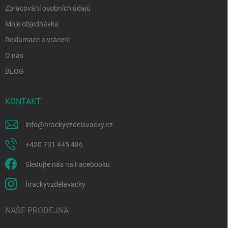
Zpracování osobních údajů
Moje objednávka
Reklamace a vrácení
O nás
BLOG
KONTAKT
info
@
hrackyvzdelavacky.cz
+420 731 445 486
Sledujte nás na Facebooku
hrackyvzdelavacky
NAŠE PRODEJNA