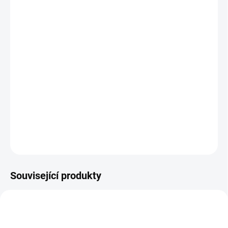
12.8.2026
MOŽNOSTI
DORUČENÍ
−
+
Přidat do košíku
Sešit má 24 stran s pestrými úkoly a aktivitami na doplňování se
144 samolepkami a vystřihovánkami. || Od 3 let
DETAILNÍ INFORMACE
ZEPTAT SE
HLÍDACÍ PES
Související produkty