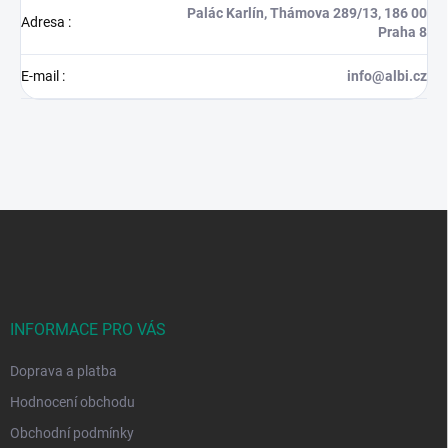
Palác Karlín, Thámova 289/13, 186 00
Adresa
:
Praha 8
E-mail
:
info@albi.cz
Z
á
p
a
t
í
INFORMACE PRO VÁS
Doprava a platba
Hodnocení obchodu
Obchodní podmínky