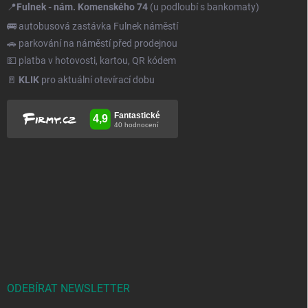
📍
Fulnek - nám. Komenského 74
(u podloubí s bankomaty)
🚌 autobusová zastávka Fulnek náměstí
🚗 parkování na náměstí před prodejnou
💵 platba v hotovosti, kartou, QR kódem
🚪
KLIK
pro aktuální otevírací dobu
ODEBÍRAT NEWSLETTER