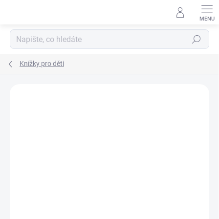
Přejít
na
obsah
Hledat
Knížky pro děti
Podrobnosti hodnocení
Neohodnoceno
ZNAČKA:
SVOJTKA & CO.