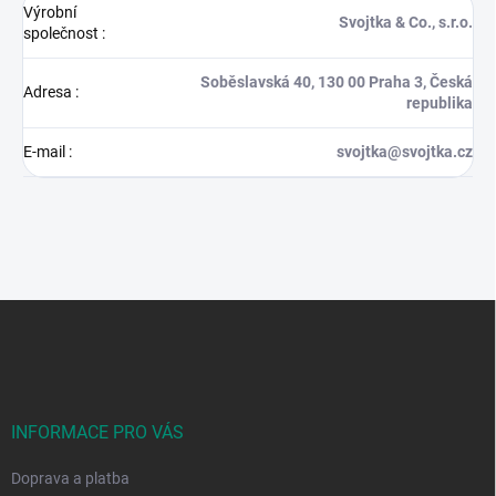
Výrobní
Svojtka & Co., s.r.o.
společnost
:
Soběslavská 40, 130 00 Praha 3, Česká
Adresa
:
republika
E-mail
:
svojtka@svojtka.cz
Z
á
p
a
t
í
INFORMACE PRO VÁS
Doprava a platba