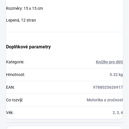
Rozměry: 15 x 15 cm
Lepená, 12 stran
Doplňkové parametry
Kategorie
:
Knížky pro děti
Hmotnost
:
0.32 kg
EAN
:
9788025626917
Co rozvíjí
:
Motorika a zručnost
Věk
:
2, 3, 4