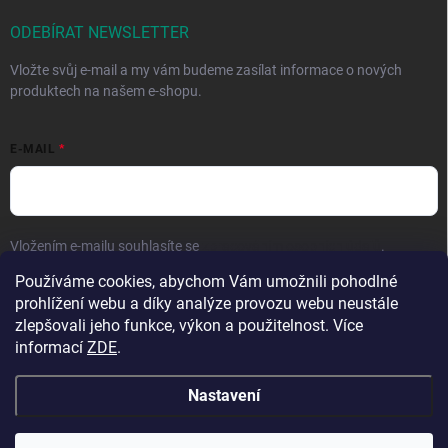
ODEBÍRAT NEWSLETTER
Vložte svůj e-mail a my vám budeme zasílat informace o nových
produktech na našem e-shopu.
E-MAIL
Vložením e-mailu souhlasíte se
zpracováním osobních údajů
.
Používáme cookies, abychom Vám umožnili pohodlné
Přihlásit se
prohlížení webu a díky analýze provozu webu neustále
zlepšovali jeho funkce, výkon a použitelnost. Více
informací
ZDE
.
Nastavení
Copyright 2026
Hračky vzdělávačky
. Všechna práva vyhrazena.
Upravit