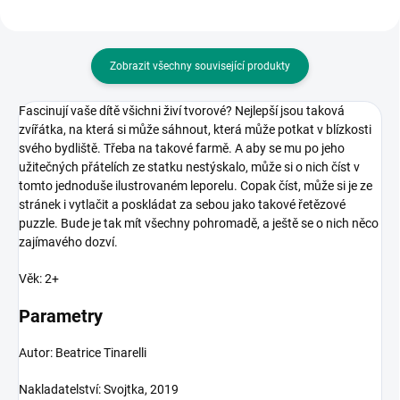
Zobrazit všechny související produkty
Fascinují vaše dítě všichni živí tvorové? Nejlepší jsou taková
zvířátka, na která si může sáhnout, která může potkat v blízkosti
svého bydliště. Třeba na takové farmě. A aby se mu po jeho
užitečných přátelích ze statku nestýskalo, může si o nich číst v
tomto jednoduše ilustrovaném leporelu. Copak číst, může si je ze
stránek i vytlačit a poskládat za sebou jako takové řetězové
puzzle. Bude je tak mít všechny pohromadě, a ještě se o nich něco
zajímavého dozví.
Věk: 2+
Parametry
Autor:
Beatrice Tinarelli
Nakladatelství: Svojtka, 2019