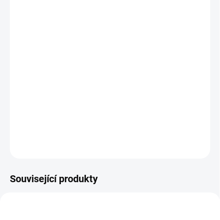
DORUČIT DO:
12.8.2026
MOŽNOSTI
DORUČENÍ
−
+
Přidat do košíku
KNIHA: Barevné leporelo se zvířátky, které lze spojit v jedno puzzle.
|| Od 2 let
DETAILNÍ INFORMACE
ZEPTAT SE
HLÍDACÍ PES
Související produkty
NAŠE FOTKY