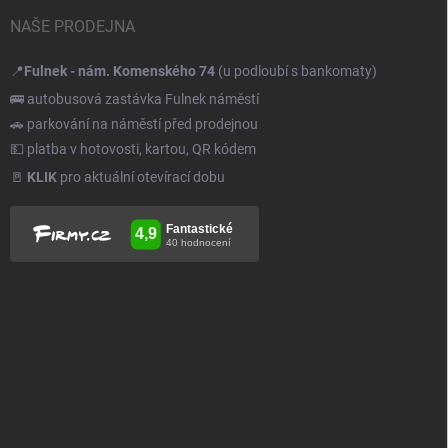
NAŠE PRODEJNA
📍
Fulnek - nám. Komenského 74
(u podloubí s bankomaty)
🚌 autobusová zastávka Fulnek náměstí
🚗 parkování na náměstí před prodejnou
💵 platba v hotovosti, kartou, QR kódem
🚪
KLIK
pro aktuální otevírací dobu