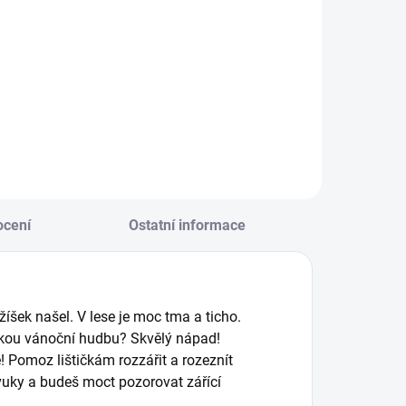
Do košíku
KNIHA: Atlas
spících zvířat s
ajděte všechny
ilustracemi Marie
inosauří obrázky a
Štumpfové a texty
dhalte skryté
Jiřího Dvořáka. Od
etřelce – hra, která
2 let.
ěti baví a rozvíjí! ||
d 4 let
cení
Ostatní informace
žíšek našel. V lese je moc tma a ticho.
jakou vánoční hudbu? Skvělý nápad!
e! Pomoz lištičkám rozzářit a rozeznít
zvuky a budeš moct pozorovat zářící