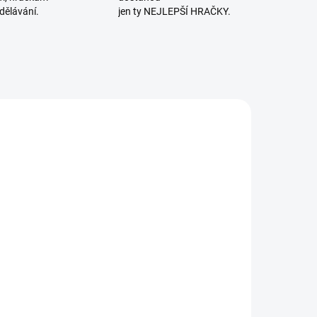
dělávání.
jen ty NEJLEPŠÍ HRAČKY.
POSLEDNÍ KUSY
SKLADEM
SKLADEM
(1 KS)
(1 KS)
vído - Hledej
Jiří Dvořák |
 najdi:
Jak zvířata spí
inosauři
228 Kč
134 Kč
Do košíku