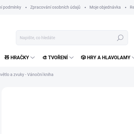
í podmínky
Zpracování osobních údajů
Moje objednávka
Re
Hledat
🧸 HRAČKY
🎨 TVOŘENÍ
🎲 HRY A HLAVOLAMY
 Světlo a zvuky - Vánoční kniha
Neohodnoceno
Podrobnosti hodnocení
ZNAČKA:
SVOJTKA & C
4
418
Měr
SK
cena
MŮŽ