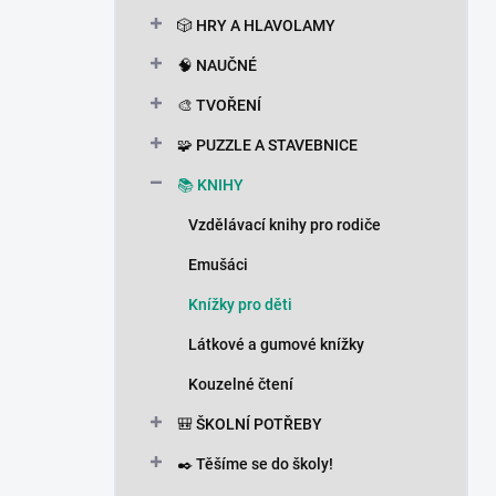
n
🎲 HRY A HLAVOLAMY
í
p
🧠 NAUČNÉ
a
n
🎨 TVOŘENÍ
e
🧩 PUZZLE A STAVEBNICE
l
📚 KNIHY
Vzdělávací knihy pro rodiče
Emušáci
Knížky pro děti
Látkové a gumové knížky
Kouzelné čtení
🎒 ŠKOLNÍ POTŘEBY
✒️ Těšíme se do školy!