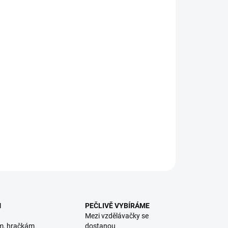
8.2026
NOSTI DORUČENÍ
−
+
Přidat do košíku
í stisknout tlačítko a hned uslyšíš nádherné zvuk. Pozoruj
cí světýlka v této kouzelné knize s vánočním příběhem. || Od
ILNÍ INFORMACE
ZEPTAT SE
HLÍDACÍ PES
M
PEČLIVĚ VYBÍRÁME
Mezi vzdělávačky se
m, hračkám
dostanou