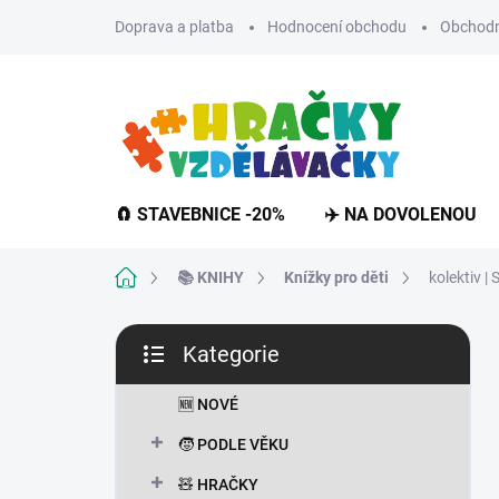
Přejít
Doprava a platba
Hodnocení obchodu
Obchodn
na
obsah
🧲 STAVEBNICE -20%
✈️ NA DOVOLENOU
Domů
📚 KNIHY
Knížky pro děti
kolektiv |
P
Kategorie
o
Přeskočit
s
kategorie
t
🆕 NOVÉ
r
🧒 PODLE VĚKU
a
n
🧸 HRAČKY