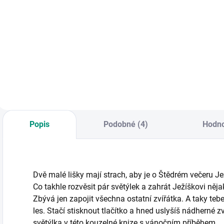
Do košíku
Obrázková kniha o
kráse jara a oslavě
KNIHA: Největší a
N
přátelství. || Od 3 let
nejpropracovanější
d
ilustrovaná kniha s
o
pohyblivými prvky o
v
zvířatech z celého
d
světa. Těšit se
O
můžete ze spousty
pohyblivých prvků.
|| Od 4 let
Popis
Podobné (4)
Hodno
Dvě malé lišky mají strach, aby je o Štědrém večeru Je
Co takhle rozvěsit pár světýlek a zahrát Ježíškovi ně
Zbývá jen zapojit všechna ostatní zvířátka. A taky teb
les. Stačí stisknout tlačítko a hned uslyšíš nádherné 
světýlka v této kouzelné knize s vánočním příběhem.