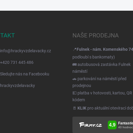
TAKT
NAŠE PRODEJNA
📍
Fulnek - nám. Komenského 7
info
@
hrackyvzdelavacky.cz
podloubí s bankomaty)
+420 731 445 486
🚌 autobusová zastávka Fulnek
náměstí
Sledujte nás na Facebooku
🚗 parkování na náměstí před
hrackyvzdelavacky
prodejnou
💵 platba v hotovosti, kartou, QR
kódem
🚪
KLIK
pro aktuální otevírací do