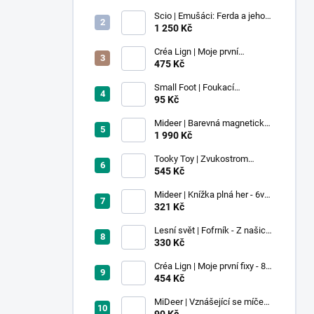
Scio | Emušáci: Ferda a jeho
mouchy (1. díl)
1 250 Kč
Créa Lign | Moje první
voskovky - 9 ks
475 Kč
Small Foot | Foukací
lokomotiva s balonkem 1 ks
95 Kč
Mideer | Barevná magnetická
stavebnice - 100 ks
1 990 Kč
Tooky Toy | Zvukostrom
Pastel
545 Kč
Mideer | Knížka plná her - 6v1 -
Dobrodružství v muzeu
321 Kč
Lesní svět | Fofrník - Z našich
lesů
330 Kč
Créa Lign | Moje první fixy - 8
ks
454 Kč
MiDeer | Vznášející se míček -
červený