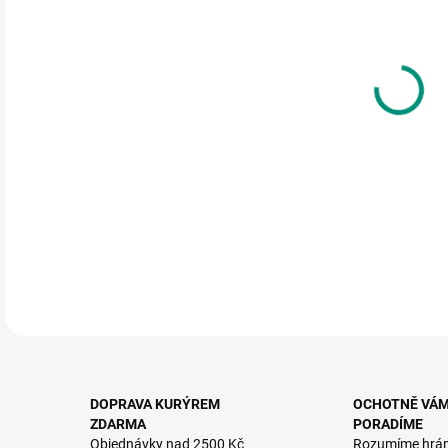
DO:
12.
MOŽ
Stač
září
2 let
DETA
DOPRAVA KURÝREM
OCHOTNĚ VÁ
ZDARMA
PORADÍME
Objednávky nad 2500 Kč
Rozumíme hrá