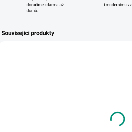
doručíme zdarma až
i modernímu vz
domů.
Související produkty
POSLEDNÍ KUSY
SKLADEM
SKLADEM
(>2 KS)
(1 KS)
Anne-Sophie
Daniela Kulot |
K
Baumann |
Jaro v lese
a
Nej... Zvířata v
D
262 Kč
pohybu
542 Kč
Do košíku