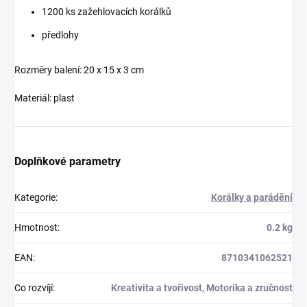
1200 ks zažehlovacích korálků
předlohy
Rozměry balení: 20 x 15 x 3 cm
Materiál: plast
Doplňkové parametry
Kategorie
:
Korálky a parádění
Hmotnost
:
0.2 kg
EAN
:
8710341062521
Co rozvíjí
:
Kreativita a tvořivost, Motorika a zručnost