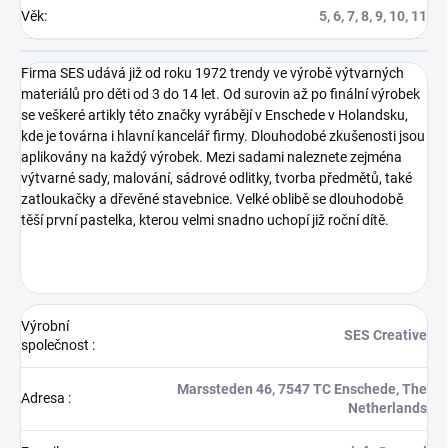
Věk
:
5, 6, 7, 8, 9, 10, 11
Firma SES udává již od roku 1972 trendy ve výrobě výtvarných
materiálů pro děti od 3 do 14 let. Od surovin až po finální výrobek
se veškeré artikly této značky vyrábějí v Enschede v Holandsku,
kde je továrna i hlavní kancelář firmy. Dlouhodobé zkušenosti jsou
aplikovány na každý výrobek. Mezi sadami naleznete zejména
výtvarné sady, malování, sádrové odlitky, tvorba předmětů, také
zatloukačky a dřevěné stavebnice. Velké oblibě se dlouhodobě
těší první pastelka, kterou velmi snadno uchopí již roční dítě.
Výrobní
SES Creative
společnost
:
Marssteden 46, 7547 TC Enschede, The
Adresa
:
Netherlands