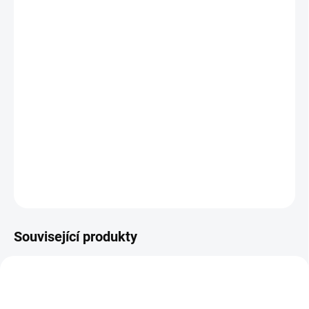
DORUČIT DO:
12.8.2026
MOŽNOSTI
DORUČENÍ
−
+
Přidat do košíku
Sada zažehlovacích korálků s předlohou. || Od 5 let
DETAILNÍ INFORMACE
ZEPTAT SE
HLÍDACÍ PES
Související produkty
VYROBENO V ČR