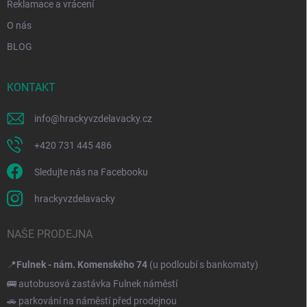
Reklamace a vrácení
O nás
BLOG
KONTAKT
info
@
hrackyvzdelavacky.cz
+420 731 445 486
Sledujte nás na Facebooku
hrackyvzdelavacky
NAŠE PRODEJNA
📍
Fulnek - nám. Komenského 74
(u podloubí s bankomaty)
🚌 autobusová zastávka Fulnek náměstí
🚗 parkování na náměstí před prodejnou