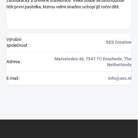
zatloukačky a dřevěné stavebnice. Velké oblibě se dlouhodobě
těší první pastelka, kterou velmi snadno uchopí již roční dítě.
Výrobní
SES Creative
společnost
:
Marssteden 46, 7547 TC Enschede, The
Adresa
:
Netherlands
E-mail
:
info@ses.nl
Z
á
p