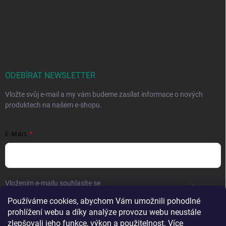
ODEBÍRAT NEWSLETTER
Vložte svůj e-mail a my vám budeme zasílat informace o nových
produktech na našem e-shopu.
E-MAIL
Vložením e-mailu souhlasíte se
zpracováním osobních údajů
.
Používáme cookies, abychom Vám umožnili pohodlné
Přihlásit se
prohlížení webu a díky analýze provozu webu neustále
zlepšovali jeho funkce, výkon a použitelnost. Více