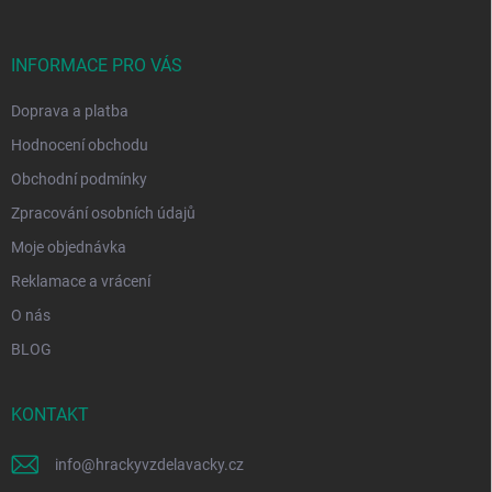
a
t
í
INFORMACE PRO VÁS
Doprava a platba
Hodnocení obchodu
Obchodní podmínky
Zpracování osobních údajů
Moje objednávka
Reklamace a vrácení
O nás
BLOG
KONTAKT
info
@
hrackyvzdelavacky.cz