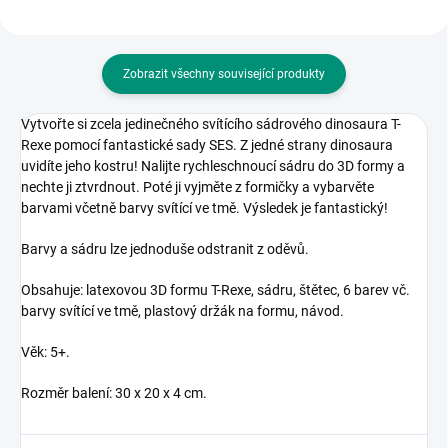
Zobrazit všechny související produkty
Vytvořte si zcela jedinečného svítícího sádrového dinosaura T-
Rexe pomocí fantastické sady SES. Z jedné strany dinosaura
uvidíte jeho kostru! Nalijte rychleschnoucí sádru do 3D formy a
nechte ji ztvrdnout. Poté ji vyjměte z formičky a vybarvěte
barvami včetně barvy svítící ve tmě. Výsledek je fantastický!
Barvy a sádru lze jednoduše odstranit z oděvů.
Obsahuje: latexovou 3D formu T-Rexe, sádru, štětec, 6 barev vč.
barvy svítící ve tmě, plastový držák na formu, návod.
Věk: 5+.
Rozměr balení: 30 x 20 x 4 cm.