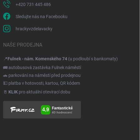
+420 731 445 486
Sledujte nás na Facebooku
hrackyvzdelavacky
NAŠE PRODEJNA
📍
Fulnek - nám. Komenského 74
(u podloubí s bankomaty)
🚌 autobusová zastávka Fulnek náměstí
🚗 parkování na náměstí před prodejnou
💵 platba v hotovosti, kartou, QR kódem
🚪
KLIK
pro aktuální otevírací dobu