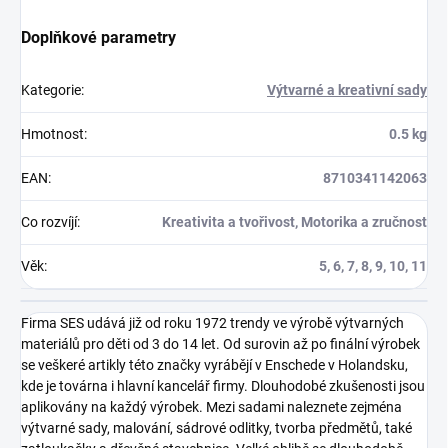
Doplňkové parametry
Kategorie
:
Výtvarné a kreativní sady
Hmotnost
:
0.5 kg
EAN
:
8710341142063
Co rozvíjí
:
Kreativita a tvořivost, Motorika a zručnost
Věk
:
5, 6, 7, 8, 9, 10, 11
Firma SES udává již od roku 1972 trendy ve výrobě výtvarných
materiálů pro děti od 3 do 14 let. Od surovin až po finální výrobek
se veškeré artikly této značky vyrábějí v Enschede v Holandsku,
kde je továrna i hlavní kancelář firmy. Dlouhodobé zkušenosti jsou
aplikovány na každý výrobek. Mezi sadami naleznete zejména
výtvarné sady, malování, sádrové odlitky, tvorba předmětů, také