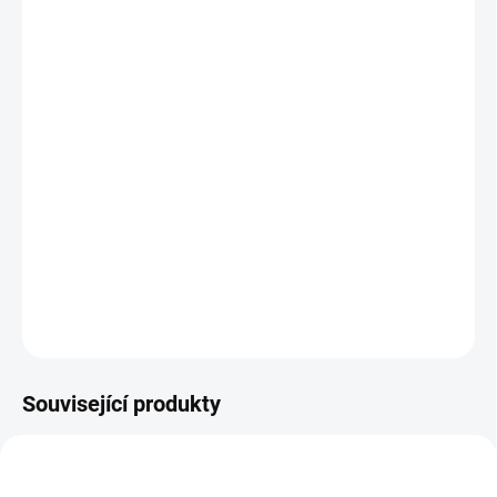
DORUČIT DO:
12.8.2026
MOŽNOSTI
DORUČENÍ
−
+
Přidat do košíku
Vytvořte si zcela jedinečného svítícího sádrového dinosaura T-
Rexe pomocí sady s formičkou a barvami. || Od 5 let
DETAILNÍ INFORMACE
ZEPTAT SE
HLÍDACÍ PES
Související produkty