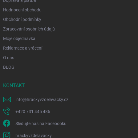
Doprava a platba
Hodnocení obchodu
Obchodní podmínky
Zpracování osobních údajů
Moje objednávka
Reklamace a vrácení
O nás
BLOG
KONTAKT
info
@
hrackyvzdelavacky.cz
+420 731 445 486
Sledujte nás na Facebooku
hrackyvzdelavacky