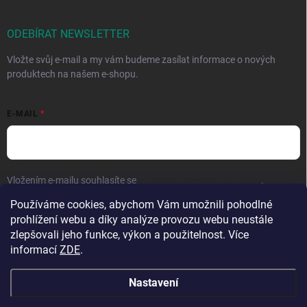
ODEBÍRAT NEWSLETTER
Vložte svůj e-mail a my vám budeme zasílat informace o nových
produktech na našem e-shopu.
E-MAIL
Vložením e-mailu souhlasíte se
zpracováním osobních údajů
.
Používáme cookies, abychom Vám umožnili pohodlné
Přihlásit se
prohlížení webu a díky analýze provozu webu neustále
zlepšovali jeho funkce, výkon a použitelnost. Více
informací
ZDE
.
Nastavení