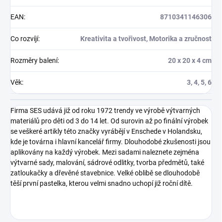
EAN
:
8710341146306
Co rozvíjí
:
Kreativita a tvořivost, Motorika a zručnost
Rozměry balení
:
20 x 20 x 4 cm
Věk
:
3, 4, 5, 6
Firma SES udává již od roku 1972 trendy ve výrobě výtvarných
materiálů pro děti od 3 do 14 let. Od surovin až po finální výrobek
se veškeré artikly této značky vyrábějí v Enschede v Holandsku,
kde je továrna i hlavní kancelář firmy. Dlouhodobé zkušenosti jsou
aplikovány na každý výrobek. Mezi sadami naleznete zejména
výtvarné sady, malování, sádrové odlitky, tvorba předmětů, také
zatloukačky a dřevěné stavebnice. Velké oblibě se dlouhodobě
těší první pastelka, kterou velmi snadno uchopí již roční dítě.