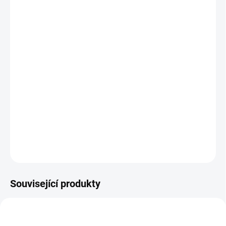
DORUČIT DO:
12.8.2026
MOŽNOSTI
DORUČENÍ
−
+
Přidat do košíku
Výtvarná a vzdělávací sada. Lepení, vybarvování a luštění.
Vytvořte si kartičky s dinosaury! || Od 3 let
DETAILNÍ INFORMACE
ZEPTAT SE
HLÍDACÍ PES
Související produkty