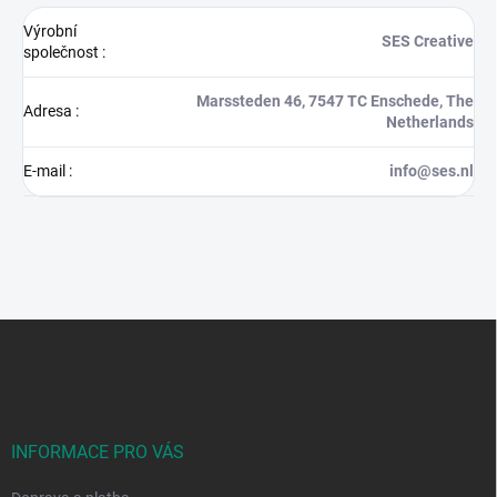
Výrobní
SES Creative
společnost
:
Marssteden 46, 7547 TC Enschede, The
Adresa
:
Netherlands
E-mail
:
info@ses.nl
Z
á
p
a
t
í
INFORMACE PRO VÁS