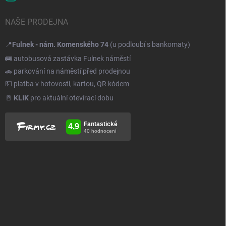
NAŠE PRODEJNA
📍
Fulnek - nám. Komenského 74
(u podloubí s bankomaty)
🚌 autobusová zastávka Fulnek náměstí
🚗 parkování na náměstí před prodejnou
💵 platba v hotovosti, kartou, QR kódem
🚪
KLIK
pro aktuální otevírací dobu