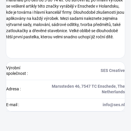
se veškeré artikly této značky vyrábějí v Enschede v Holandsku,
kde je továrna i hlavní kancelář firmy. Dlouhodobé zkušenosti jsou
aplikovány na každý výrobek. Mezi sadami naleznete zejména
výtvarné sady, malování, sádrové odlitky, tvorba předmětů, také
zatloukačky a dřevěné stavebnice. Velké oblibě se dlouhodobě
těší první pastelka, kterou velmi snadno uchopí již roční dítě.
Výrobní
SES Creative
společnost
:
Marssteden 46, 7547 TC Enschede, The
Adresa
:
Netherlands
E-mail
:
info@ses.nl