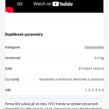
Doplňkové parametry
Kategorie
:
Omalovánky
Hmotnost
:
0.2 kg
EAN
:
8710341144210
Co rozvíjí
:
Kreativita a tvořivost, Motorika a zručnost
Věk
:
1, 2, 3, 4, 5, 6
Firma SES udává již od roku 1972 trendy ve výrobě výtvarných
materiálů pro děti od 3 do 14 let. Od surovin až po finální výrobek