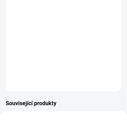
DORUČIT DO:
12.8.2026
MOŽNOSTI
DORUČENÍ
−
+
Přidat do košíku
Kouzlení jen s mokrým štětcem bez potřeby barev a bez
nepořádku. || Od 1 roku
DETAILNÍ INFORMACE
ZEPTAT SE
HLÍDACÍ PES
Související produkty
VYROBENO V ČR