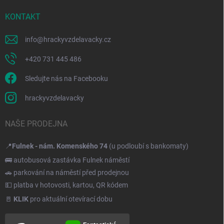
KONTAKT
info
@
hrackyvzdelavacky.cz
+420 731 445 486
Sledujte nás na Facebooku
hrackyvzdelavacky
NAŠE PRODEJNA
📍
Fulnek - nám. Komenského 74
(u podloubí s bankomaty)
🚌 autobusová zastávka Fulnek náměstí
🚗 parkování na náměstí před prodejnou
💵 platba v hotovosti, kartou, QR kódem
🚪
KLIK
pro aktuální otevírací dobu