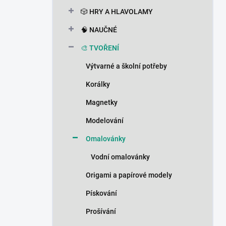
n
🎲 HRY A HLAVOLAMY
í
p
🧠 NAUČNÉ
a
n
🎨 TVOŘENÍ
e
Výtvarné a školní potřeby
l
Korálky
Magnetky
Modelování
Omalovánky
Vodní omalovánky
Origami a papírové modely
Pískování
Prošívání