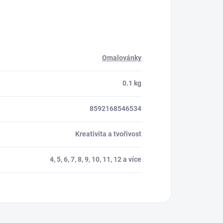
Omalovánky
0.1 kg
8592168546534
Kreativita a tvořivost
4, 5, 6, 7, 8, 9, 10, 11, 12 a více