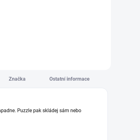
Do košíku
Do košíku
ouzlení jen s
Výtvarná sada
okrým štětcem
obrázků a
ez potřeby barev a
unikátního
ez nepořádku. ||
bezbarvého fixů
d 1 roku
plnitelného vodou
pro bezpečné
malování. || Od 18
měsíců
Značka
Ostatní informace
 napadne. Puzzle pak skládej sám nebo