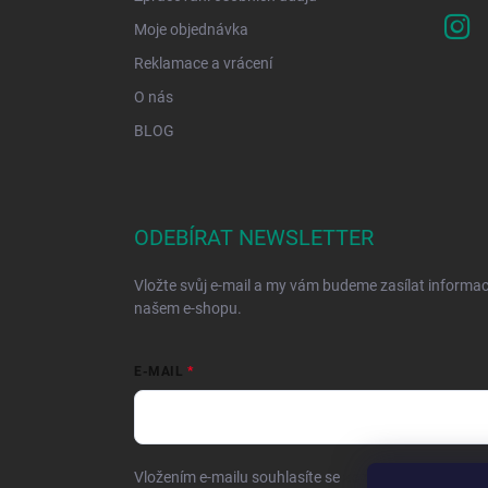
Moje objednávka
Reklamace a vrácení
O nás
BLOG
ODEBÍRAT NEWSLETTER
Vložte svůj e-mail a my vám budeme zasílat informa
našem e-shopu.
E-MAIL
Vložením e-mailu souhlasíte se
zpracováním osobníc