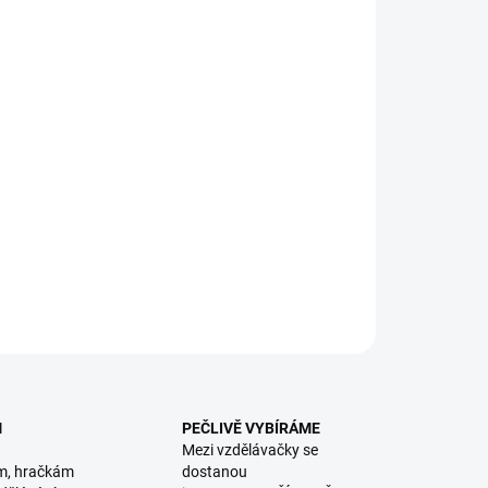
:
EME DORUČIT
8.2026
NOSTI DORUČENÍ
−
+
Přidat do košíku
le bez potisku k vlastnímu tvoření. | Od 4 let
ILNÍ INFORMACE
ZEPTAT SE
HLÍDACÍ PES
M
PEČLIVĚ VYBÍRÁME
Mezi vzdělávačky se
m, hračkám
dostanou