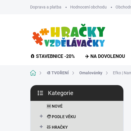
Přejít
Doprava a platba
Hodnocení obchodu
Obchodn
na
obsah
🧲 STAVEBNICE -20%
✈️ NA DOVOLENOU
Domů
🎨 TVOŘENÍ
Omalovánky
Efko | Na
P
Kategorie
o
Přeskočit
s
kategorie
t
🆕 NOVÉ
r
🧒 PODLE VĚKU
a
n
🧸 HRAČKY