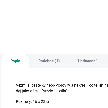
Do košíku
Do košíku
Dřevěná stavebnice
20 velkých pevných
K
se 30 barevnými
dílů tvořících 10
m
prvky včetně
samostatných
b
kostiček s
dvojic kartiček,
b
emotikony nabízí
které spolu
O
mnoho zábavy. ||
tematicky souvisejí.
Od 2 let
|| Od 3 let
Popis
Podobné (4)
Hodnocení
Vezmi si pastelky nebo vodovky a nakresli, co tě jen
dej jako dárek. Puzzle 11 dílků.
Rozměry: 16 x 23 cm