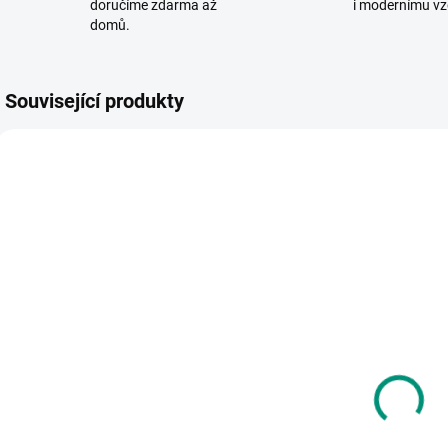
doručíme zdarma až
i modernímu vz
domů.
Související produkty
SKLADEM
SKLADEM
(2 KS)
(1 KS)
CUBIKA |
Puzzlika |
S
Dřevěná
Naučné puzzle
p
stavebnice
Můj domov
š
Barevné
424 Kč
235 Kč
domečky 30
dílů