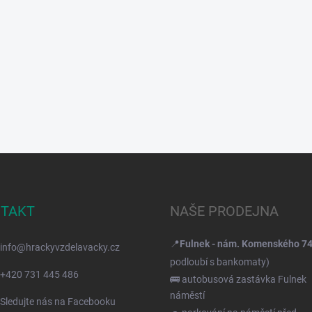
TAKT
NAŠE PRODEJNA
📍
Fulnek - nám. Komenského 7
info
@
hrackyvzdelavacky.cz
podloubí s bankomaty)
+420 731 445 486
🚌 autobusová zastávka Fulnek
náměstí
Sledujte nás na Facebooku