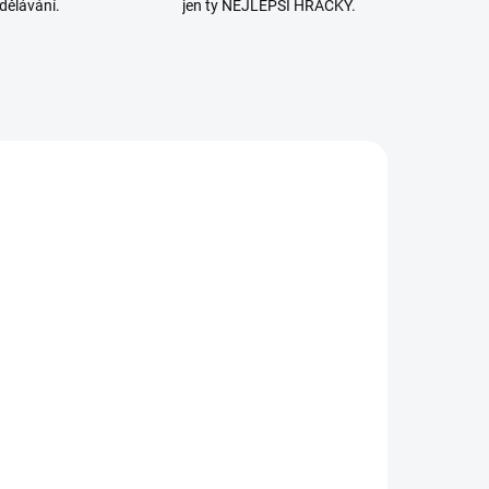
dělávání.
jen ty NEJLEPŠÍ HRAČKY.
SKLADEM
SKLADEM
(1 KS)
(>2 KS)
ES | Moje
Djeco |
rvní malování
Malování
tětcem a
vodou Život v
vodou
lese
325 Kč
260 Kč