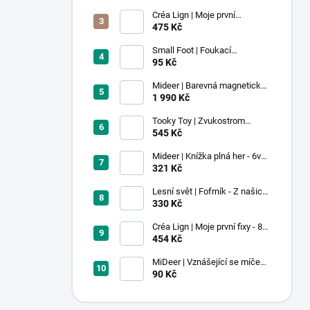
Créa Lign | Moje první
voskovky - 9 ks
475 Kč
Small Foot | Foukací
lokomotiva s balonkem 1 ks
95 Kč
Mideer | Barevná magnetická
stavebnice - 100 ks
1 990 Kč
Tooky Toy | Zvukostrom
Pastel
545 Kč
Mideer | Knížka plná her - 6v1 -
Dobrodružství v muzeu
321 Kč
Lesní svět | Fofrník - Z našich
lesů
330 Kč
Créa Lign | Moje první fixy - 8
ks
454 Kč
MiDeer | Vznášející se míček -
červený
90 Kč