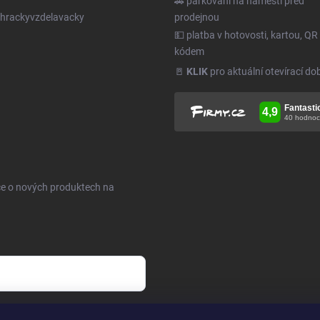
🚗 parkování na náměstí před
hrackyvzdelavacky
prodejnou
💵 platba v hotovosti, kartou, QR
kódem
🚪
KLIK
pro aktuální otevírací do
ce o nových produktech na
h údajů
.