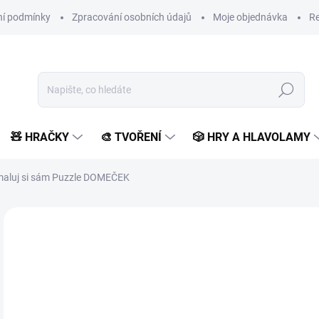
í podmínky
Zpracování osobních údajů
Moje objednávka
Re
Hledat
🧸 HRAČKY
🎨 TVOŘENÍ
🎲 HRY A HLAVOLAMY
maluj si sám Puzzle DOMEČEK
Neohodnoceno
Podrobnosti hodnocení
ZNAČKA:
EFKO
VYROBENO V ČR
50
41 
Měr
SK