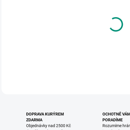
cena
MŮŽ
DO:
12.
MOŽ
Puzz
DETA
DOPRAVA KURÝREM
OCHOTNĚ VÁ
ZDARMA
PORADÍME
Objednávky nad 2500 Kč
Rozumíme hrá