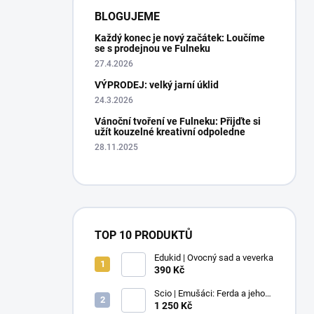
BLOGUJEME
Každý konec je nový začátek: Loučíme
se s prodejnou ve Fulneku
27.4.2026
VÝPRODEJ: velký jarní úklid
24.3.2026
Vánoční tvoření ve Fulneku: Přijďte si
užít kouzelné kreativní odpoledne
28.11.2025
TOP 10 PRODUKTŮ
Edukid | Ovocný sad a veverka
390 Kč
Scio | Emušáci: Ferda a jeho
mouchy (1. díl)
1 250 Kč