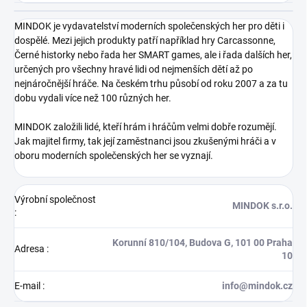
MINDOK je vydavatelství moderních společenských her pro děti i
dospělé. Mezi jejich produkty patří například hry Carcassonne,
Černé historky nebo řada her SMART games, ale i řada dalších her,
určených pro všechny hravé lidi od nejmenších dětí až po
nejnáročnější hráče. Na českém trhu působí od roku 2007 a za tu
dobu vydali více než 100 různých her.
MINDOK založili lidé, kteří hrám i hráčům velmi dobře rozumějí.
Jak majitel firmy, tak její zaměstnanci jsou zkušenými hráči a v
oboru moderních společenských her se vyznají.
Výrobní společnost
MINDOK s.r.o.
:
Korunní 810/104, Budova G, 101 00 Praha
Adresa
:
10
E-mail
:
info@mindok.cz