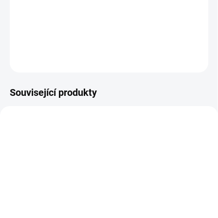
Sedm draků je promyšlená kvalitní zábava pro začínající hráče ale i
zkušené herní matadory. || Od 8 let
DETAILNÍ INFORMACE
ZEPTAT SE
HLÍDACÍ PES
Související produkty
AKCE 🚨
POSLEDNÍ KUSY
POSLEDNÍ KUSY
SKLADEM
SKLADEM
(1 KS)
(1 KS)
Betexa | Harry Potter -
Mindok | Zámky šíleného