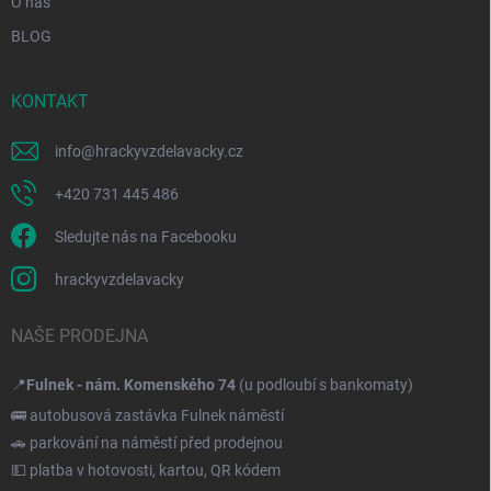
O nás
BLOG
KONTAKT
info
@
hrackyvzdelavacky.cz
+420 731 445 486
Sledujte nás na Facebooku
hrackyvzdelavacky
NAŠE PRODEJNA
📍
Fulnek - nám. Komenského 74
(u podloubí s bankomaty)
🚌 autobusová zastávka Fulnek náměstí
🚗 parkování na náměstí před prodejnou
💵 platba v hotovosti, kartou, QR kódem