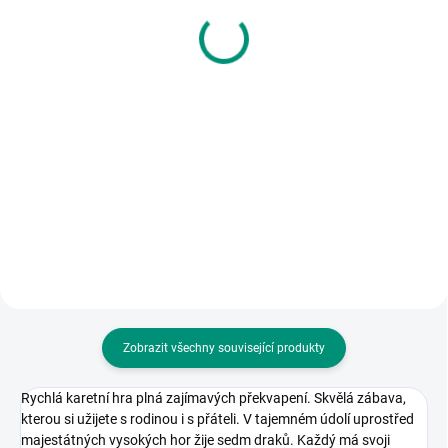
Cesta Zapovězeným
krále Ludvíka
lesem
1 224 Kč
325 Kč
Do košíku
Do košíku
Staňte se staviteli v období vlády
krále Ludvíka II. Bavorského a
Vylákejte do Zapovězeného lesa s
postavte zámek dle jeho
Harrym a Hermionou Dolores
požadavků. || Od 10 let
Umbrigeovou. Rodinná hra. || Od
6 let
Zobrazit všechny související produkty
Rychlá karetní hra plná zajímavých překvapení. Skvělá zábava,
kterou si užijete s rodinou i s přáteli. V tajemném údolí uprostřed
majestátných vysokých hor žije sedm draků. Každý má svoji