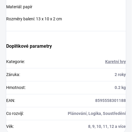
Materiál: papír
Rozměry balení: 13 x 10 x 2 cm
Doplňkové parametry
Kategorie
:
Karetní hry
Záruka
:
2 roky
Hmotnost
:
0.2 kg
EAN
:
8595558301188
Co rozvíjí
:
Plánování, Logika, Soustředění
Věk
:
8, 9, 10, 11, 12 a více