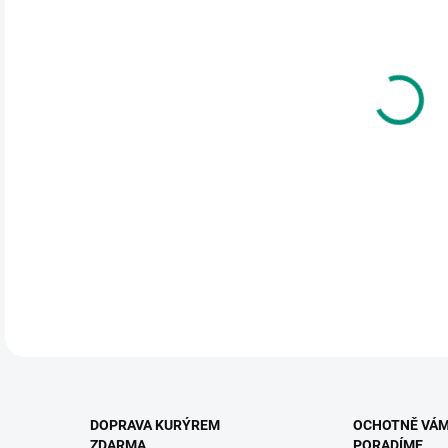
DO:
12.
MOŽ
KNIH
obdo
podn
logi
DETA
DOPRAVA KURÝREM
OCHOTNĚ VÁ
ZDARMA
PORADÍME