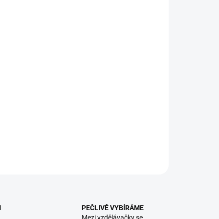
8.2026
NOSTI DORUČENÍ
−
+
Přidat do košíku
A: Pozorujte dění na trhu během jednotlivých ročních
bí, za různého počasí a v různou denní dobu.
Rok na trhu
ěcuje zvídavost, rozvíjí postřeh, podporuje představivost i
cké myšlení. Leporelo. || Věk 3+
ILNÍ INFORMACE
ZEPTAT SE
HLÍDACÍ PES
M
PEČLIVĚ VYBÍRÁME
Mezi vzdělávačky se