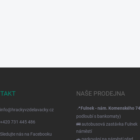
TAKT
NAŠE PRODEJNA
📍
Fulnek - nám. Komenského 7
info
@
hrackyvzdelavacky.cz
podloubí s bankomaty)
+420 731 445 486
🚌 autobusová zastávka Fulnek
náměstí
Sledujte nás na Facebooku
🚗 parkování na náměstí před