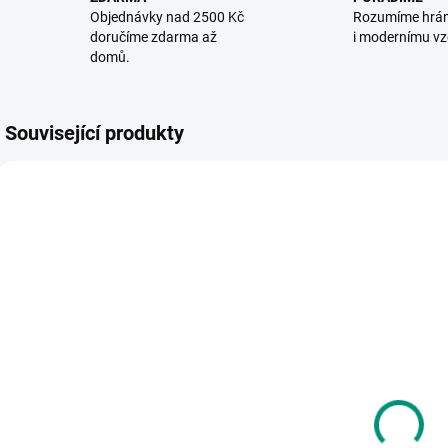
Objednávky nad 2500 Kč
Rozumíme hrá
doručíme zdarma až
i modernímu vz
domů.
Související produkty
VYROBENO V ČR
AKCE 🚨
POSLEDNÍ KUSY
SKLADEM
SKLADEM
(1 KS)
(1 KS)
Betexa |
Albi | Kvídovy
PEXETRIO
příběhy -
|
Ovoce a
Veselá
B
zelenina
chapadla
k
210 Kč
189 Kč