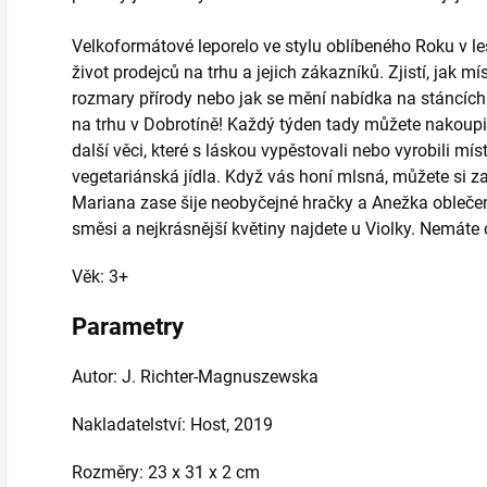
Velkoformátové leporelo ve stylu oblíbeného Roku v le
život prodejců na trhu a jejich zákazníků. Zjistí, jak mí
rozmary přírody nebo jak se mění nabídka na stáncích 
na trhu v Dobrotíně! Každý týden tady můžete nakoupi
další věci, které s láskou vypěstovali nebo vyrobili mís
vegetariánská jídla. Když vás honí mlsná, můžete si z
Mariana zase šije neobyčejné hračky a Anežka oblečen
směsi a nejkrásnější květiny najdete u Violky. Nemáte 
Věk: 3+
Parametry
Autor: J. Richter-Magnuszewska
Nakladatelství: Host, 2019
Rozměry: 23 x 31 x 2 cm