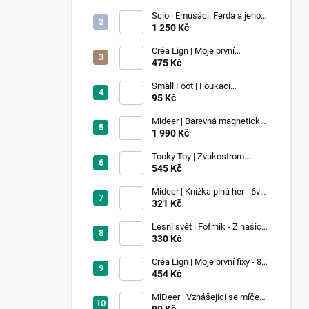
Scio | Emušáci: Ferda a jeho
mouchy (1. díl)
1 250 Kč
Créa Lign | Moje první
voskovky - 9 ks
475 Kč
Small Foot | Foukací
lokomotiva s balonkem 1 ks
95 Kč
Mideer | Barevná magnetická
stavebnice - 100 ks
1 990 Kč
Tooky Toy | Zvukostrom
Pastel
545 Kč
Mideer | Knížka plná her - 6v1 -
Dobrodružství v muzeu
321 Kč
Lesní svět | Fofrník - Z našich
lesů
330 Kč
Créa Lign | Moje první fixy - 8
ks
454 Kč
MiDeer | Vznášející se míček -
červený