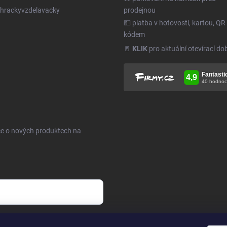
hrackyvzdelavacky
prodejnou
💵 platba v hotovosti, kartou, QR
kódem
🚪
KLIK
pro aktuální otevírací do
ce o nových produktech na
h údajů
.