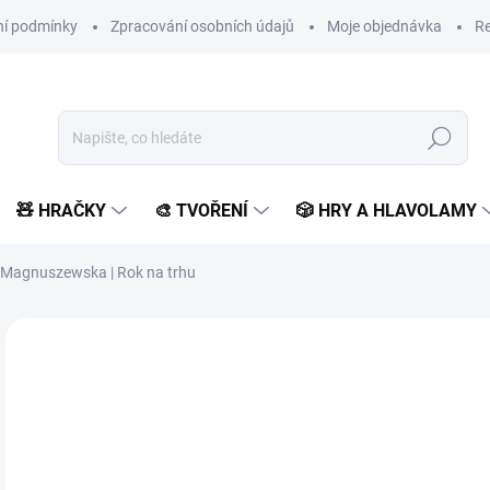
í podmínky
Zpracování osobních údajů
Moje objednávka
Re
Hledat
🧸 HRAČKY
🎨 TVOŘENÍ
🎲 HRY A HLAVOLAMY
r-Magnuszewska | Rok na trhu
Neohodnoceno
Podrobnosti hodnocení
ZNAČKA:
HOST
2
209
Měr
SK
cena
MŮŽ