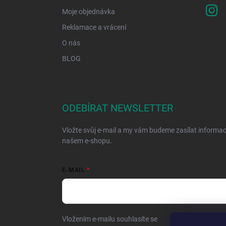
Moje objednávka
Reklamace a vrácení
O nás
BLOG
ODEBÍRAT NEWSLETTER
Vložte svůj e-mail a my vám budeme zasílat informa
našem e-shopu.
E-MAIL
Vložením e-mailu souhlasíte se
zpracováním osobníc