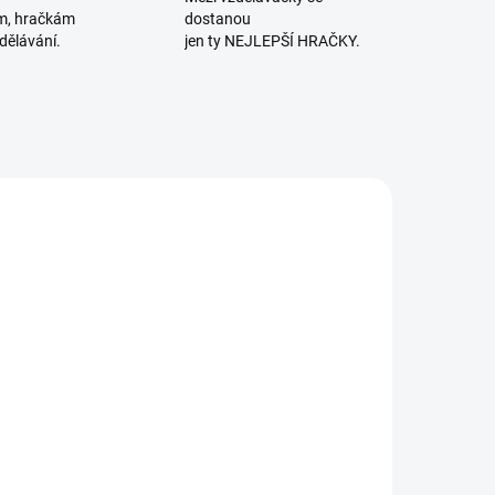
m, hračkám
dostanou
dělávání.
jen ty NEJLEPŠÍ HRAČKY.
VYROBENO V ČR
SKLADEM
SKLADEM
(2 KS)
(>2 KS)
Jana Burešová
Pipasik | Já
 Deskové hry.
strom
ylinky,
269 Kč
větiny,
262 Kč