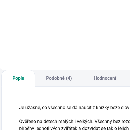
s
Do košíku
Do košíku
Vzdělávací pexetrio
Kvído se v této
J
- hra s trojicemi
krásně
r
kartiček s krásnými
ilustrované knížce setkává
z
ilustracemi. || Věk
s dětskými
n
4+
kamarády a stává
n
se součástí jejich rodiny.
a
|| Od 3 let
Popis
Podobné (4)
Hodnocení
Je úžasné, co všechno se dá naučit z knížky beze slov
Ověřeno na dětech malých i velkých. Všechny bez rozd
příběhy jednotlivých zvířátek a dozvídat se tak o jejic