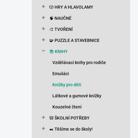
n
🎲 HRY A HLAVOLAMY
í
p
🧠 NAUČNÉ
a
n
🎨 TVOŘENÍ
e
🧩 PUZZLE A STAVEBNICE
l
📚 KNIHY
Vzdělávací knihy pro rodiče
Emušáci
Knížky pro děti
Látkové a gumové knížky
Kouzelné čtení
🎒 ŠKOLNÍ POTŘEBY
✒️ Těšíme se do školy!