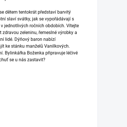
se dětem tentokrát představí barvitý
stní slaví svátky, jak se vypořádávají s
v jednotlivých ročních obdobích. Vítejte
t zdravou zeleninu, řemeslné výrobky a
tní lidé. Dýňový baron nabízí
ajít ke stánku manželů Vanilkových.
í. Bylinkářka Boženka připravuje léčivé
chuť se u nás zastavit?