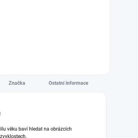
tromy a keře
Do košíku
Do košíku
Kniha, která dětem
od 5 let přináší
ednoduché a
zábavné aktivity a
ychlé hry, které děti
příběh starého
abaví a přitom je
Dubu. Seznamují se
aučí poznávat
v ní s rostlinnou a
ejznámější stromy
živočišnou říší. || Od
 byliny. || Od 6 let
5 let
Značka
Ostatní informace
!
ílu věku baví hledat na obrázcích
h zvyklostech.