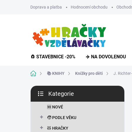
Přejít
Doprava a platba
Hodnocení obchodu
Obchodn
na
obsah
🧲 STAVEBNICE -20%
✈️ NA DOVOLENOU
Domů
📚 KNIHY
Knížky pro děti
J. Richte
P
Kategorie
o
Přeskočit
s
kategorie
t
🆕 NOVÉ
r
🧒 PODLE VĚKU
a
n
🧸 HRAČKY