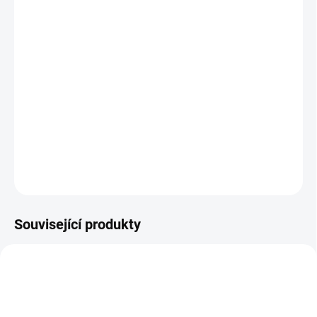
MOŽNOSTI
DORUČENÍ
−
+
Přidat do košíku
KNIHA: Zábavné čtení pro všechny brášky a sestřičky s důležitým
poselstvím! || Od 6 let
DETAILNÍ INFORMACE
ZEPTAT SE
HLÍDACÍ PES
Související produkty
AKCE 🚨
NEJPRODÁVANĚJŠÍ
NAŠE FOTKY