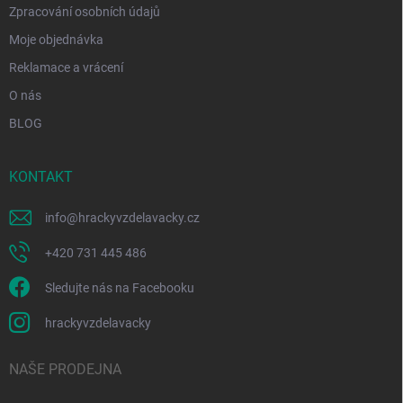
Zpracování osobních údajů
Moje objednávka
Reklamace a vrácení
O nás
BLOG
KONTAKT
info
@
hrackyvzdelavacky.cz
+420 731 445 486
Sledujte nás na Facebooku
hrackyvzdelavacky
NAŠE PRODEJNA