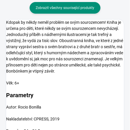
Zobrazit všechny související produkty
Kdopak by někdy neměl problém se svým sourozencem! Kniha je
určena pro děti, které někdy se svým sourozencem nevycházejí.
Jednoduchý příběh s nádhernými ilustracemi je tak trefný a
výstižný, že vydá za tisíc slov. Oboustranná kniha, ve které z jedné
strany vypráví sestra o svém bratrovi a z druhé bratr o sestře, má
odlehčující styl, který s humorným nádechem a zpracováním vede
k uvědomění si, jak moc pro nás sourozenci znamenají. Je velkým
přínosem pro děti nejen po stránce umělecké, ale také psychické.
Bonbónkem je vtipný závěr.
Věk: 6+
Parametry
Autor: Rocio Bonilla
Nakladatelství: CPRESS, 2019