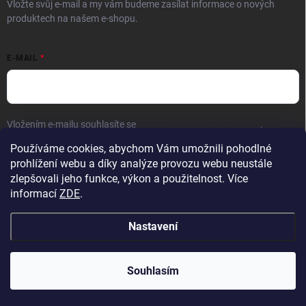
Vložte svůj e-mail a my vám budeme zasílat informace o nových
produktech na našem e-shopu.
E-MAIL
Vložením e-mailu souhlasíte se
zpracováním osobních údajů
.
Používáme cookies, abychom Vám umožnili pohodlné
Přihlásit se
prohlížení webu a díky analýze provozu webu neustále
zlepšovali jeho funkce, výkon a použitelnost. Více
informací
ZDE
.
Nastavení
Copyright 2026
Hračky vzdělávačky
. Všechna práva vyhrazena.
Upravit
nastavení cookies
Přejeme krásné prázdniny! 🧡 | Vaše objednávky
Souhlasím
odesíláme bez omezení z nového skladu.
Vytvořil Shoptet