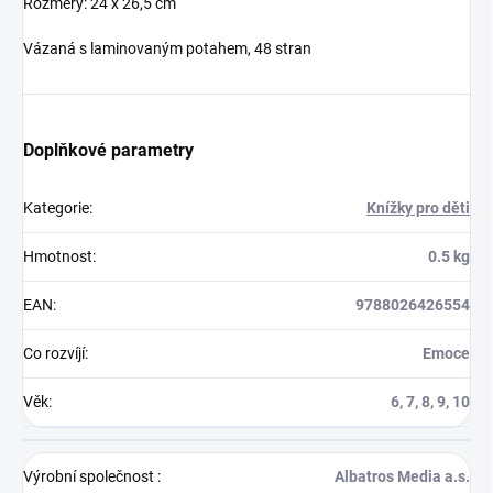
Rozměry: 24 x 26,5 cm
Vázaná
s laminovaným potahem
, 48 stran
Doplňkové parametry
Kategorie
:
Knížky pro děti
Hmotnost
:
0.5 kg
EAN
:
9788026426554
Co rozvíjí
:
Emoce
Věk
:
6, 7, 8, 9, 10
Výrobní společnost
:
Albatros Media a.s.