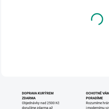
DO:
12.
MOŽ
Pouš
zve 
DETA
DOPRAVA KURÝREM
OCHOTNĚ VÁ
ZDARMA
PORADÍME
Objednávky nad 2500 Kč
Rozumíme hrá
doručíme zdarma až
i modernímu vz