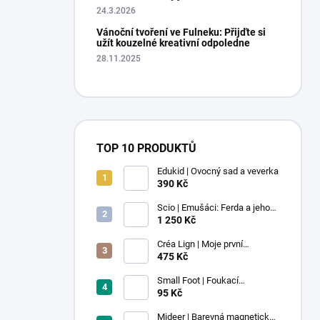
24.3.2026
Vánoční tvoření ve Fulneku: Přijďte si
užít kouzelné kreativní odpoledne
28.11.2025
TOP 10 PRODUKTŮ
Edukid | Ovocný sad a veverka
390 Kč
Scio | Emušáci: Ferda a jeho
mouchy (1. díl)
1 250 Kč
Créa Lign | Moje první
voskovky - 9 ks
475 Kč
Small Foot | Foukací
lokomotiva s balonkem 1 ks
95 Kč
Mideer | Barevná magnetická