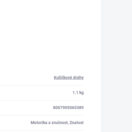
Kuličkové dráhy
1.1 kg
8007905065389
Motorika a zručnost, Znalost