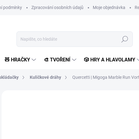
í podmínky
Zpracování osobních údajů
Moje objednávka
Re
Hledat
🧸 HRAČKY
🎨 TVOŘENÍ
🎲 HRY A HLAVOLAMY
skládačky
Kuličkové dráhy
Quercetti | Migoga Marble Run Vort
1 hodnocení
Podrobnosti hodnocení
ZNAČKA:
QUERCETTI
5
493
Měr
SK
cena
MŮŽ