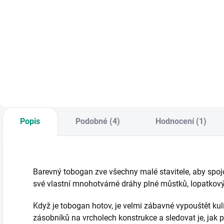
Do košíku
Kubus obsahuje
Z
Co se děje, když do
devět kalíšků
s
rodiny přijde bráška
různých barev,
S
nebo sestřička. V
které do sebe
z
knize opičku Páju
zapadají.
a
provází blešky
Omyvatelná
v
představující
plastová retro
d
typické pocity v
hračka. || Od 12
období narození
měsíců
sourozence. || Od 3
Popis
Podobné (4)
Hodnocení (1)
let
Barevný tobogan zve všechny malé stavitele, aby spojo
své vlastní mnohotvárné dráhy plné můstků, lopatkový
Když je tobogan hotov, je velmi zábavné vypouštět ku
zásobníků na vrcholech konstrukce a sledovat je, jak