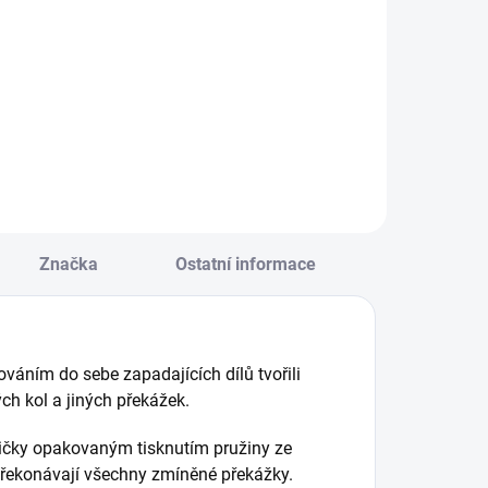
Detail
ákladní
Měkké kostky v
tavebnice řady
živých barvách, se
EVA s 222 díly. Lze
zaoblenými tvary.
 ní sestavit
Stavebnice rozvíjí u
utíčko, domeček,
dětí manuální
láček, letadlo a
zručnost, jemnou
alší. || Od 4 let
motoriku a
koordinaci ruka-
oko. || Od 6 měsíců
Značka
Ostatní informace
váním do sebe zapadajících dílů tvořili
ch kol a jiných překážek.
ličky opakovaným tisknutím pružiny ze
 překonávají všechny zmíněné překážky.