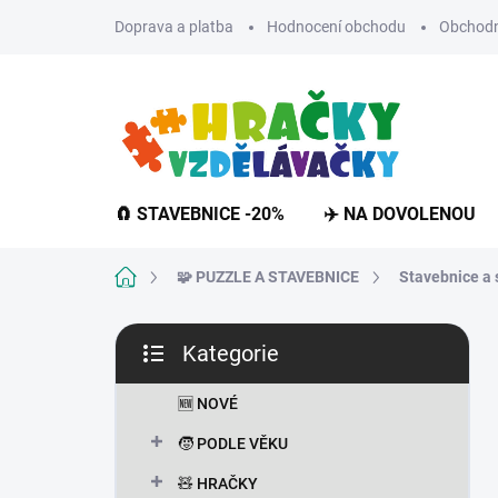
Přejít
Doprava a platba
Hodnocení obchodu
Obchodn
na
obsah
🧲 STAVEBNICE -20%
✈️ NA DOVOLENOU
Domů
🧩 PUZZLE A STAVEBNICE
Stavebnice a 
P
Kategorie
o
Přeskočit
s
kategorie
t
🆕 NOVÉ
r
🧒 PODLE VĚKU
a
n
🧸 HRAČKY