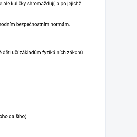
e ale kuličky shromažďují, a po jejichž
národním bezpečnostním normám.
é děti učí základům fyzikálních zákonů
noho dalšího)