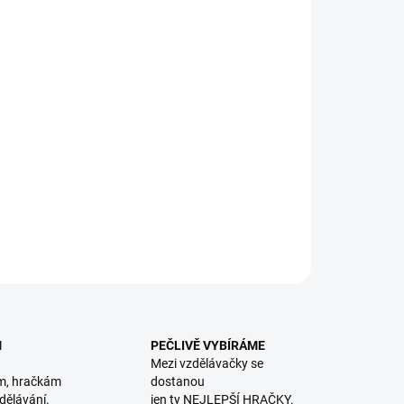
8.2026
NOSTI DORUČENÍ
−
+
Přidat do košíku
tějte kuličku zas a znova...tato vyvedená kuličková dráha
všechny malé stavitele do akce! || Od 4 let
ILNÍ INFORMACE
ZEPTAT SE
HLÍDACÍ PES
M
PEČLIVĚ VYBÍRÁME
Mezi vzdělávačky se
m, hračkám
dostanou
dělávání.
jen ty NEJLEPŠÍ HRAČKY.