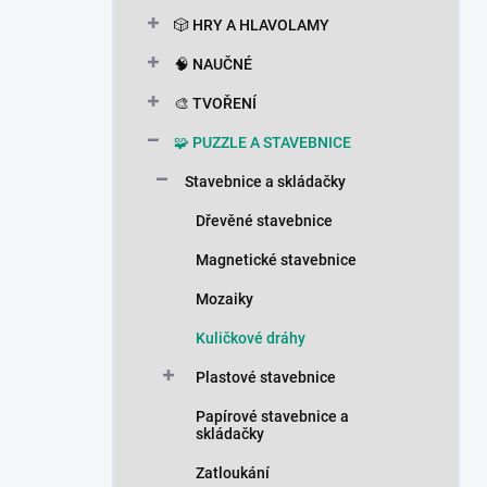
n
🎲 HRY A HLAVOLAMY
í
p
🧠 NAUČNÉ
a
n
🎨 TVOŘENÍ
e
🧩 PUZZLE A STAVEBNICE
l
Stavebnice a skládačky
Dřevěné stavebnice
Magnetické stavebnice
Mozaiky
Kuličkové dráhy
Plastové stavebnice
Papírové stavebnice a
skládačky
Zatloukání