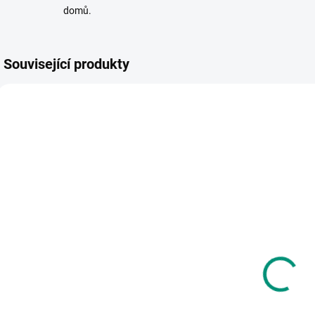
domů.
Související produkty
AKCE 🚨
VYROBENO V ČR
VYR
NEJPRODÁVANĚJŠÍ
NAŠE FOTKY
SKLADEM
SKLADEM
(2 KS)
(1 KS)
Směr | Kubus
S
Scio | Emušáci:
pyramida -
S
Pája a bleší
skládanka
cirkus (3. díl)
kulatá
J
152 Kč
1 035 Kč
Do košíku