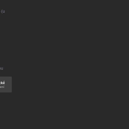
4
(u
bu