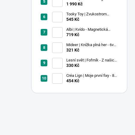
stavebnice - 100 ks
1 990 Kč
Tooky Toy | Zvukostrom
Pastel
545 Kč
Albi | Kvído - Magnetická
zvířátka: Farma
719 Kč
Mideer | Knížka plná her - 6v1 -
Dobrodružství v muzeu
321 Kč
Lesní svět | Fofrník - Z našich
lesů
330 Kč
Créa Lign | Moje první fixy - 8
ks
454 Kč