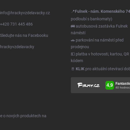
📍
Fulnek - nám. Komenského 7
info
@
hrackyvzdelavacky.cz
podloubí s bankomaty)
+420 731 445 486
🚌 autobusová zastávka Fulnek
náměstí
Sledujte nás na Facebooku
🚗 parkování na náměstí před
hrackyvzdelavacky
prodejnou
💵 platba v hotovosti, kartou, QR
kódem
🚪
KLIK
pro aktuální otevírací do
ce o nových produktech na