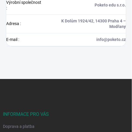
Výrobní společnost
Poketo edu s.r.o.
:
K Dolům 1924/42, 14300 Praha 4 –
Adresa
:
Modřany
E-mail
:
info@poketo.cz
Z
á
p
a
t
í
INFORMACE PRO VÁS
Doprava a platba