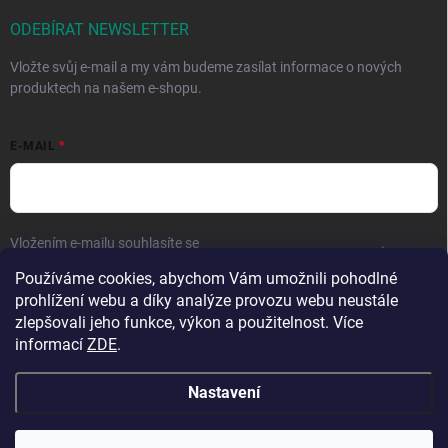
ODEBÍRAT NEWSLETTER
Vložte svůj e-mail a my vám budeme zasílat informace o nových
produktech na našem e-shopu.
E-MAIL
Vložením e-mailu souhlasíte se
zpracováním osobních údajů
.
Používáme cookies, abychom Vám umožnili pohodlné
Přihlásit se
prohlížení webu a díky analýze provozu webu neustále
zlepšovali jeho funkce, výkon a použitelnost. Více
informací
ZDE
.
Nastavení
Copyright 2026
Hračky vzdělávačky
. Všechna práva vyhrazena.
Upravit