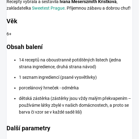
Recepty vybrala a sestavila
Ivana Meserszmith Kristková
,
zakladatelka
Sweetest Prague
. Příjemnou zábavu a dobrou chuť!
Věk
6+
Obsah balení
14 receptů na oboustranně potištěných listech (jedna
strana ingredience, druhá strana návod)
1 seznam ingrediencí (psané vysvětlivky)
porcelánový hrneček - odměrka
dětská zástěrka (zástěrky jsou vždy malým překvapením –
používáme látky zbylé v našich domácnostech, a proto se
barva či vzor se v každé sadě liší)
Další parametry