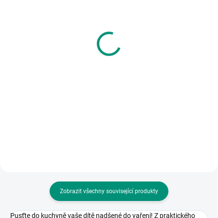
(2 KS)
(2 KS)
Pipasik | Čmáropis
Apli | Samolepicí číslice
900 ks box
210 Kč
147 Kč
Do košíku
Do košíku
Kreativní sešit pro nejmenší.
Pomocí jednoduchých úkolů si
Role 900 samolepicích koleček s
děti procvičí jemnou motoriku,
číslicemi a matematickými
základní barvy, geometrické tvary
znaménky. || Od 5 let
a počty. || Od 3 let
Zobrazit všechny související produkty
Pusťte do kuchyně vaše dítě nadšené do vaření!
Z praktického