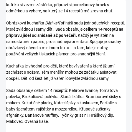
kufříku si vezme zástěrku, připraví si porcelánový hrnek s
odměrkou a vybere, na který ze 14 receptů má zrovna chuť.
Obrázková kuchařka
Děti vaří
přináší sadu jednoduchých receptů,
které zvládnou i samy děti. Sada obsahuje
celkem 14 receptů na
přípravu jídel od snídaně až po večeři.
Každý je vytištěn na
samostatném papíru, pro snadnější orientaci. Spojuje je snadný
obrázkový návod a minimum textu – a tam, kde je nutný,
používání velkých tiskacích písmen pro snadnější čtení.
Kuchařka je vhodná pro děti, které baví vaření a které již umí
zacházet s nožem. Těm menším mohou ze začátku asistovat
dospělí. Děti od šesti let již vaření obvykle zvládnou samy.
Sada obsahuje celkem 14 receptů: Kefírové lívance, Tomatová
polévka, Brokolicová polévka, Slaná lízátka, Bramborové šišky s
mákem, Kukuřičné placky, Kuřecí špízy s kuskusem, Farfalle s
baby špenátem, rajčátky a mozzarellou, Křupavé sušenky
afghánky, Banánové muffiny, Tyčinky grissini, Hráškový dip,
Makovec, Ovesná kaše.