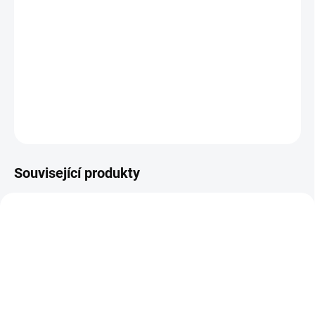
MOŽNOSTI
DORUČENÍ
Ideální dárek pro všechny malé kuchaře a kuchařky - v kufříku
najdou
: obrázkové recepty, odměrný hrnek a zástěrku. || Od 6 let
DETAILNÍ INFORMACE
ZEPTAT SE
HLÍDACÍ PES
Související produkty
VYROBENO V ČR
SKLADEM
SKLADEM