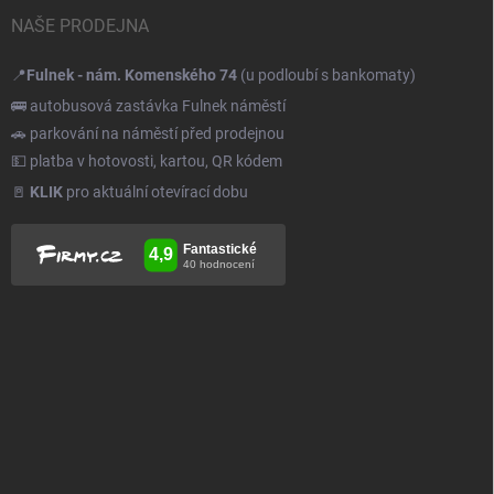
NAŠE PRODEJNA
📍
Fulnek - nám. Komenského 74
(u podloubí s bankomaty)
🚌 autobusová zastávka Fulnek náměstí
🚗 parkování na náměstí před prodejnou
💵 platba v hotovosti, kartou, QR kódem
🚪
KLIK
pro aktuální otevírací dobu