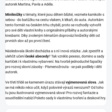
autorek Martina, Pavla a Adéla.
Miniknížky
s tématy, které jsou dětem blízké, vezmete kamkoliv s
sebou - do batůžku na cestu vlakem, k lékaři, do auta. Autorkám
tento formát na českém trhu chyběl, proto se rozhodly vytvořit
pro své děti vlastní knihy s originálními příběhy a autorskými
kresbami. Díky zvoleným tématům doprovází knížečky
děti od
prvních slov až po první čtení.
Následovala školní docházka a s ní i nová otázka: Jak
zpestřit a
ulehčit učení
české abecedy
? Tak vzniklo pexeso, domino a sady
kartiček i k vlastnímu
vybarvení. Na tvorbě jednoduché ťapačky
pro rozvoj slovní zásoby - Písmenožrouta - se pak podílely i děti
autorek.
Ve třetí třídě se kamenem úrazu stávají
vyjmenovaná slova
. Jak
se má někdo něco učit, když polovině výrazů nerozumí? Od toho
tu jsou ilustrovaná vyjmenovaná slova! Pro rozvoj fantazie a
soustředění nabízí Poketo sady k vlastnímu tvoření a deskové hry.