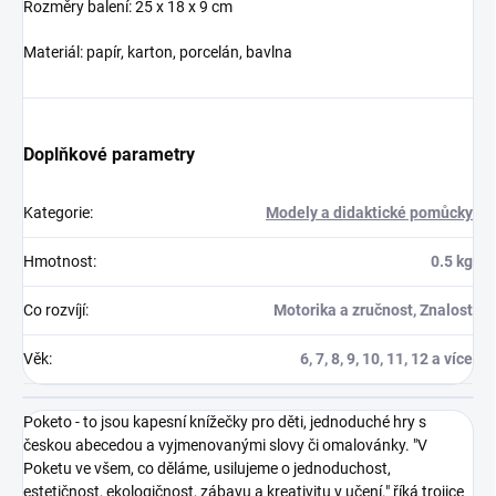
Rozměry balení: 25 x 18 x 9 cm
Materiál: papír, karton, porcelán, bavlna
Doplňkové parametry
Kategorie
:
Modely a didaktické pomůcky
Hmotnost
:
0.5 kg
Co rozvíjí
:
Motorika a zručnost, Znalost
Věk
:
6, 7, 8, 9, 10, 11, 12 a více
Poketo - to jsou kapesní knížečky pro děti, jednoduché hry s
českou abecedou a vyjmenovanými slovy či omalovánky. "V
Poketu ve všem, co děláme, usilujeme o jednoduchost,
estetičnost, ekologičnost, zábavu a kreativitu v učení." říká trojice