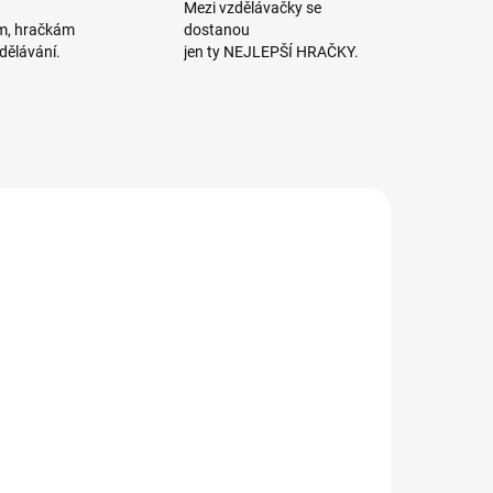
Mezi vzdělávačky se
m, hračkám
dostanou
dělávání.
jen ty NEJLEPŠÍ HRAČKY.
E 🚨
NAŠE FOTKY
LEDNÍ KUSY
SKLADEM
MOMENTÁLNĚ
(1 KS)
NEDOSTUPNÉ
aptain Smart
HABA | Moje
| Pojďme
první hra
klízet! -
Ovocný sad
společenská
386 Kč