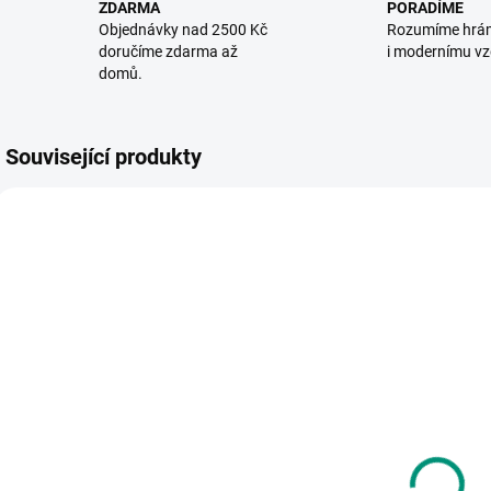
ZDARMA
PORADÍME
Objednávky nad 2500 Kč
Rozumíme hrá
doručíme zdarma až
i modernímu vz
domů.
Související produkty
VYROBENO V ČR
AKC
POS
SKLADEM
SKLADEM
(>2 KS)
(>2 KS)
Efko | Peníze
Djeco |
C
dětské EURO
Vyškrabavací
obrázky
u
60 Kč
Divočina
160 Kč