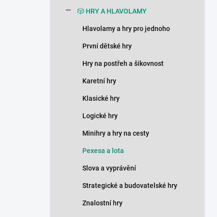
n
🎲 HRY A HLAVOLAMY
í
p
Hlavolamy a hry pro jednoho
a
n
První dětské hry
e
Hry na postřeh a šikovnost
l
Karetní hry
Klasické hry
Logické hry
Minihry a hry na cesty
Pexesa a lota
Slova a vyprávění
Strategické a budovatelské hry
Znalostní hry