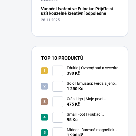
Vánoční tvoření ve Fulneku: Přijďte si
užít kouzelné kreativní odpoledne
28.11.2025
TOP 10 PRODUKTŮ
Edukid | Ovocný sad a veverka
390 Kč
Scio | Emušáci: Ferda a jeho
mouchy (1. díl)
1 250 Kč
Créa Lign | Moje první
voskovky - 9 ks
475 Kč
Small Foot | Foukací
lokomotiva s balonkem 1 ks
95 Kč
Mideer | Barevná magnetická
stavebnice - 100 ks
1 990 Kč