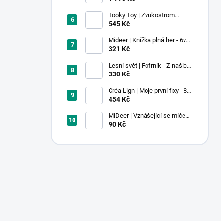
Tooky Toy | Zvukostrom
Pastel
545 Kč
Mideer | Knížka plná her - 6v1 -
Dobrodružství v muzeu
321 Kč
Lesní svět | Fofrník - Z našich
lesů
330 Kč
Créa Lign | Moje první fixy - 8
ks
454 Kč
MiDeer | Vznášející se míček -
červený
90 Kč