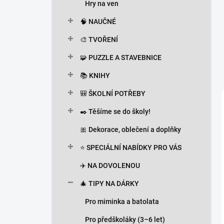
Hry na ven
🧠 NAUČNÉ
🎨 TVOŘENÍ
🧩 PUZZLE A STAVEBNICE
📚 KNIHY
🎒 ŠKOLNÍ POTŘEBY
✒️ Těšíme se do školy!
🎀 Dekorace, oblečení a doplňky
⭐ SPECIÁLNÍ NABÍDKY PRO VÁS
✈️ NA DOVOLENOU
🎄 TIPY NA DÁRKY
Pro miminka a batolata
Pro předškoláky (3–6 let)