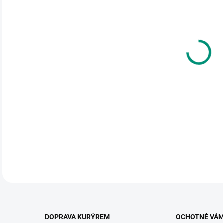
cena
MŮŽ
DO:
12.
MOŽ
Obtí
prak
cest
DETA
DOPRAVA KURÝREM
OCHOTNĚ VÁ