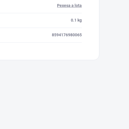
Pexesa a lota
0.1 kg
8594176980065