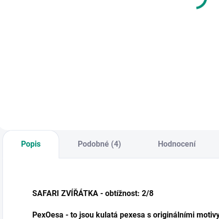
h
Do košíku
Do košíku
Evropské
platidlo do her nebo
Seškrábněte vrchní
P
obchůdku pro děti. |
vrstvu a vytvořte
v
Od 5 let
krásné obrázky. ||
s
Od 3 let
n
p
p
k
l
O
Popis
Podobné (4)
Hodnocení
SAFARI ZVÍŘÁTKA - obtížnost: 2/8
PexOesa - to jsou kulatá pexesa s originálními motiv