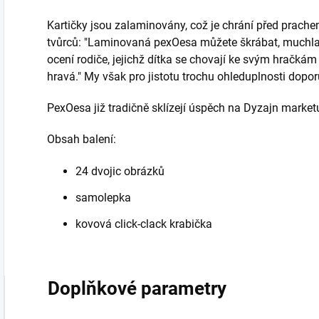
Kartičky jsou zalaminovány, což je chrání před prach
tvůrců: "Laminovaná pexOesa můžete škrábat, muchlat,
ocení rodiče, jejichž dítka se chovají ke svým hračká
hravá." My však pro jistotu trochu ohleduplnosti doporu
PexOesa již tradičně sklízejí úspěch na Dyzajn market
Obsah balení:
24 dvojic obrázků
samolepka
kovová click-clack krabička
Doplňkové parametry