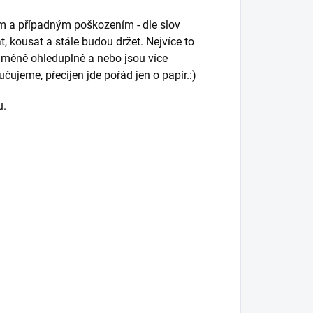
em a případným poškozením - dle slov
 kousat a stále budou držet. Nejvíce to
m méně ohleduplně a nebo jsou více
čujeme, přecijen jde pořád jen o papír.:)
u.