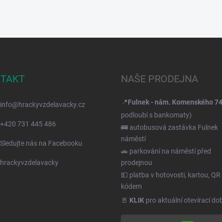
TAKT
NAŠE PRODEJNA
📍
Fulnek - nám. Komenského 7
info
@
hrackyvzdelavacky.cz
podloubí s bankomaty)
+420 731 445 486
🚌 autobusová zastávka Fulnek
náměstí
Sledujte nás na Facebooku
🚗 parkování na náměstí před
hrackyvzdelavacky
prodejnou
💵 platba v hotovosti, kartou, QR
kódem
🚪
KLIK
pro aktuální otevírací do