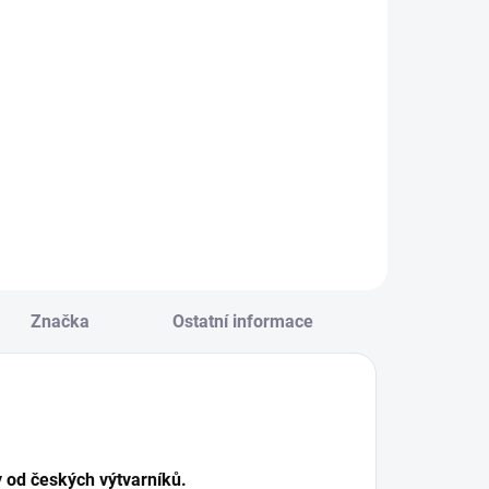
(My first
ra
615 Kč
Orchard)
Do košíku
Detail
řijměte úklidovou
Ochraň svou
ýzvu a procvičte si
ovocnou úrodu
vé reflexy. Hra vás
před zlým
aučí třídit
havranem!
ředměty a procvičí
Zábavná
aměť, postřeh,
kooperativní hra
oncentraci a
pro nejmenší děti. ||
ogické myšlení. ||
Od 2 let
d 3 let
Značka
Ostatní informace
y od českých výtvarníků.