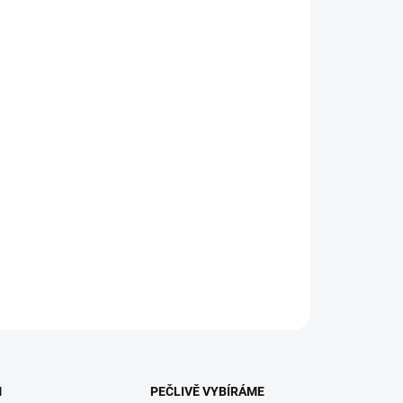
:
EME DORUČIT
8.2026
NOSTI DORUČENÍ
−
+
Přidat do košíku
žnost: 2/8. Kulatá pexesa od českých výtvarníků v
tickém kovovém pouzdře - neokoukaný dárek, skvělý na
y.
ILNÍ INFORMACE
ZEPTAT SE
HLÍDACÍ PES
M
PEČLIVĚ VYBÍRÁME