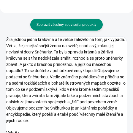
Zobrazit všechny související produkty
Žila jednou jedna královna a té velice záleželo na tom, jak vypadá.
Věřila, že je nejkrásnější ženou na světě, snad s výjimkou její
nevlastní dcery Sněhurky. Ta byla opravdu krásná a žárlivá
královna se s tím nedokázala smířit, rozhodla se proto Sněhurky
zbavit. A jak to s krásnou princeznou a její zlou macechou
dopadlo? To se dočtete v pohádkové encyklopedii Objevujeme
podzemí se Sněhurkou. Vedle známého pohádkového příběhu se
na sedmi rozkládacích a bohatě ilustrovaných mapách dozvíte i o
tom, co se v podzemí skrývá, kdo v něm kromě sedmi trpaslíků
pracuje, která zvířata tam žijí, ale také o podzemních stavbách a
dalších zajímavostech spojených s „říší“ pod povrchem země.
Objevujeme podzemí se Sněhurkou je unikátní mix pohádky a
encyklopedie, který potěší ale také poučí všechny malé čtenáře a
jejich rodiče.
Věk: 6+