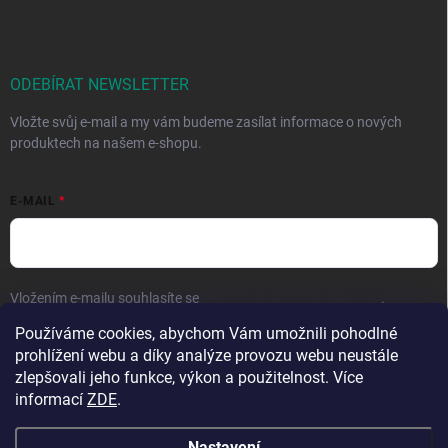
ODEBÍRAT NEWSLETTER
Vložte svůj e-mail a my vám budeme zasílat informace o nových
produktech na našem e-shopu.
E-MAIL
Vložením e-mailu souhlasíte se
zpracováním osobních údajů
.
Používáme cookies, abychom Vám umožnili pohodlné
Přihlásit se
prohlížení webu a díky analýze provozu webu neustále
zlepšovali jeho funkce, výkon a použitelnost. Více
informací
ZDE
.
Nastavení