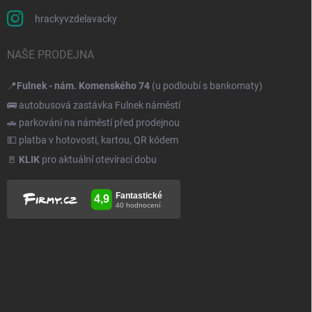
hrackyvzdelavacky
NAŠE PRODEJNA
📍
Fulnek - nám. Komenského 74
(u podloubí s bankomaty)
🚌 autobusová zastávka Fulnek náměstí
🚗 parkování na náměstí před prodejnou
💵 platba v hotovosti, kartou, QR kódem
🚪
KLIK
pro aktuální otevírací dobu