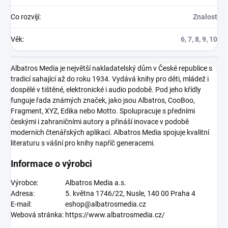
Co rozvíjí
:
Znalost
Věk
:
6, 7, 8, 9, 10
Albatros Media je největší nakladatelský dům v České republice s
tradicí sahající až do roku 1934. Vydává knihy pro děti, mládež i
dospělé v tištěné, elektronické i audio podobě. Pod jeho křídly
funguje řada známých značek, jako jsou Albatros, CooBoo,
Fragment, XYZ, Edika nebo Motto. Spolupracuje s předními
českými i zahraničními autory a přináší inovace v podobě
moderních čtenářských aplikací. Albatros Media spojuje kvalitní
literaturu s vášní pro knihy napříč generacemi.
Informace o výrobci
Výrobce:
Albatros Media a.s.
Adresa:
5. května 1746/22, Nusle, 140 00 Praha 4
E-mail:
eshop@albatrosmedia.cz
Webová stránka:
https://www.albatrosmedia.cz/