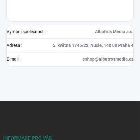
Výrobní společnost
:
Albatros Media a.s.
Adresa
:
5. května 1746/22, Nusle, 140 00 Praha 4
E-mail
:
eshop@albatrosmedia.cz
Z
á
p
a
t
í
INFORMACE PRO VÁS