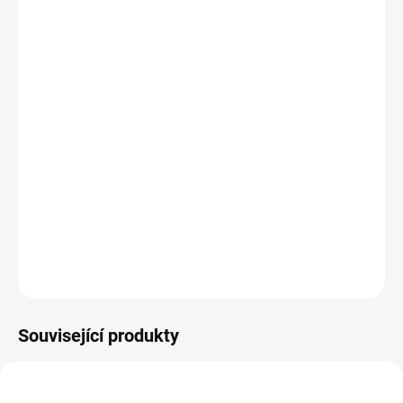
MŮŽEME
DORUČIT DO:
12.8.2026
MOŽNOSTI
DORUČENÍ
−
+
Přidat do košíku
KNIHA: Unikátní mix známé pohádky a poutavé encyklopedie. || Od
6 let
DETAILNÍ INFORMACE
ZEPTAT SE
HLÍDACÍ PES
Související produkty
AKCE 🚨
POSLEDNÍ KUSY
POSLEDNÍ KUSY