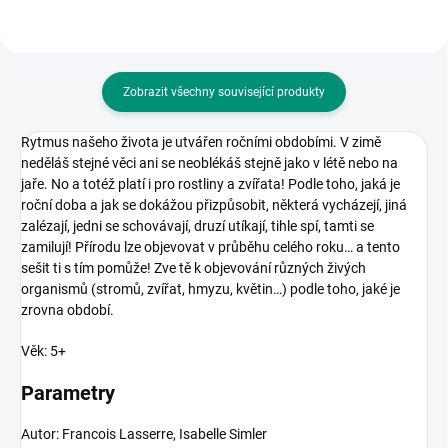
Zobrazit všechny související produkty
Rytmus našeho života je utvářen ročními obdobími. V zimě
neděláš stejné věci ani se neoblékáš stejně jako v létě nebo na
jaře. No a totéž platí i pro rostliny a zvířata! Podle toho, jaká je
roční doba a jak se dokážou přizpůsobit, některá vycházejí, jiná
zalézají, jedni se schovávají, druzí utíkají, tihle spí, tamti se
zamilují! Přírodu lze objevovat v průběhu celého roku… a tento
sešit ti s tím pomůže! Zve tě k objevování různých živých
organismů (stromů, zvířat, hmyzu, květin…) podle toho, jaké je
zrovna období.
Věk: 5+
Parametry
Autor: Francois Lasserre, Isabelle Simler