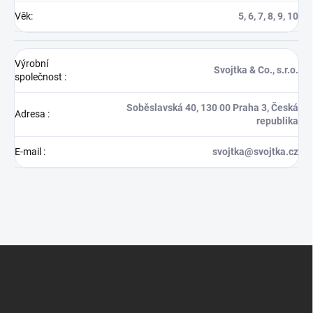
Věk
:
5, 6, 7, 8, 9, 10
Výrobní
Svojtka & Co., s.r.o.
společnost
:
Soběslavská 40, 130 00 Praha 3, Česká
Adresa
:
republika
E-mail
:
svojtka@svojtka.cz
Z
á
p
a