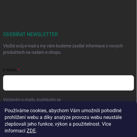
ODEBÍRAT NEWSLETTER
Vložte svůj e-mail a my vám budeme zasílat informace o nových
produktech na našem e-shopu.
E-MAIL
Vložením e-mailu souhlasíte se
zpracováním osobních údajů
.
Používáme cookies, abychom Vám umožnili pohodlné
Přihlásit se
prohlížení webu a díky analýze provozu webu neustále
zlepšovali jeho funkce, výkon a použitelnost. Více
informací
ZDE
.