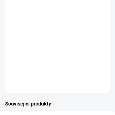
cena:
MŮŽEME
DORUČIT DO:
11.8.2026
MOŽNOSTI
DORUČENÍ
−
+
Přidat do košíku
Tento pracovní sešit je jiný než ostatní. Vyzývá tě k pozorování
přírody v průběhu celého roku pomocí kartiček k vystřižení a
spousty aktivit.|| Od 5 let
DETAILNÍ INFORMACE
ZEPTAT SE
HLÍDACÍ PES
Související produkty