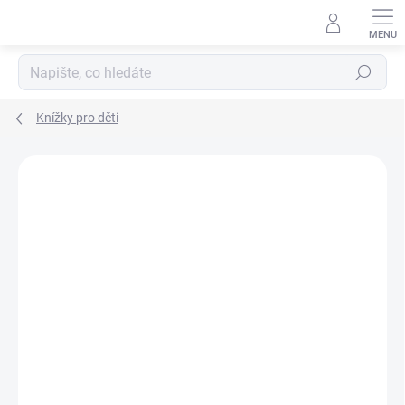
Přejít
na
obsah
Hledat
Knížky pro děti
Podrobnosti hodnocení
Neohodnoceno
ZNAČKA:
SVOJTKA & CO.