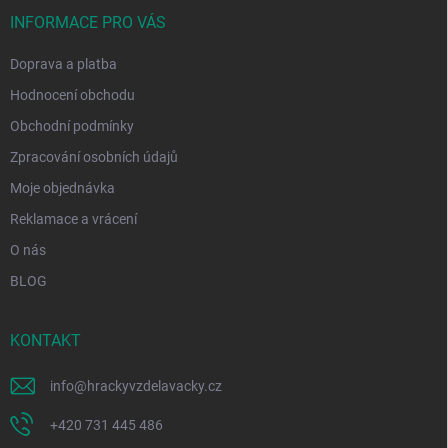
t
í
INFORMACE PRO VÁS
Doprava a platba
Hodnocení obchodu
Obchodní podmínky
Zpracování osobních údajů
Moje objednávka
Reklamace a vrácení
O nás
BLOG
KONTAKT
info
@
hrackyvzdelavacky.cz
+420 731 445 486